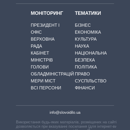
МОНІТОРИНГ
ТЕМАТИКИ
ПРЕЗИДЕНТ І
БІЗНЕС
ОФІС
ЕКОНОМІКА
ВЕРХОВНА
КУЛЬТУРА
РАДА
НАУКА
КАБІНЕТ
НАЦІОНАЛЬНА
МІНІСТРІВ
БЕЗПЕКА
ГОЛОВИ
ПОЛІТИКА
ОБЛАДМІНІСТРАЦІЙ
ПРАВО
МЕРИ МІСТ
СУСПІЛЬСТВО
ВСІ ПЕРСОНИ
ФІНАНСИ
info@slovoidilo.ua
Використання будь-яких матеріалів, розміщених на сайті,
дозволяється при вказуванні посилання (для інтернет-видань