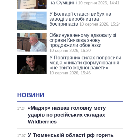
на Сумщині
10 серпня 2026, 14:41
У Болгарії стався вибух на
заводі з виробництва
боєприпасів
10 серпня 2026, 15:24
Обвинуваченому адвокату зі
справи Князєва знову
продовжили обов'язки
10 серпня 2026, 16:20
У Повітряних силах попросили
медіа уникати формулювання
«не збито жодної ракети»
10 серпня 2026, 15:46
НОВИНИ
«Мадяр» назвав головну мету
17:24
ударів по російських складах
Wildberries
У Тюменській області рф горить
17:07