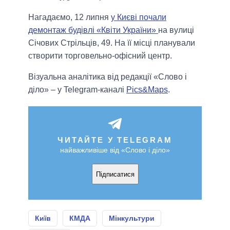
Нагадаємо, 12 липня
у Києві почали
демонтаж будівлі «Квіти України»
на вулиці
Січових Стрільців, 49. На її місці планували
створити торговельно-офісний центр.
Візуальна аналітика від редакції «Слово і
діло» – у Telegram-каналі
Pics&Maps
.
ЧИТАЙТЕ У TELEGRAM
найважливіше від «Слово і діло»
Підписатися
Київ
КМДА
Мінкультури