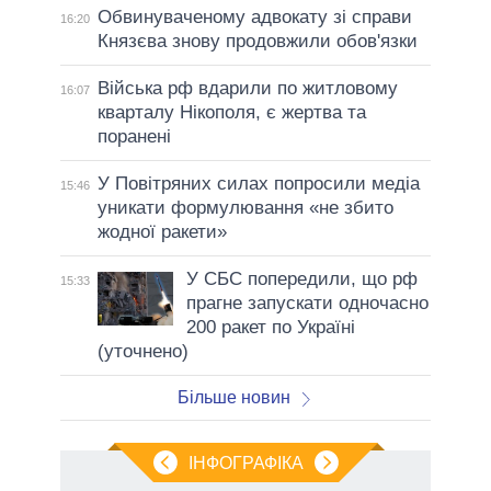
Обвинуваченому адвокату зі справи
16:20
Князєва знову продовжили обов'язки
Війська рф вдарили по житловому
16:07
кварталу Нікополя, є жертва та
поранені
У Повітряних силах попросили медіа
15:46
уникати формулювання «не збито
жодної ракети»
У СБС попередили, що рф
15:33
прагне запускати одночасно
200 ракет по Україні
(уточнено)
Більше новин
ІНФОГРАФІКА