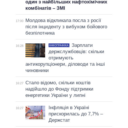
один з найбільших нафтохімічних
комбінатів – ЗМІ
Молдова відкликала посла з росії
17:00
після інциденту з вибухом бойового
безпілотника
Зарплати
ІНФОГРАФІКА
16:28
держслужбовців: скільки
отримують
антикорупціонери, діловоди та інші
чиновники
Стало відомо, скільки коштів
16:27
надійшло до Фонду підтримки
енергетики України у липні
Інфляція в Україні
16:27
прискорилась до 7,7% –
Держстат