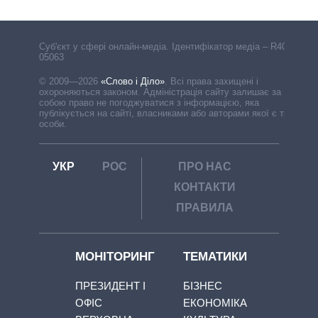
Cуб'єкт у сфері онлайн-медіа. Ідентифікатор медіа – R40-
05063
© 2009—2026
«Слово і Діло»
.
Всі права захищені і
охороняються законом. Адміністрація сайту залишає за
собою право не погоджуватися з інформацією, яка
публікується на сайті, власниками або авторами якої є треті
особи.
УКР
РОС
ПРО НАС
КОНТАКТИ
ПРАВИЛА
МОНІТОРИНГ
ТЕМАТИКИ
ПРЕЗИДЕНТ І
БІЗНЕС
ОФІС
ЕКОНОМІКА