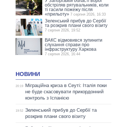
У Запорізькій області ворог
обстріляв рятувальників, коли
ті гасили пожежу після
«прильоту»
7 серпня 2026, 16:33
Зеленський прибув до Сербії
та розкрив плани свого візиту
7 серпня 2026, 19:52
ВАКС відмовився зупинити
слухання справи про
інфраструктуру Харкова
7 серпня 2026, 16:44
НОВИНИ
Міграційна криза в Сеуті: Італія поки
20:19
не буде скасовувати прикордонний
контроль з Іспанією
Зеленський прибув до Сербії та
19:52
розкрив плани свого візиту