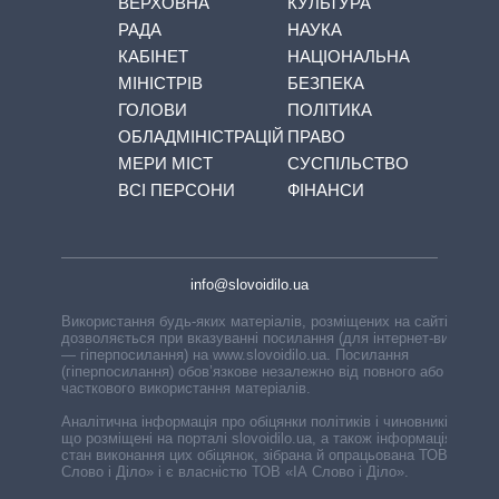
ВЕРХОВНА
КУЛЬТУРА
РАДА
НАУКА
КАБІНЕТ
НАЦІОНАЛЬНА
МІНІСТРІВ
БЕЗПЕКА
ГОЛОВИ
ПОЛІТИКА
ОБЛАДМІНІСТРАЦІЙ
ПРАВО
МЕРИ МІСТ
СУСПІЛЬСТВО
ВСІ ПЕРСОНИ
ФІНАНСИ
info@slovoidilo.ua
Використання будь-яких матеріалів, розміщених на сайті,
дозволяється при вказуванні посилання (для інтернет-видань
— гіперпосилання) на www.slovoidilo.ua. Посилання
(гіперпосилання) обов’язкове незалежно від повного або
часткового використання матеріалів.
Аналітична інформація про обіцянки політиків і чиновників,
що розміщені на порталі slovoidilo.ua, а також інформація про
стан виконання цих обіцянок, зібрана й опрацьована ТОВ «ІА
Слово і Діло» і є власністю ТОВ «ІА Слово і Діло».