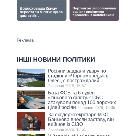
ІНШІ НОВИНИ ПОЛІТИКИ
Росіяни завдали удару по
стадіону «Чорноморець» в
Одесі, є постраждалий
7 серпня 2026, 15:57
База ФСБ та 6 суден
«тіньового флоту»: СБС
атакували понад 100 ворожих
цілей росіян
7 серпня 2026, 18:05
За ексдержсекретаря МЗС
Банькова внесли заставу, він
вийшов із СІЗО
7 серпня 2026, 16:51