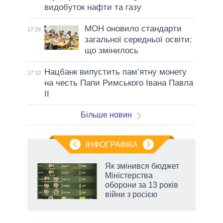
видобуток нафти та газу
МОН оновило стандарти
17:29
загальної середньої освіти:
що змінилось
Нацбанк випустить пам’ятну монету
17:10
на честь Папи Римського Івана Павла
II
Більше новин
ІНФОГРАФІКА
 5
Як змінився бюджет
вго
Міністерства
оборони за 13 років
війни з росією