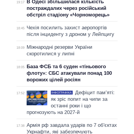
В Одесі збільшилася кількість
19:17
постраждалих через російський
обстріл стадіону «Чорноморець»
Чехія посилить захист аеропортів
18:45
після інциденту з дроном у Лейпцигу
Міжнародні резерви України
18:09
скоротилися у липні
База ФСБ та 6 суден «тіньового
18:05
флоту»: СБС атакували понад 100
ворожих цілей росіян
Дефіцит пам’яті:
ІНФОГРАФІКА
17:52
як зріс попит на чипи за
останні роки і що
прогнозують на 2027-й
Армія рф завдала ударів по 7 об'єктах
17:38
Укрнафти, які забезпечують