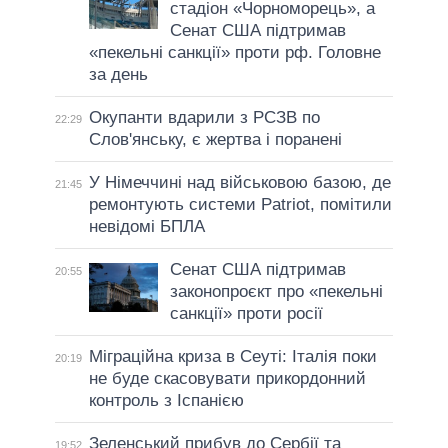
стадіон «Чорноморець», а
Сенат США підтримав
«пекельні санкції» проти рф. Головне
за день
Окупанти вдарили з РСЗВ по
22:29
Слов'янську, є жертва і поранені
У Німеччині над військовою базою, де
21:45
ремонтують системи Patriot, помітили
невідомі БПЛА
Сенат США підтримав
20:55
законопроєкт про «пекельні
санкції» проти росії
Міграційна криза в Сеуті: Італія поки
20:19
не буде скасовувати прикордонний
контроль з Іспанією
Зеленський прибув до Сербії та
19:52