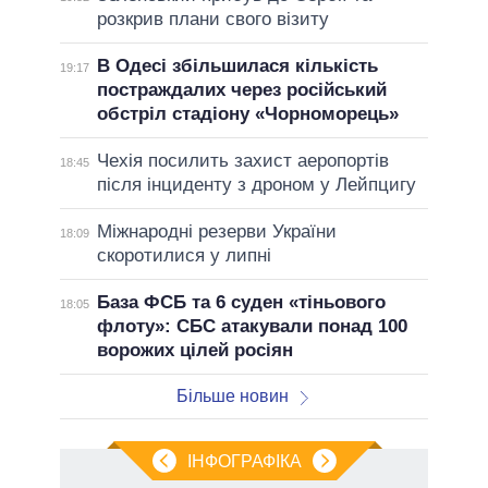
розкрив плани свого візиту
В Одесі збільшилася кількість
19:17
постраждалих через російський
обстріл стадіону «Чорноморець»
Чехія посилить захист аеропортів
18:45
після інциденту з дроном у Лейпцигу
Міжнародні резерви України
18:09
скоротилися у липні
База ФСБ та 6 суден «тіньового
18:05
флоту»: СБС атакували понад 100
ворожих цілей росіян
Більше новин
ІНФОГРАФІКА