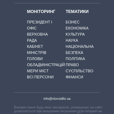
МОНІТОРИНГ
ТЕМАТИКИ
ПРЕЗИДЕНТ І
БІЗНЕС
ОФІС
ЕКОНОМІКА
ВЕРХОВНА
КУЛЬТУРА
РАДА
НАУКА
КАБІНЕТ
НАЦІОНАЛЬНА
МІНІСТРІВ
БЕЗПЕКА
ГОЛОВИ
ПОЛІТИКА
ОБЛАДМІНІСТРАЦІЙ
ПРАВО
МЕРИ МІСТ
СУСПІЛЬСТВО
ВСІ ПЕРСОНИ
ФІНАНСИ
info@slovoidilo.ua
Використання будь-яких матеріалів, розміщених на сайті,
дозволяється при вказуванні посилання (для інтернет-видань