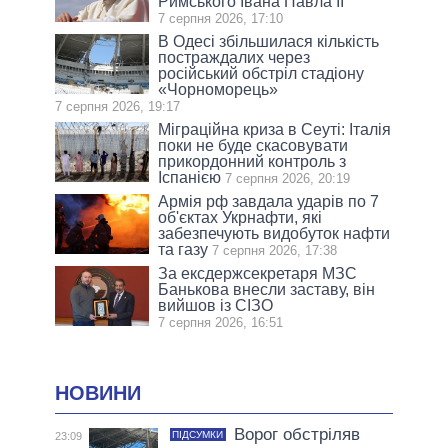
Римського Івана Павла II
7 серпня 2026, 17:10
В Одесі збільшилася кількість
постраждалих через
російський обстріл стадіону
«Чорноморець»
7 серпня 2026, 19:17
Міграційна криза в Сеуті: Італія
поки не буде скасовувати
прикордонний контроль з
Іспанією
7 серпня 2026, 20:19
Армія рф завдала ударів по 7
об'єктах Укрнафти, які
забезпечують видобуток нафти
та газу
7 серпня 2026, 17:38
За ексдержсекретаря МЗС
Банькова внесли заставу, він
вийшов із СІЗО
7 серпня 2026, 16:51
НОВИНИ
Ворог обстріляв
ПІДСУМКИ
23:09