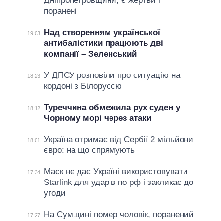
Дніпропетровщини, є жертви і
поранені
Над створенням української
19:03
антибалістики працюють дві
компанії – Зеленський
У ДПСУ розповіли про ситуацію на
18:23
кордоні з Білоруссю
Туреччина обмежила рух суден у
18:12
Чорному морі через атаки
Україна отримає від Сербії 2 мільйони
18:01
євро: на що спрямують
Маск не дає Україні використовувати
17:34
Starlink для ударів по рф і закликає до
угоди
На Сумщині помер чоловік, поранений
17:27