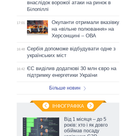
внаслідок ворожої атаки на ринок в
Білопіллі
Окупанти отримали вказівку
17:01
на «вільне полювання» на
Херсонщині – ОВА
Сербія допоможе відбудувати одне з
16:48
українських міст
ЄС виділив додаткові 30 млн євро на
16:42
підтримку енергетики України
Більше новин
ІНФОГРАФІКА
 як
Від 1 місяця – до 5
и за
років: хто і як довго
обіймав посаду