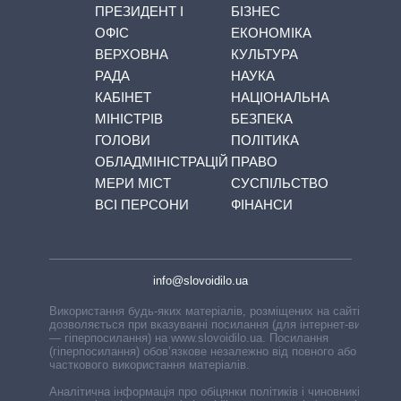
ПРЕЗИДЕНТ І
БІЗНЕС
ОФІС
ЕКОНОМІКА
ВЕРХОВНА
КУЛЬТУРА
РАДА
НАУКА
КАБІНЕТ
НАЦІОНАЛЬНА
МІНІСТРІВ
БЕЗПЕКА
ГОЛОВИ
ПОЛІТИКА
ОБЛАДМІНІСТРАЦІЙ
ПРАВО
МЕРИ МІСТ
СУСПІЛЬСТВО
ВСІ ПЕРСОНИ
ФІНАНСИ
info@slovoidilo.ua
Використання будь-яких матеріалів, розміщених на сайті,
дозволяється при вказуванні посилання (для інтернет-видань
— гіперпосилання) на www.slovoidilo.ua. Посилання
(гіперпосилання) обов’язкове незалежно від повного або
часткового використання матеріалів.
Аналітична інформація про обіцянки політиків і чиновників,