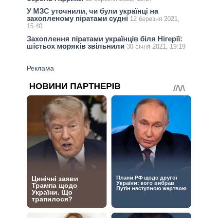
У МЗС уточнили, чи були українці на
захопленому піратами судні
12 березня 2021,
15:40
Захоплення піратами українців біля Нігерії:
шістьох моряків звільнили
30 січня 2021, 19:19