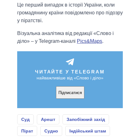
Це перший випадок в історії України, коли
громадянину країни повідомлено про підозру
у піратстві.
Візуальна аналітика від редакції «Слово і
діло» – у Telegram-каналі
Pics&Maps
.
ЧИТАЙТЕ У TELEGRAM
найважливіше від «Слово і діло»
Підписатися
Суд
Арешт
Запобіжний захід
Пірат
Судно
Індійський штам