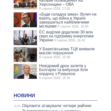
«вільне полювання» на
Херсонщині – ОВА
8 серпня 2026, 17:01
«Буде складна зима»: Вучич не
вірить, що війна в Україні
завершиться найближчими
місяцями
8 серпня 2026, 16:05
ЄС виділив додаткові 30 млн
євро на підтримку енергетики
України
8 серпня 2026, 16:42
У Берегівському ТЦК виявили
масові порушення
8 серпня 2026, 15:48
Невідомий дрон залетів у
Болгарію та вибухнув біля
кордону з Румунією
8 серпня 2026, 16:36
НОВИНИ
Окупанти атакували чотири райони
19:36