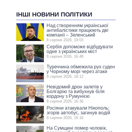
ІНШІ НОВИНИ ПОЛІТИКИ
Над створенням української
антибалістики працюють дві
компанії – Зеленський
8 серпня 2026, 19:03
Сербія допоможе відбудувати
одне з українських міст
8 серпня 2026, 16:48
Туреччина обмежила рух суден
у Чорному морі через атаки
8 серпня 2026, 18:12
Невідомий дрон залетів у
Болгарію та вибухнув біля
кордону з Румунією
8 серпня 2026, 16:36
Росіяни атакували Нікополь:
згорів автобус, загинув водій
8 серпня 2026, 16:16
На Сумщині помер чоловік,