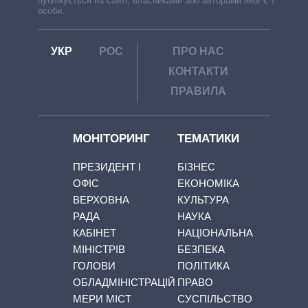
публікується на сайті, власниками або авторами якої є треті
особи.
УКР
РОС
ПРО НАС
КОНТАКТИ
ПРАВИЛА
МОНІТОРИНГ
ТЕМАТИКИ
ПРЕЗИДЕНТ І
БІЗНЕС
ОФІС
ЕКОНОМІКА
ВЕРХОВНА
КУЛЬТУРА
РАДА
НАУКА
КАБІНЕТ
НАЦІОНАЛЬНА
МІНІСТРІВ
БЕЗПЕКА
ГОЛОВИ
ПОЛІТИКА
ОБЛАДМІНІСТРАЦІЙ
ПРАВО
МЕРИ МІСТ
СУСПІЛЬСТВО