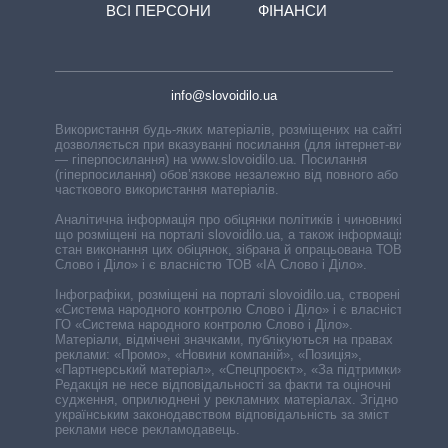
ВСІ ПЕРСОНИ
ФІНАНСИ
info@slovoidilo.ua
Використання будь-яких матеріалів, розміщених на сайті,
дозволяється при вказуванні посилання (для інтернет-видань
— гіперпосилання) на www.slovoidilo.ua. Посилання
(гіперпосилання) обов’язкове незалежно від повного або
часткового використання матеріалів.
Аналітична інформація про обіцянки політиків і чиновників,
що розміщені на порталі slovoidilo.ua, а також інформація про
стан виконання цих обіцянок, зібрана й опрацьована ТОВ «ІА
Слово і Діло» і є власністю ТОВ «ІА Слово і Діло».
Інфографіки, розміщені на порталі slovoidilo.ua, створені ГО
«Система народного контролю Слово і Діло» і є власністю
ГО «Система народного контролю Слово і Діло».
Матеріали, відмічені значками, публікуються на правах
реклами: «Промо», «Новини компаній», «Позиція»,
«Партнерський матеріал», «Спецпроєкт», «За підтримки».
Редакція не несе відповідальності за факти та оціночні
судження, оприлюднені у рекламних матеріалах. Згідно з
українським законодавством відповідальність за зміст
реклами несе рекламодавець.