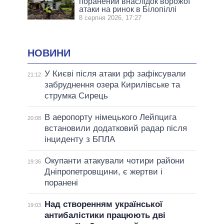
поранений внаслідок ворожої
атаки на ринок в Білопіллі
8 серпня 2026, 17:27
НОВИНИ
У Києві після атаки рф зафіксували
21:12
забруднення озера Кирилівське та
струмка Сирець
В аеропорту німецького Лейпцига
20:08
встановили додатковий радар після
інциденту з БПЛА
Окупанти атакували чотири райони
19:36
Дніпропетровщини, є жертви і
поранені
Над створенням української
19:03
антибалістики працюють дві