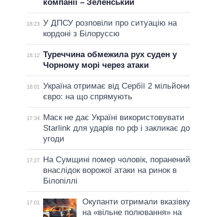
компанії – Зеленський
У ДПСУ розповіли про ситуацію на
18:23
кордоні з Білоруссю
Туреччина обмежила рух суден у
18:12
Чорному морі через атаки
Україна отримає від Сербії 2 мільйони
18:01
євро: на що спрямують
Маск не дає Україні використовувати
17:34
Starlink для ударів по рф і закликає до
угоди
На Сумщині помер чоловік, поранений
17:27
внаслідок ворожої атаки на ринок в
Білопіллі
Окупанти отримали вказівку
17:01
на «вільне полювання» на