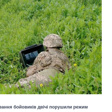
ування бойовиків двічі порушили режим