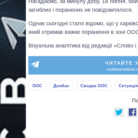
Нагадаємо, за минулу добу, 18 липня, бо
загиблих і поранених не повідомлялося.
Однак сьогодні стало відомо, що у харківс
який отримав важке поранення в зоні ООС
Візуальна аналітика від редакції «Слово і
ЧИТАЙТЕ 
найважливіше в
ООС
Донбас
Сводка ООС
Ситуація
По