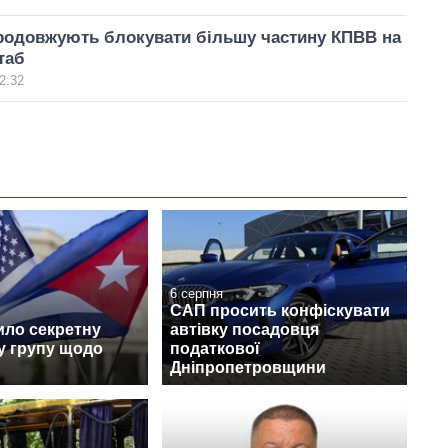
родовжують блокувати більшу частину КПВВ на
таб
2:32
6 серпня
САП просить конфіскувати
ило секретну
автівку посадовця
у групу щодо
податкової
Дніпропетровщини