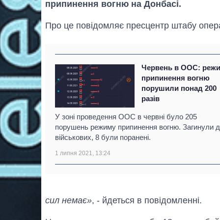
припинення вогню на Донбасі.
Про це повідомляє пресцентр штабу опера
Червень в ООС: реж
припинення вогню
порушили понад 200
разів
У зоні проведення ООС в червні було 205
порушень режиму припинення вогню. Загинули 
військових, 8 були поранені.
1 липня 2021, 13:24
сил немає»
, - йдеться в повідомленні.