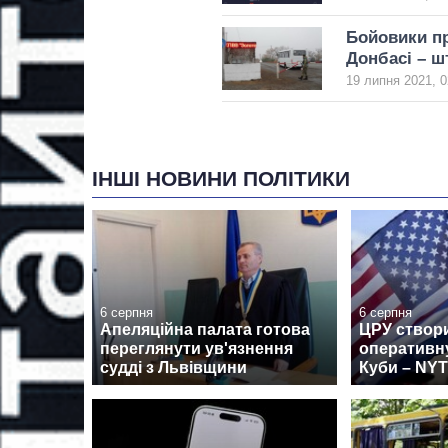
Бойовики п
Донбасі – ш
19 липня 2021, 0
ІНШІ НОВИНИ ПОЛІТИКИ
6 серпня
6 серпня
Апеляційна палата готова
ЦРУ створ
переглянути ув'язнення
оперативн
судді з Львівщини
Куби – NYT