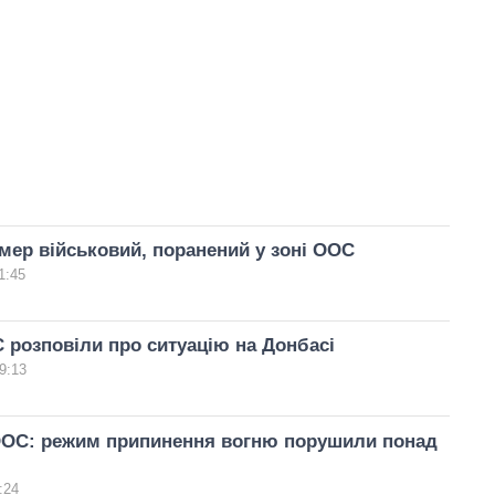
омер військовий, поранений у зоні ООС
1:45
 розповіли про ситуацію на Донбасі
9:13
ООС: режим припинення вогню порушили понад
:24