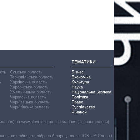
ТЕМАТИКИ
асть
Сумська область
Бізнес
Тернопільська область
Економіка
ь
Харківська область
Культура
Херсонська область
Наука
Хмельницька область
Національна безпека
Черкаська область
Політика
Чернівецька область
Право
Чернігівська область
Суспільство
Фінанси
лання) на www.slovoidilo.ua. Посилання (гіперпосилання)
онання цих обіцянок, зібрана й опрацьована ТОВ «ІА Слово і