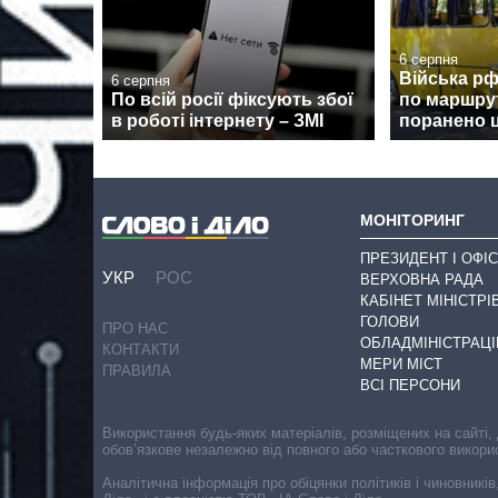
6 серпня
Війська р
6 серпня
По всій росії фіксують збої
по маршрут
в роботі інтернету – ЗМІ
поранено 
МОНІТОРИНГ
ПРЕЗИДЕНТ І ОФІС
УКР
РОС
ВЕРХОВНА РАДА
КАБІНЕТ МІНІСТРІ
ГОЛОВИ
ПРО НАС
ОБЛАДМІНІСТРАЦІ
КОНТАКТИ
МЕРИ МІСТ
ПРАВИЛА
ВСІ ПЕРСОНИ
Використання будь-яких матеріалів, розміщених на сайті,
обов’язкове незалежно від повного або часткового викори
Аналітична інформація про обіцянки політиків і чиновників