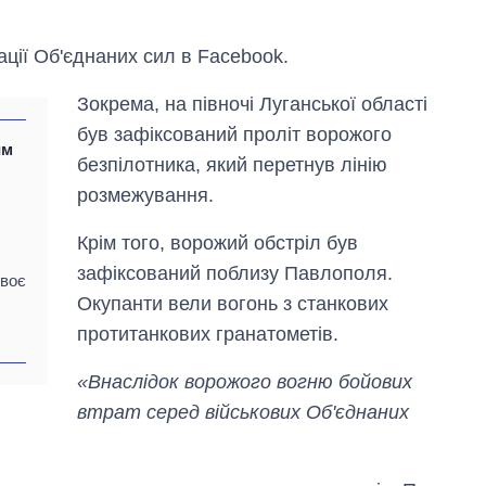
ції Об'єднаних сил в Facebook.
Зокрема, на півночі Луганської області
був зафіксований проліт ворожого
им
безпілотника, який перетнув лінію
розмежування.
Крім того, ворожий обстріл був
зафіксований поблизу Павлополя.
двоє
Окупанти вели вогонь з станкових
протитанкових гранатометів.
«Внаслідок ворожого вогню бойових
Скільки картоплі
вирощували в
втрат серед військових Об'єднаних
Україні до і під час
великої війни