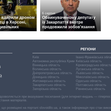
6 серпня
ф вдарили дроном
Обвинуваченому депутату
ці в Херсоні,
із Закарпаття вкотре
цивільних
продовжили зобов'язання
РЕГІОНИ
Київ
Івано-Франківська обл
Автономна республіка Крим
Київська область
Вінницька область
Кіровоградська област
В
Волинська область
Луганська область
Дніпропетровська область
Львівська область
Й
Донецька область
Миколаївська область
Житомирська область
Одеська область
Закарпатська область
Полтавська область
Запорізька область
Рівненська область
 дозволяється при вказуванні посилання (для інтернет-видань — гіперпоси
стання матеріалів.
, що розміщені на порталі slovoidilo.ua, а також інформація про стан вик