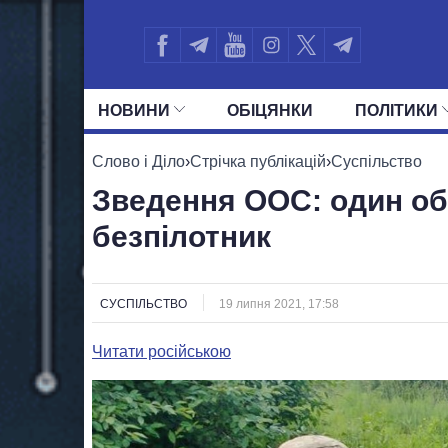
НОВИНИ
ОБIЦЯНКИ
ПОЛIТИКИ
УСІ ПОЛІТИКИ
ПРЕЗИДЕНТ І ОФ
Слово і Діло
›
Стрічка публікацій
›
Суспільство
Зведення ООС: один об
безпілотник
СУСПІЛЬСТВО
19 липня 2021, 17:58
Читати російською