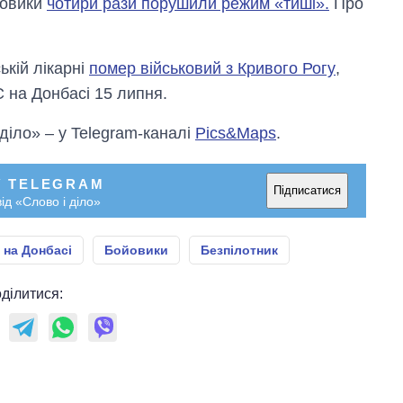
йовики
чотири рази порушили режим «тиші».
Про
ькій лікарні
помер військовий з Кривого Рогу
,
 на Донбасі 15 липня.
 діло» – у Telegram-каналі
Pics&Maps
.
У TELEGRAM
Підписатися
ід «Слово і діло»
 на Донбасі
Бойовики
Безпілотник
ділитися: