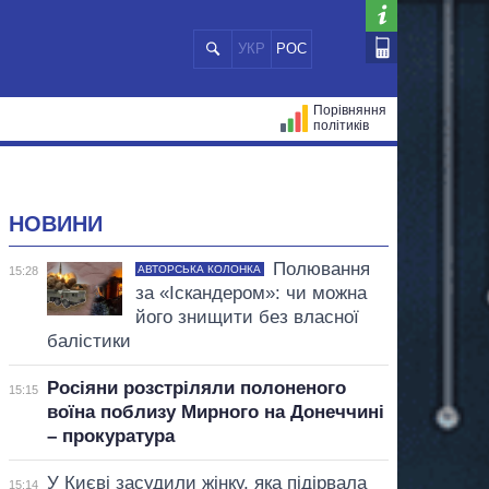
УКР
РОС
Порівняння
політиків
ЦІЙ
МЕРИ МІСТ
ВСІ ПЕРСОНИ
НОВИНИ
Полювання
АВТОРСЬКА КОЛОНКА
15:28
за «Іскандером»: чи можна
його знищити без власної
балістики
Росіяни розстріляли полоненого
15:15
воїна поблизу Мирного на Донеччині
– прокуратура
У Києві засудили жінку, яка підірвала
15:14