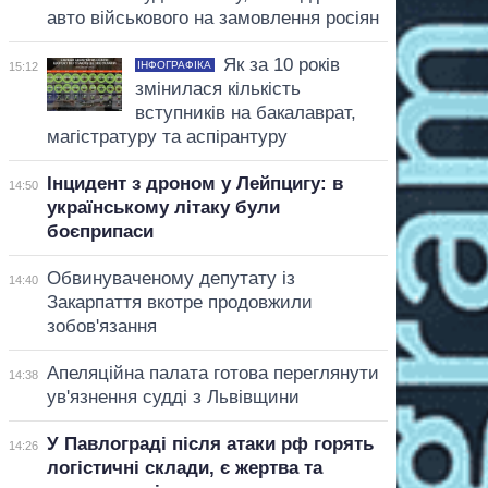
авто військового на замовлення росіян
Як за 10 років
ІНФОГРАФІКА
15:12
змінилася кількість
вступників на бакалаврат,
магістратуру та аспірантуру
Інцидент з дроном у Лейпцигу: в
14:50
українському літаку були
боєприпаси
Обвинуваченому депутату із
14:40
Закарпаття вкотре продовжили
зобов'язання
Апеляційна палата готова переглянути
14:38
ув'язнення судді з Львівщини
У Павлограді після атаки рф горять
14:26
логістичні склади, є жертва та