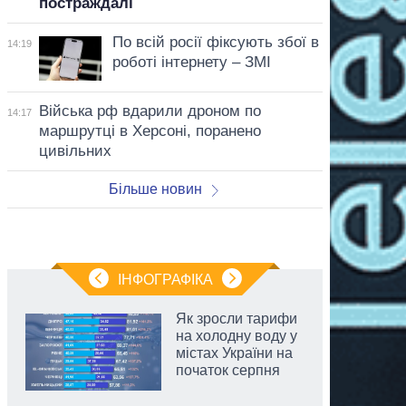
постраждалі
По всій росії фіксують збої в
14:19
роботі інтернету – ЗМІ
Війська рф вдарили дроном по
14:17
маршрутці в Херсоні, поранено
цивільних
Більше новин
ІНФОГРАФІКА
Як зросли тарифи
на холодну воду у
містах України на
початок серпня