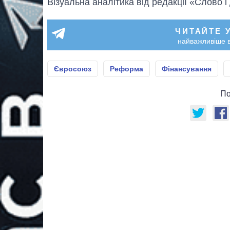
Візуальна аналітика від редакції «Слово і
ЧИТАЙТЕ 
найважливіше в
Євросоюз
Реформа
Фінансування
По