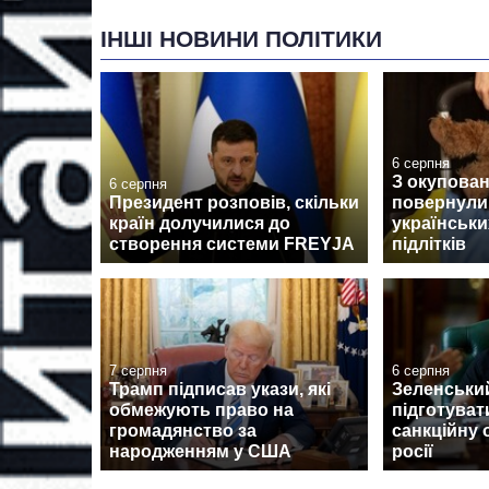
ІНШІ НОВИНИ ПОЛІТИКИ
6 серпня
З окупован
6 серпня
Президент розповів, скільки
повернули
країн долучилися до
українськи
створення системи FREYJA
підлітків
7 серпня
6 серпня
Трамп підписав укази, які
Зеленськи
обмежують право на
підготуват
громадянство за
санкційну 
народженням у США
росії