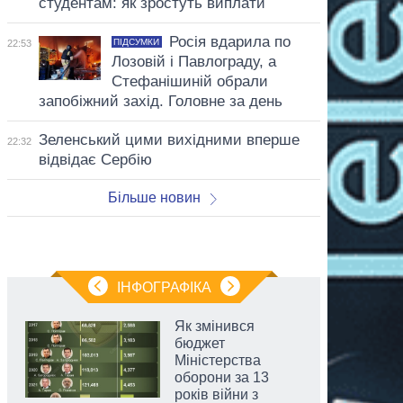
студентам: як зростуть виплати
Росія вдарила по
ПІДСУМКИ
22:53
Лозовій і Павлограду, а
Стефанішиній обрали
запобіжний захід. Головне за день
Зеленський цими вихідними вперше
22:32
відвідає Сербію
Більше новин
ІНФОГРАФІКА
Як змінився
бюджет
Міністерства
оборони за 13
років війни з