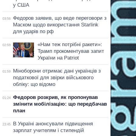
у США
Федоров заявив, що веде переговори з
03:56
Маском щодо використання Starlink
для ударів по рф
«Нам теж потрібні ракети»:
02:59
Трамп прокоментував запит
України на Patriot
Міноборони отримає дані українців з
01:59
податкової для звірки військового
обліку: що відомо
Федоров розкрив, як пропонував
01:24
змінити мобілізацію: що передбачав
план
В Україні анонсували підвищення
23:45
зарплат учителям і стипендій