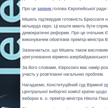
Про це
заявив
голова Європейської ради
Мішель підтвердив готовність Брюсселя н
мільярда євро. Ці кошти мають бути спрям
демократичні реформи. Про це очільник Єв
виконувачем обов'язків прем'єр-міністра 
Зазначається, що Мішель також висловивс
урегулювання вірмено-азербайджанського
За його словами, Євросоюз має намір роз
участь у розв'язанні нагальних проблем.
Нагадаємо, Конституційний суд Вірменії
п
Центральної виборчої комісії країни щод
виборах в. о. прем'єр-міністра Нікола Паш