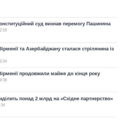
Конституційний суд визнав перемогу Пашиняна
2:59
Вірменії та Азербайджану сталася стрілянина із
2:04
Вірменії продовжили майже до кінця року
9:39
ділить понад 2 млрд на «Східне партнерство»
:34