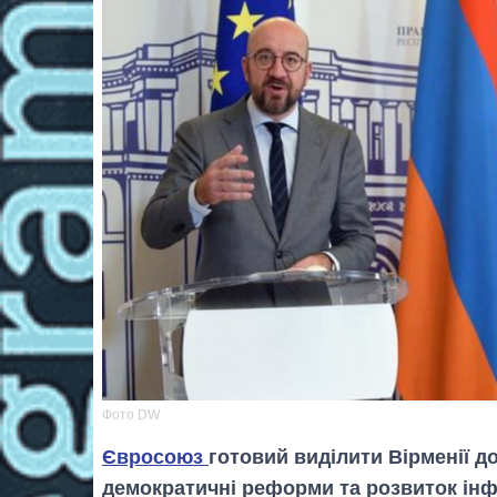
Фото DW
Євросоюз
готовий виділити Вірменії д
демократичні реформи та розвиток інф