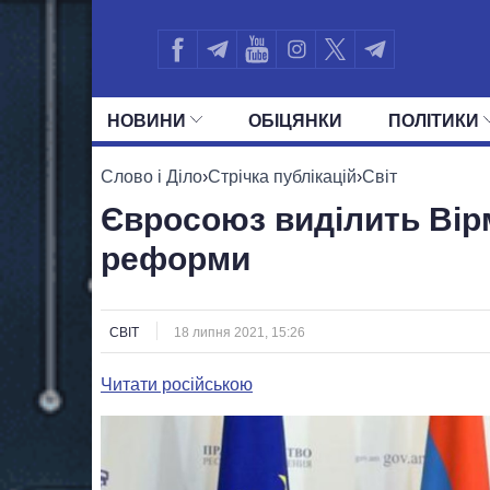
НОВИНИ
ОБIЦЯНКИ
ПОЛIТИКИ
УСІ ПОЛІТИКИ
ПРЕЗИДЕНТ І ОФ
Слово і Діло
›
Стрічка публікацій
›
Світ
Євросоюз виділить Вірм
реформи
СВІТ
18 липня 2021, 15:26
Читати російською