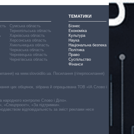
ТЕМАТИКИ
асть
Сумська область
Бізнес
Тернопільська область
Економіка
ь
Харківська область
Культура
Херсонська область
Наука
Хмельницька область
Національна безпека
Черкаська область
Політика
Чернівецька область
Право
Чернігівська область
Суспільство
Фінанси
лання) на www.slovoidilo.ua. Посилання (гіперпосилання)
онання цих обіцянок, зібрана й опрацьована ТОВ «ІА Слово і
ма народного контролю Слово і Діло».
», «Спецпроєкт», «За підтримки».
онодавством відповідальність за зміст реклами несе