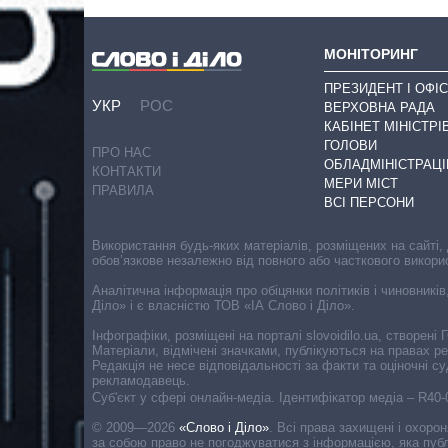
МОНІТОРИНГ
ПРЕЗИДЕНТ І ОФІС
УКР
РОС
ВЕРХОВНА РАДА
КАБІНЕТ МІНІСТРІ
ГОЛОВИ
ПРО НАС
ОБЛАДМІНІСТРАЦІ
КОНТАКТИ
МЕРИ МІСТ
ПРАВИЛА
ВСІ ПЕРСОНИ
Використання будь-яких матеріалів, розміщених на сайті,
обов’язкове незалежно від повного або часткового викори
Аналітична інформація про обіцянки політиків і чиновників
Діло» і є власністю ТОВ «ІА Слово і Діло».
Інфографіки, розміщені на порталі slovoidilo.ua, створен
Матеріали, відмічені значками, публікуються на правах р
Редакція не несе відповідальності за факти та оціночні 
рекламодавець.
Cуб'єкт у сфері онлайн-медіа. Ідентифікатор медіа – R40
© 2009—2026
«Слово і Діло»
.
Всі права захищені і охоро
за собою право не погоджуватися з інформацією, яка публ