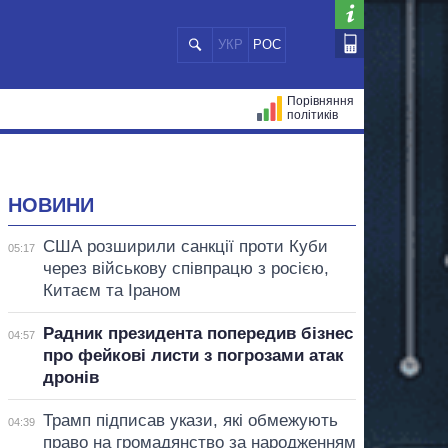
УКР
РОС
Порівняння
політиків
ЦІЙ
МЕРИ МІСТ
ВСІ ПЕРСОНИ
НОВИНИ
США розширили санкції проти Куби
05:17
через військову співпрацю з росією,
Китаєм та Іраном
Радник президента попередив бізнес
04:57
про фейкові листи з погрозами атак
дронів
Трамп підписав укази, які обмежують
04:39
право на громадянство за народженням