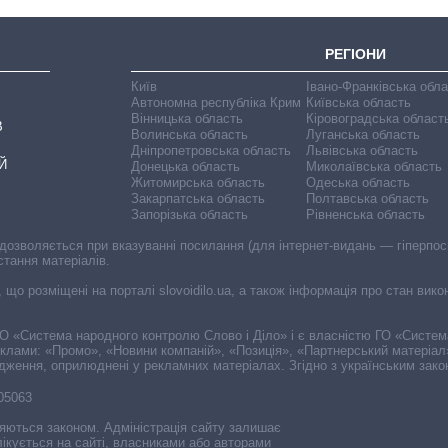
РЕГІОНИ
Київ
Івано-Франківська обл
Автономна республіка Крим
Київська область
Вінницька область
Кіровоградська област
В
Волинська область
Луганська область
Дніпропетровська область
Львівська область
Й
Донецька область
Миколаївська область
Житомирська область
Одеська область
Закарпатська область
Полтавська область
Запорізька область
Рівненська область
 дозволяється при вказуванні посилання (для інтернет-видань — гіперпоси
стання матеріалів.
, що розміщені на порталі slovoidilo.ua, а також інформація про стан вик
і ГО «Система народного контролю Слово і Діло» і є власністю ГО «Систе
еклами: «Промо», «Новини компаній», «Позиція», «Партнерський матеріал
судження, оприлюднені у рекламних матеріалах. Згідно з українським зак
-05063
няються законом. Адміністрація сайту залишає
ікується на сайті, власниками або авторами