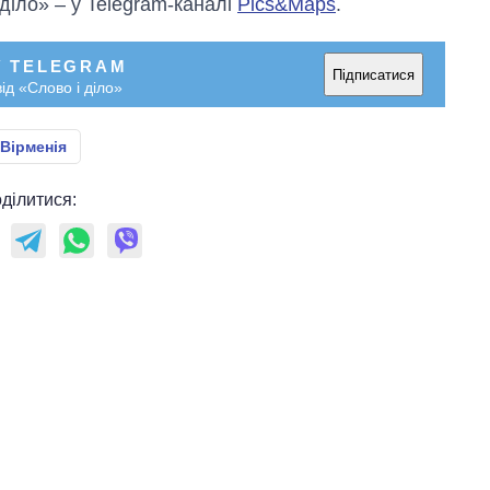
 діло» – у Telegram-каналі
Pics&Maps
.
У TELEGRAM
Підписатися
ід «Слово і діло»
Вірменія
ділитися: