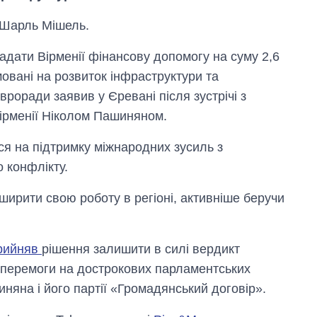
 Шарль Мішель.
адати Вірменії фінансову допомогу на суму 2,6
овані на розвиток інфраструктури та
роради заявив у Єревані після зустрічі з
Вірменії Ніколом Пашиняном.
я на підтримку міжнародних зусиль з
 конфлікту.
ширити свою роботу в регіоні, активніше беручи
рийняв
рішення залишити в силі вердикт
Скільки картоплі
о перемоги на дострокових парламентських
вирощували в
Україні до і під час
иняна і його партії «Громадянський договір».
великої війни