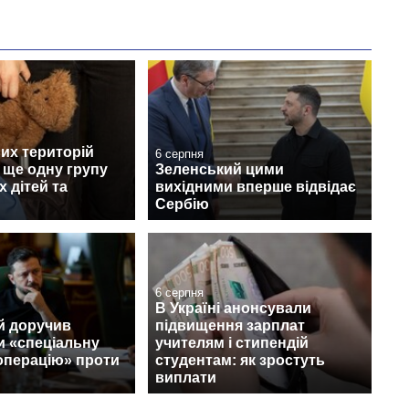
их територій
6 серпня
 ще одну групу
Зеленський цими
х дітей та
вихідними вперше відвідає
Сербію
6 серпня
В Україні анонсували
й доручив
підвищення зарплат
и «спеціальну
учителям і стипендій
операцію» проти
студентам: як зростуть
виплати