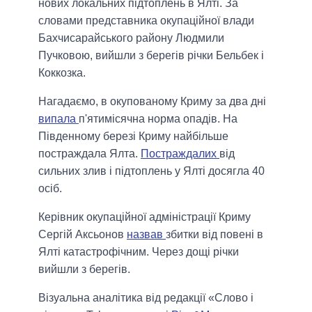
нових локальних підтоплень в Ялті. За
словами представника окупаційної влади
Бахчисарайського району Людмили
Пучковою, вийшли з берегів річки Бельбек і
Коккозка.
Нагадаємо, в окупованому Криму за два дні
випала
п'ятимісячна норма опадів. На
Південному березі Криму найбільше
постраждала Ялта.
Постраждалих
від
сильних злив і підтоплень у Ялті досягла 40
осіб.
Керівник окупаційної адміністрації Криму
Сергій Аксьонов
назвав
збитки від повені в
Ялті катастрофічним. Через дощі річки
вийшли з берегів.
Візуальна аналітика від редакції «Слово і