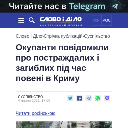
УКР
РОС
НОВИНИ
Слово і Діло
›
Стрічка публікацій
›
Суспільство
Окупанти повідомили
ОБIЦЯНКИ
СТРІЧКА
ПОЛІТИКА
про постраждалих і
ПОДІЇ
ЕКОНОМІКА
ПОЛIТИКИ
загиблих під час
СТАТТІ
СУСПІЛЬСТВО
ІНФОГРАФІКА
ДУМКИ
СВІТ
УСІ ПОЛІТИКИ
повені в Криму
ОГЛЯДИ
ПРЕЗИДЕНТ І ОФІС
ВІДЕО
ДАЙДЖЕСТИ
ВЕРХОВНА РАДА
СУСПІЛЬСТВО
ПІДТРИМАТИ
КАБІНЕТ МІНІСТРІВ
4 липня 2021, 17:56
ГОЛОВИ ОБЛАДМІНІСТРАЦІЙ
ПОРІВНЯННЯ ПОЛІТИКІВ
Читати російською
МЕРИ МІСТ
ВСІ ПЕРСОНИ