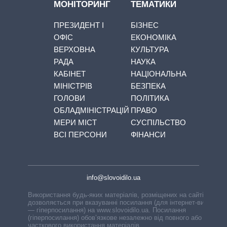
МОНІТОРИНГ
ТЕМАТИКИ
ПРЕЗИДЕНТ І
БІЗНЕС
ОФІС
ЕКОНОМІКА
ВЕРХОВНА
КУЛЬТУРА
РАДА
НАУКА
КАБІНЕТ
НАЦІОНАЛЬНА
МІНІСТРІВ
БЕЗПЕКА
ГОЛОВИ
ПОЛІТИКА
ОБЛАДМІНІСТРАЦІЙ
ПРАВО
МЕРИ МІСТ
СУСПІЛЬСТВО
ВСІ ПЕРСОНИ
ФІНАНСИ
info@slovoidilo.ua
Використання будь-яких матеріалів, розміщених на сайті,
дозволяється при вказуванні посилання (для інтернет-видань
— гіперпосилання) на www.slovoidilo.ua. Посилання
(гіперпосилання) обов’язкове незалежно від повного або
часткового використання матеріалів.