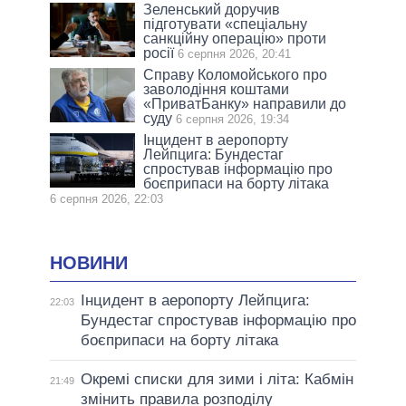
Зеленський доручив
підготувати «спеціальну
санкційну операцію» проти
росії
6 серпня 2026, 20:41
Справу Коломойського про
заволодіння коштами
«ПриватБанку» направили до
суду
6 серпня 2026, 19:34
Інцидент в аеропорту
Лейпцига: Бундестаг
спростував інформацію про
боєприпаси на борту літака
6 серпня 2026, 22:03
НОВИНИ
Інцидент в аеропорту Лейпцига:
22:03
Бундестаг спростував інформацію про
боєприпаси на борту літака
Окремі списки для зими і літа: Кабмін
21:49
змінить правила розподілу