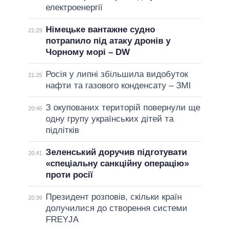
електроенергії
Німецьке вантажне судно
21:29
потрапило під атаку дронів у
Чорному морі – DW
Росія у липні збільшила видобуток
21:25
нафти та газового конденсату – ЗМІ
З окупованих територій повернули ще
20:46
одну групу українських дітей та
підлітків
Зеленський доручив підготувати
20:41
«спеціальну санкційну операцію»
проти росії
Президент розповів, скільки країн
20:39
долучилися до створення системи
FREYJA