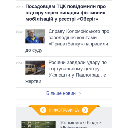
Посадовцям ТЦК повідомили про
20:14
підозру через випадки фіктивних
мобілізацій у реєстрі «Оберіг»
Справу Коломойського про
19:34
заволодіння коштами
«ПриватБанку» направили
до суду
Росіяни завдали удару по
19:30
сортувальному центру
Укрпошти у Павлограді, є
жертви
Більше новин
ІНФОГРАФІКА
Як змінився бюджет