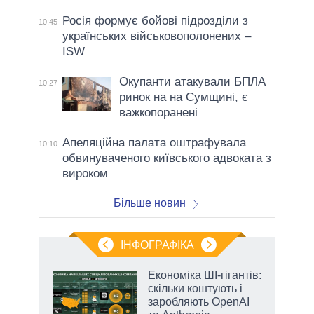
Росія формує бойові підрозділи з
10:45
українських військовополонених –
ISW
Окупанти атакували БПЛА
10:27
ринок на на Сумщині, є
важкопоранені
Апеляційна палата оштрафувала
10:10
обвинуваченого київського адвоката з
вироком
Більше новин
ІНФОГРАФІКА
жет
Економіка ШІ-гігантів:
скільки коштують і
ків
заробляють OpenAI