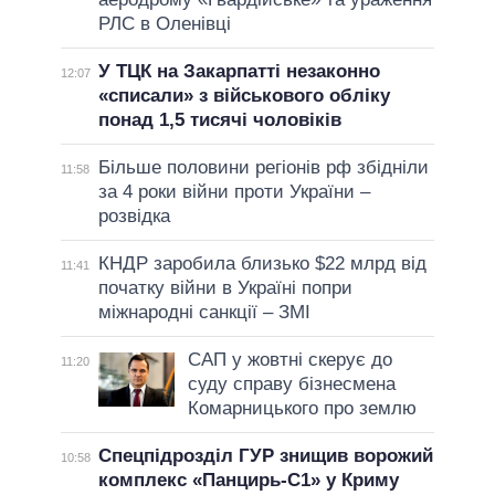
РЛС в Оленівці
У ТЦК на Закарпатті незаконно
12:07
«списали» з військового обліку
понад 1,5 тисячі чоловіків
Більше половини регіонів рф збідніли
11:58
за 4 роки війни проти України –
розвідка
КНДР заробила близько $22 млрд від
11:41
початку війни в Україні попри
міжнародні санкції – ЗМІ
САП у жовтні скерує до
11:20
суду справу бізнесмена
Комарницького про землю
Спецпідрозділ ГУР знищив ворожий
10:58
комплекс «Панцирь-С1» у Криму