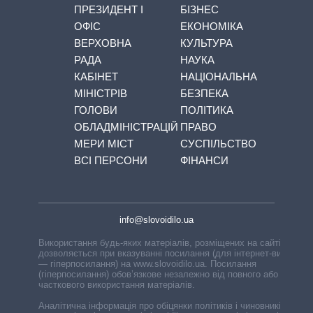
ПРЕЗИДЕНТ І
БІЗНЕС
ОФІС
ЕКОНОМІКА
ВЕРХОВНА
КУЛЬТУРА
РАДА
НАУКА
КАБІНЕТ
НАЦІОНАЛЬНА
МІНІСТРІВ
БЕЗПЕКА
ГОЛОВИ
ПОЛІТИКА
ОБЛАДМІНІСТРАЦІЙ
ПРАВО
МЕРИ МІСТ
СУСПІЛЬСТВО
ВСІ ПЕРСОНИ
ФІНАНСИ
info@slovoidilo.ua
Використання будь-яких матеріалів, розміщених на сайті,
дозволяється при вказуванні посилання (для інтернет-видань
— гіперпосилання) на www.slovoidilo.ua. Посилання
(гіперпосилання) обов’язкове незалежно від повного або
часткового використання матеріалів.
Аналітична інформація про обіцянки політиків і чиновників,