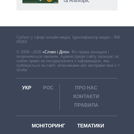
та Anthropic
Cуб'єкт у сфері онлайн-медіа. Ідентифікатор медіа – R40-
05063
© 2009—2026
«Слово і Діло»
.
Всі права захищені і
охороняються законом. Адміністрація сайту залишає за
собою право не погоджуватися з інформацією, яка
публікується на сайті, власниками або авторами якої є треті
особи.
УКР
РОС
ПРО НАС
КОНТАКТИ
ПРАВИЛА
МОНІТОРИНГ
ТЕМАТИКИ