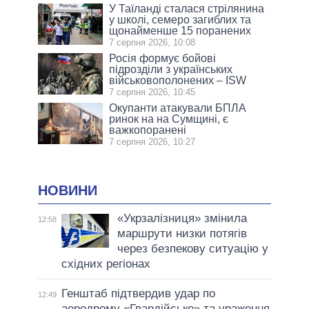
У Таїланді сталася стрілянина
у школі, семеро загиблих та
щонайменше 15 поранених
7 серпня 2026, 10:08
Росія формує бойові
підрозділи з українських
військовополонених – ISW
7 серпня 2026, 10:45
Окупанти атакували БПЛА
ринок на на Сумщині, є
важкопоранені
7 серпня 2026, 10:27
НОВИНИ
«Укрзалізниця» змінила
12:58
маршрути низки потягів
через безпекову ситуацію у
східних регіонах
Генштаб підтвердив удар по
12:49
аеродрому «Гвардійське» та ураження