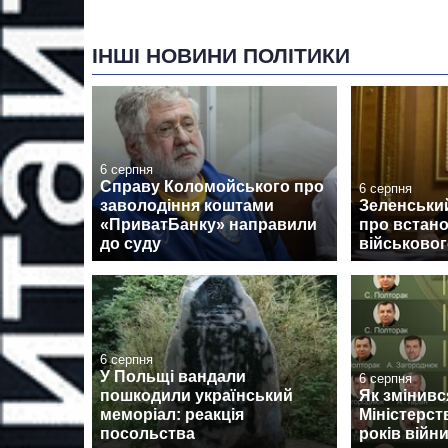
ІНШІ НОВИНИ ПОЛІТИКИ
6 серпня
Справу Коломойського про
6 серпня
заволодіння коштами
Зеленський
«ПриватБанку» направили
про встан
до суду
військовог
6 серпня
У Польщі вандали
6 серпня
пошкодили український
Як змінив
меморіал: реакція
Міністерст
посольства
років війн