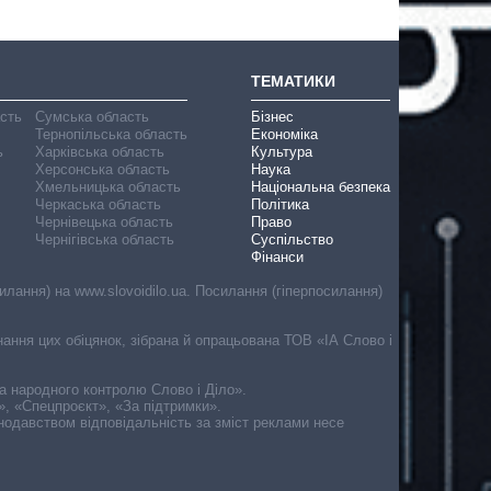
ТЕМАТИКИ
асть
Сумська область
Бізнес
Тернопільська область
Економіка
ь
Харківська область
Культура
Херсонська область
Наука
Хмельницька область
Національна безпека
Черкаська область
Політика
Чернівецька область
Право
Чернігівська область
Суспільство
Фінанси
лання) на www.slovoidilo.ua. Посилання (гіперпосилання)
онання цих обіцянок, зібрана й опрацьована ТОВ «ІА Слово і
ма народного контролю Слово і Діло».
», «Спецпроєкт», «За підтримки».
онодавством відповідальність за зміст реклами несе