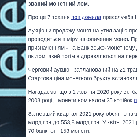
званий монетний лом.
Про це 7 травня
повідомила
пресслужба 
Аукціон з продажу монет на утилізацію про
проводяться в міру накопичення монет. П
призначенням - на Банківсько-Монетному 
як лом, який потім відправляється на пер
Черговий аукціон запланований на 21 тра
Стартова ціна монетного брухту встановле
Нагадаємо, що з 1 жовтня 2020 року всі бан
2003 році, і монети номіналом 25 копійок
п
За перший квартал 2021 року обсяг готівк
млрд грн до 553,8 млрд грн. У квітні 202
70 банкнот і 153 монети.