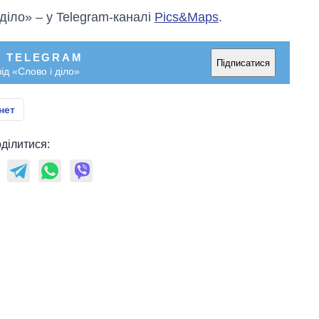
 діло» – у Telegram-каналі
Pics&Maps
.
У TELEGRAM
Підписатися
ід «Слово і діло»
нет
ділитися: