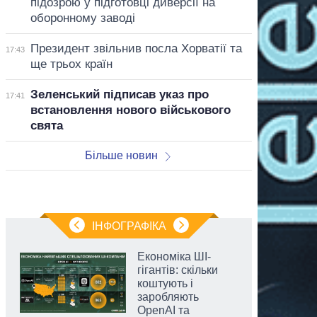
підозрою у підготовці диверсії на
оборонному заводі
Президент звільнив посла Хорватії та
17:43
ще трьох країн
Зеленський підписав указ про
17:41
встановлення нового військового
свята
Більше новин
ІНФОГРАФІКА
Економіка ШІ-
гігантів: скільки
коштують і
заробляють
OpenAI та