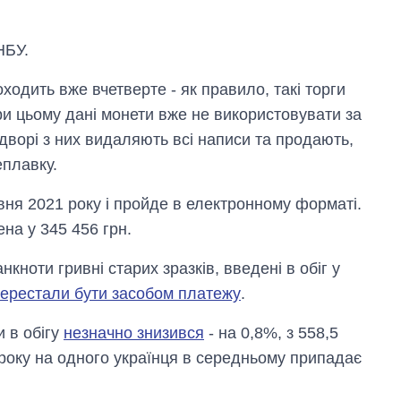
НБУ.
ходить вже вчетверте - як правило, такі торги
ри цьому дані монети вже не використовувати за
дворі з них видаляють всі написи та продають,
еплавку.
вня 2021 року і пройде в електронному форматі.
на у 345 456 грн.
кноти гривні старих зразків, введені в обіг у
ерестали бути засобом платежу
.
Скільки картоплі
и в обігу
незначно знизився
- на 0,8%, з 558,5
вирощували в
1 року на одного українця в середньому припадає
Україні до і під час
великої війни