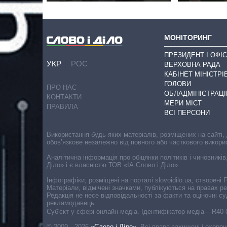
МОНІТОРИНГ
ПРЕЗИДЕНТ І ОФІС
УКР
РОС
ВЕРХОВНА РАДА
КАБІНЕТ МІНІСТРІ
ГОЛОВИ
ПРО НАС
ОБЛАДМІНІСТРАЦІ
КОНТАКТИ
МЕРИ МІСТ
ПРАВИЛА
ВСІ ПЕРСОНИ
Використання будь-яких матеріалів, розміщених на сайті,
обов’язкове незалежно від повного або часткового викори
Аналітична інформація про обіцянки політиків і чиновників
Діло» і є власністю ТОВ «ІА Слово і Діло».
Інфографіки, розміщені на порталі slovoidilo.ua, створен
Матеріали, відмічені значками, публікуються на правах р
Редакція не несе відповідальності за факти та оціночні 
рекламодавець.
Cуб'єкт у сфері онлайн-медіа. Ідентифікатор медіа – R40
© 2009—2026
«Слово і Діло»
.
Всі права захищені і охоро