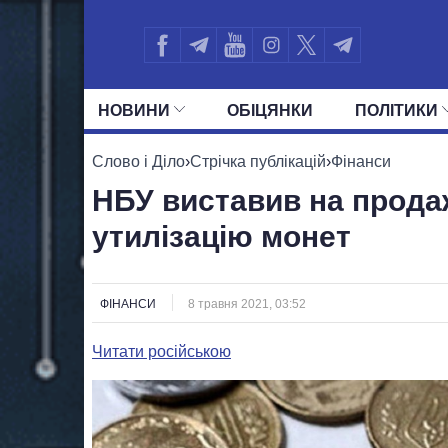
НОВИНИ
ОБIЦЯНКИ
ПОЛIТИКИ
УСІ ПОЛІТИКИ
ПРЕЗИДЕНТ І ОФ
Слово і Діло
›
Стрічка публікацій
›
Фінанси
НБУ виставив на прода
утилізацію монет
ФІНАНСИ
8 травня 2021, 03:52
Читати російською