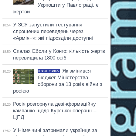
Укрпошти у Павлограді, є
жертви
У ЗСУ запустили тестування
18:54
спрощених переведень через
«Армія+»: які підрозділи доступні
Спалах Еболи у Конго: кількість жертв
18:50
перевищила 1800 осіб
Як змінився
ІНФОГРАФІКА
18:20
бюджет Міністерства
оборони за 13 років війни з
росією
Росія розгорнула дезінформаційну
18:20
кампанію щодо Курської операції –
ЦПД
У Німеччині затримали українця за
17:52