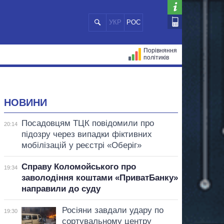
УКР
РОС
Порівняння
політиків
ЦІЙ
МЕРИ МІСТ
ВСІ ПЕРСОНИ
НОВИНИ
Посадовцям ТЦК повідомили про
20:14
підозру через випадки фіктивних
мобілізацій у реєстрі «Оберіг»
Справу Коломойського про
19:34
заволодіння коштами «ПриватБанку»
направили до суду
Росіяни завдали удару по
19:30
сортувальному центру