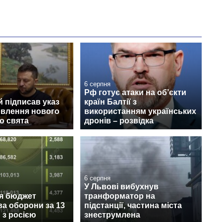
6 серпня
Рф готує атаки на об’єкти
 підписав указ
країн Балтії з
овлення нового
використанням українських
о свята
дронів – розвідка
6 серпня
У Львові вибухнув
ся бюджет
транформатор на
ва оборони за 13
підстанції, частина міста
и з росією
знеструмлена