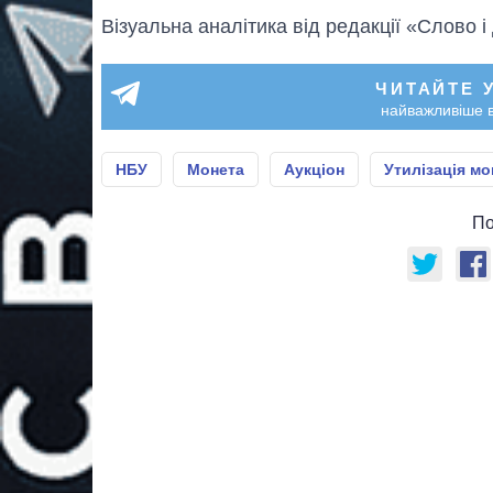
Візуальна аналітика від редакції «Слово і
ЧИТАЙТЕ 
найважливіше в
НБУ
Монета
Аукціон
Утилізація мо
По