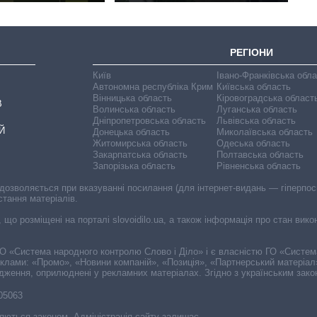
РЕГІОНИ
Київ
Івано-Франківська обл
Автономна республіка Крим
Київська область
Вінницька область
Кіровоградська област
В
Волинська область
Луганська область
Дніпропетровська область
Львівська область
Й
Донецька область
Миколаївська область
Житомирська область
Одеська область
Закарпатська область
Полтавська область
Запорізька область
Рівненська область
 дозволяється при вказуванні посилання (для інтернет-видань — гіперпоси
стання матеріалів.
, що розміщені на порталі slovoidilo.ua, а також інформація про стан вик
і ГО «Система народного контролю Слово і Діло» і є власністю ГО «Систе
еклами: «Промо», «Новини компаній», «Позиція», «Партнерський матеріал
судження, оприлюднені у рекламних матеріалах. Згідно з українським зак
-05063
няються законом. Адміністрація сайту залишає