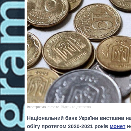
Ілюстративне фото
Відкрите джерело
Національний банк України виставив на 
обігу протягом 2020-2021 років
монет
но