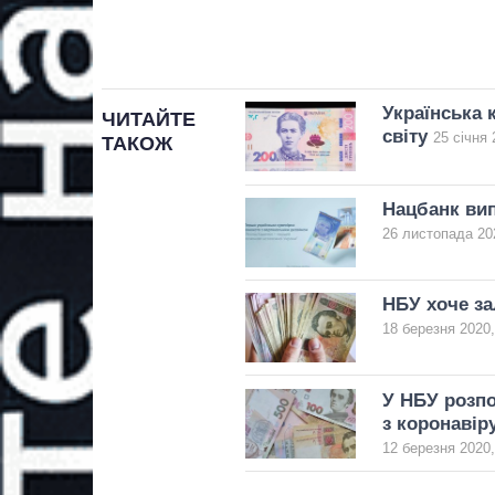
Українська 
ЧИТАЙТЕ
світу
25 січня 
ТАКОЖ
Нацбанк вип
26 листопада 20
НБУ хоче за
18 березня 2020,
У НБУ розпо
з коронавір
12 березня 2020,