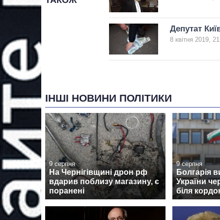
Депутат Киї
8 квітня 2019, 21
ІНШІ НОВИНИ ПОЛІТИКИ
9 серпня
9 серпня
На Чернігівщині дрон рф
Болгарія в
вдарив поблизу магазину, є
України че
поранені
біля кордо