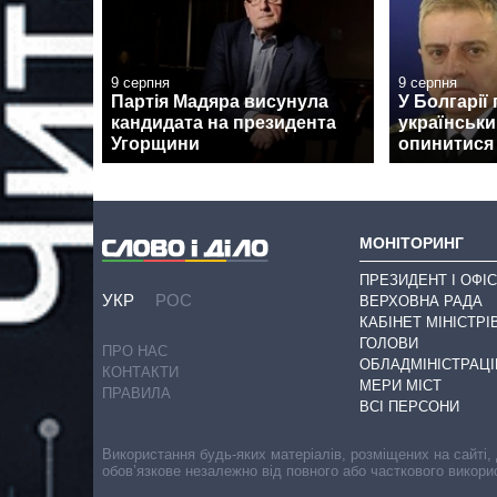
9 серпня
9 серпня
Партія Мадяра висунула
У Болгарії
кандидата на президента
українськи
Угорщини
опинитися н
МОНІТОРИНГ
ПРЕЗИДЕНТ І ОФІС
УКР
РОС
ВЕРХОВНА РАДА
КАБІНЕТ МІНІСТРІ
ГОЛОВИ
ПРО НАС
ОБЛАДМІНІСТРАЦІ
КОНТАКТИ
МЕРИ МІСТ
ПРАВИЛА
ВСІ ПЕРСОНИ
Використання будь-яких матеріалів, розміщених на сайті,
обов’язкове незалежно від повного або часткового викори