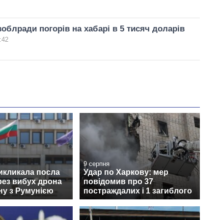
воблради погорів на хабарі в 5 тисяч доларів
:42
9 серпня
икликала посла
Удар по Харкову: мер
рез вибух дрона
повідомив про 37
ну з Румунією
постраждалих і 1 загиблого