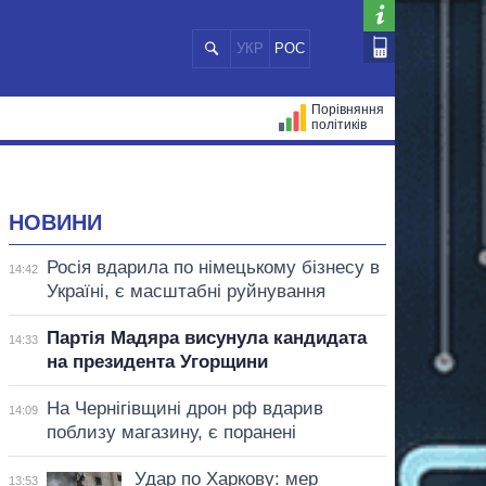
УКР
РОС
Порівняння
політиків
ЦІЙ
МЕРИ МІСТ
ВСІ ПЕРСОНИ
НОВИНИ
Росія вдарила по німецькому бізнесу в
14:42
Україні, є масштабні руйнування
Партія Мадяра висунула кандидата
14:33
на президента Угорщини
На Чернігівщині дрон рф вдарив
14:09
поблизу магазину, є поранені
Удар по Харкову: мер
13:53