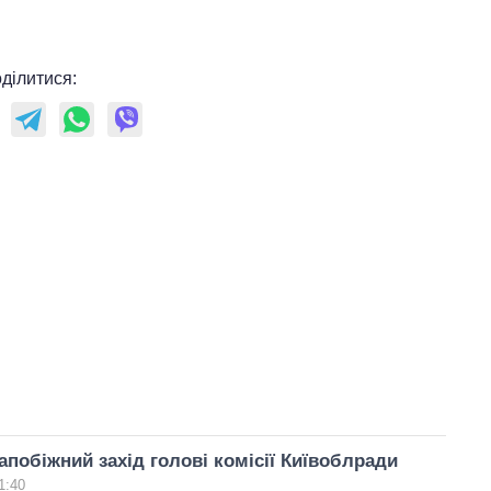
ділитися:
апобіжний захід голові комісії Київоблради
1:40