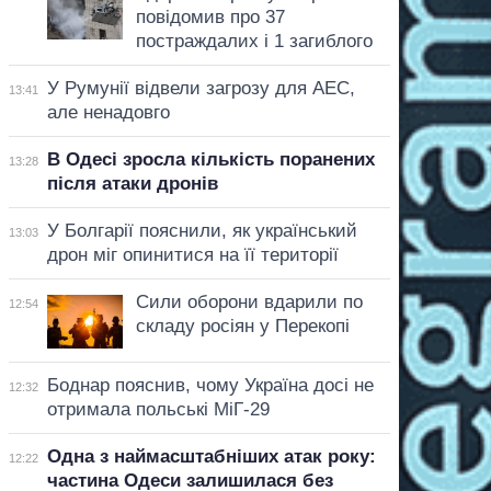
повідомив про 37
постраждалих і 1 загиблого
У Румунії відвели загрозу для АЕС,
13:41
але ненадовго
В Одесі зросла кількість поранених
13:28
після атаки дронів
У Болгарії пояснили, як український
13:03
дрон міг опинитися на її території
Сили оборони вдарили по
12:54
складу росіян у Перекопі
Боднар пояснив, чому Україна досі не
12:32
отримала польські МіГ-29
Одна з наймасштабніших атак року:
12:22
частина Одеси залишилася без