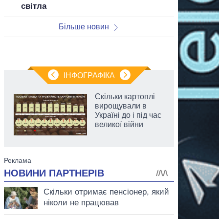
світла
Більше новин
ІНФОГРАФІКА
Скільки картоплі
вирощували в
Україні до і під час
великої війни