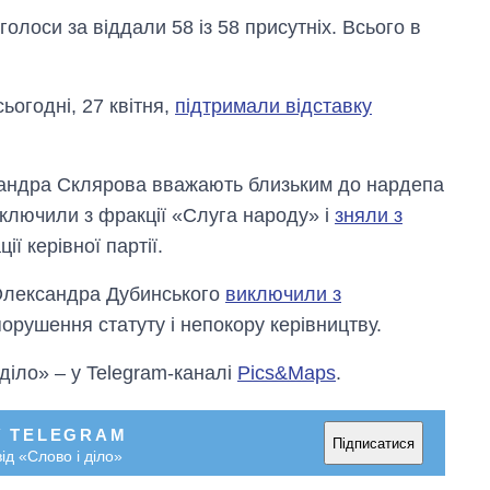
 голоси за віддали 58 із 58 присутніх. Всього в
ьогодні, 27 квітня,
підтримали відставку
сандра Склярова вважають близьким до нардепа
ключили з фракції «Слуга народу» і
зняли з
Як змінився
бюджет
ії керівної партії.
Міністерства
оборони за 13
Олександра Дубинського
виключили з
років війни з
росією
орушення статуту і непокору керівництву.
 діло» – у Telegram-каналі
Pics&Maps
.
У TELEGRAM
Підписатися
ід «Слово і діло»