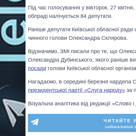
Під час голосування у вівторок, 27 квітня,
облраді налічується 84 депутати.
Раніше депутати Київської обласної ради с
чинного голови Олександра Склярова.
Відзначимо, ЗМІ писали про те, що Олек
Олександра Дубинського, якого раніше ви
посади
голови Київської обласної організац
Нагадаємо, в середині березня нардепа 
президентської партії «Слуга народу»
за п
Візуальна аналітика від редакції «Слово і
ЧИТАЙТЕ 
найважливіше в