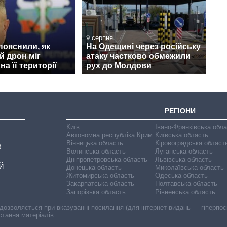
9 серпня
 пояснили, як
На Одещині через російську
й дрон міг
атаку частково обмежили
а її території
рух до Молдови
РЕГІОНИ
Київ
Івано-Франківська обл
Автономна республіка Крим
Київська область
Вінницька область
Кіровоградська област
В
Волинська область
Луганська область
Дніпропетровська область
Львівська область
Й
Донецька область
Миколаївська область
Житомирська область
Одеська область
Закарпатська область
Полтавська область
Запорізька область
Рівненська область
 дозволяється при вказуванні посилання (для інтернет-видань — гіперпоси
стання матеріалів.