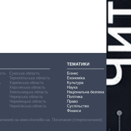
ТЕМАТИКИ
асть
Сумська область
Бізнес
Тернопільська область
Економіка
ь
Харківська область
Культура
Херсонська область
Наука
Хмельницька область
Національна безпека
Черкаська область
Політика
Чернівецька область
Право
Чернігівська область
Суспільство
Фінанси
лання) на www.slovoidilo.ua. Посилання (гіперпосилання)