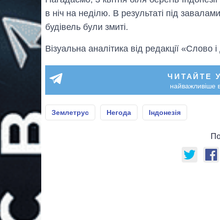
в ніч на неділю. В результаті під завалам
будівель були змиті.
Візуальна аналітика від редакції «Слово і
ЧИТАЙТЕ 
найважливіше в
Землетрус
Негода
Індонезія
По