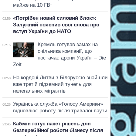
майже на 10 ГВт
«Потрібен новий силовий блок»:
02:59
Залужний пояснив свої слова про
вступ України до НАТО
Кремль готував замах на
02:15
очільника компанії, що
постачає дрони Україні – Die
Zeit
На кордоні Литви з Білоруссю знайшли
00:58
вже третій підземний тунель для
нелегальних мігрантів
Українська служба «Голосу Америки»
00:26
відновлює роботу після тривалої паузи
Кабмін готує пакет рішень для
23:45
безперебійної роботи бізнесу після