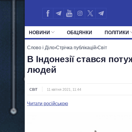
НОВИНИ
ОБIЦЯНКИ
ПОЛIТИКИ
УСІ ПОЛІТИКИ
ПРЕЗИДЕНТ І ОФ
Слово і Діло
›
Стрічка публікацій
›
Світ
В Індонезії стався пот
людей
СВІТ
11 квітня 2021, 11:44
Читати російською