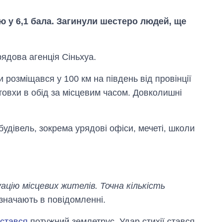
ою у 6,1 бала. Загинули шестеро людей, ще
ядова агенція Сіньхуа.
 розміщався у 100 км на південь від провінції
товхи в обід за місцевим часом. Довколишні
удівель, зокрема урядові офіси, мечеті, школи
Вісім масованих
ацію місцевих жителів. Точна кількість
ударів по Україні
за літо: Київ та
азначають в повідомленні.
область стали
головною ціллю
стався
потужний землетрус. Удар стихії стався