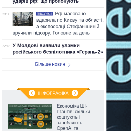
ударів рф: що пропонують
Рф масовано
ПІДСУМКИ
23:00
вдарила по Києву та області,
а експосолці Стефанішиній
вручили підозру. Головне за день
У Молдові виявили уламки
22:18
російського безпілотника «Герань-2»
Більше новин
ІНФОГРАФІКА
Економіка ШІ-
гігантів: скільки
коштують і
заробляють
OpenAI та