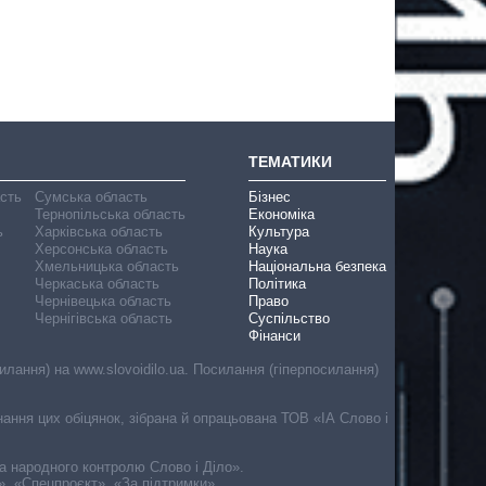
ТЕМАТИКИ
асть
Сумська область
Бізнес
Тернопільська область
Економіка
ь
Харківська область
Культура
Херсонська область
Наука
Хмельницька область
Національна безпека
Черкаська область
Політика
Чернівецька область
Право
Чернігівська область
Суспільство
Фінанси
лання) на www.slovoidilo.ua. Посилання (гіперпосилання)
онання цих обіцянок, зібрана й опрацьована ТОВ «ІА Слово і
ма народного контролю Слово і Діло».
», «Спецпроєкт», «За підтримки».