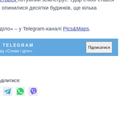
рф
и опинилися десятки будинків, ще кілька
 діло» – у Telegram-каналі
Pics&Maps
.
У TELEGRAM
Підписатися
ід «Слово і діло»
ділитися: