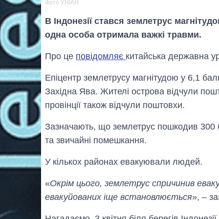
Фото УНІАН
В Індонезії стався землетрус магнітуд
одна особа отримала важкі травми.
Про це
повідомляє
китайська державна ур
Епіцентр землетрусу магнітудою у 6,1 бали
Західна Ява. Жителі острова відчули пош
провінції також відчули поштовхи.
Зазначають, що землетрус пошкодив 300 б
та звичайні помешкання.
У кількох районах евакуювали людей.
«
Окрім цього, землетрус спричинив еваку
евакуйованих іще встановлюється
», – з
Нагадаємо, 3 квітня біля берегів Індонезії