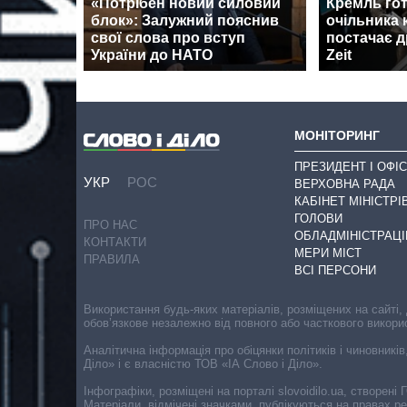
«Потрібен новий силовий
Кремль гот
блок»: Залужний пояснив
очільника 
свої слова про вступ
постачає д
України до НАТО
Zeit
МОНІТОРИНГ
ПРЕЗИДЕНТ І ОФІС
УКР
РОС
ВЕРХОВНА РАДА
КАБІНЕТ МІНІСТРІ
ГОЛОВИ
ПРО НАС
ОБЛАДМІНІСТРАЦІ
КОНТАКТИ
МЕРИ МІСТ
ПРАВИЛА
ВСІ ПЕРСОНИ
Використання будь-яких матеріалів, розміщених на сайті,
обов’язкове незалежно від повного або часткового викори
Аналітична інформація про обіцянки політиків і чиновників
Діло» і є власністю ТОВ «ІА Слово і Діло».
Інфографіки, розміщені на порталі slovoidilo.ua, створен
Матеріали, відмічені значками, публікуються на правах р