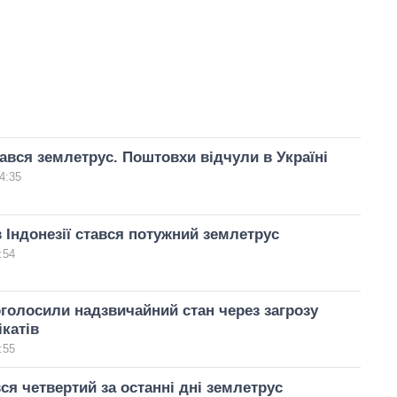
тався землетрус. Поштовхи відчули в Україні
4:35
в Індонезії стався потужний землетрус
:54
голосили надзвичайний стан через загрозу
ікатів
:55
вся четвертий за останні дні землетрус