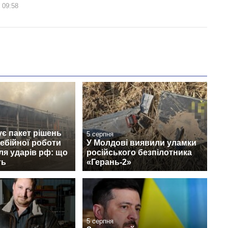
 09:58
ує пакет рішень
5 серпня
ебійної роботи
У Молдові виявили уламки
сля ударів рф: що
російського безпілотника
ть
«Герань-2»
5 серпня