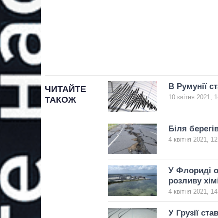
В Румунії с
ЧИТАЙТЕ
10 квітня 2021, 1
ТАКОЖ
Біля берегі
4 квітня 2021, 12
У Флориді о
розливу хім
4 квітня 2021, 14
У Грузії ста