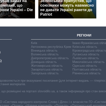
ував замах на
Зеленський припустив, що
компанії, що
союзники можуть навмисно
рони Україні – Die
не давати Україні ракети до
Patriot
РЕГІОНИ
Київ
Івано-Франківська обл
Автономна республіка Крим
Київська область
Вінницька область
Кіровоградська област
В
Волинська область
Луганська область
Дніпропетровська область
Львівська область
Й
Донецька область
Миколаївська область
Житомирська область
Одеська область
Закарпатська область
Полтавська область
Запорізька область
Рівненська область
 дозволяється при вказуванні посилання (для інтернет-видань — гіперпоси
стання матеріалів.
, що розміщені на порталі slovoidilo.ua, а також інформація про стан вик
і ГО «Система народного контролю Слово і Діло» і є власністю ГО «Систе
еклами: «Промо», «Новини компаній», «Позиція», «Партнерський матеріал