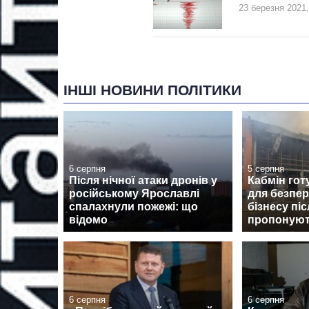
23 березня 2021,
ІНШІ НОВИНИ ПОЛІТИКИ
6 серпня
5 серпня
Після нічної атаки дронів у
Кабмін гот
російському Ярославлі
для безпер
спалахнули пожежі: що
бізнесу пі
відомо
пропоную
6 серпня
6 серпня