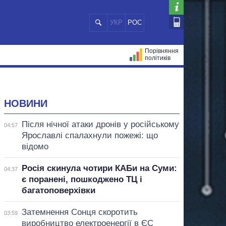
УКР
РОС
Порівняння
політиків
ЦІЙ
МЕРИ МІСТ
ВСІ ПЕРСОНИ
НОВИНИ
Після нічної атаки дронів у російському
04:57
Ярославлі спалахнули пожежі: що
відомо
Росія скинула чотири КАБи на Суми:
04:37
є поранені, пошкоджено ТЦ і
багатоповерхівки
Затемнення Сонця скоротить
03:59
виробництво електроенергії в ЄС