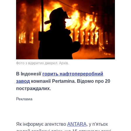
Фото з відкритих джерел. Архів.
В Індонезії
горить нафтопереробний
завод
компанії Pertamina. Відомо про 20
постраждалих.
Як інформує агентство
ANTARA
, у п'ятьох