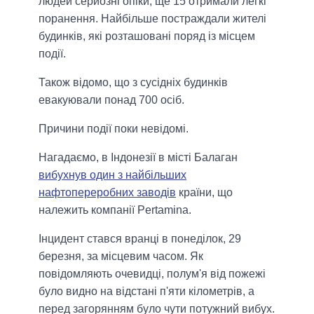
людей серйозні опіки, ще 15 отримали легкі
поранення. Найбільше постраждали жителі
будинків, які розташовані поряд із місцем
події.
Також відомо, що з сусідніх будинків
евакуювали понад 700 осіб.
Причини події поки невідомі.
Нагадаємо, в Індонезії в місті Балаган
вибухнув один з найбільших
нафтопереробних заводів
країни, що
належить компанії Pertamina.
Інцидент стався вранці в понеділок, 29
березня, за місцевим часом. Як
повідомляють очевидці, полум'я від пожежі
було видно на відстані п'яти кілометрів, а
перед загорянням було чути потужний вибух.