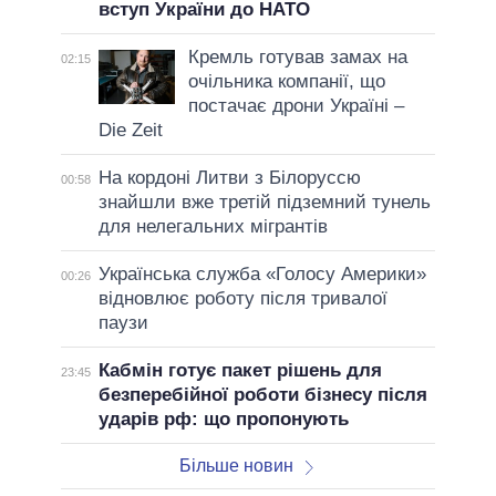
вступ України до НАТО
Кремль готував замах на
02:15
очільника компанії, що
постачає дрони Україні –
Die Zeit
На кордоні Литви з Білоруссю
00:58
знайшли вже третій підземний тунель
для нелегальних мігрантів
Українська служба «Голосу Америки»
00:26
відновлює роботу після тривалої
паузи
Кабмін готує пакет рішень для
23:45
безперебійної роботи бізнесу після
ударів рф: що пропонують
Більше новин