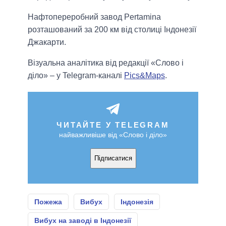
Нафтопереробний завод Pertamina
розташований за 200 км від столиці Індонезії
Джакарти.
Візуальна аналітика від редакції «Слово і
діло» – у Telegram-каналі
Pics&Maps
.
ЧИТАЙТЕ У TELEGRAM
найважливіше від «Слово і діло»
Підписатися
Пожежа
Вибух
Індонезія
Вибух на заводі в Індонезії