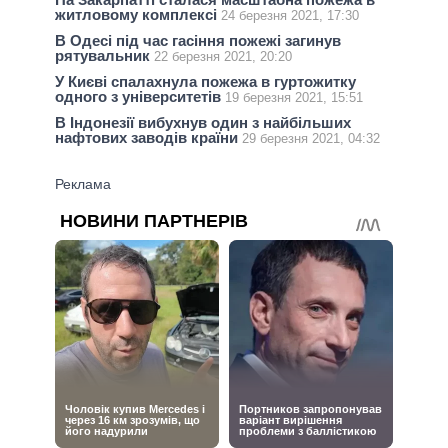
житловому комплексі
24 березня 2021, 17:30
В Одесі під час гасіння пожежі загинув
рятувальник
22 березня 2021, 20:20
У Києві спалахнула пожежа в гуртожитку
одного з університетів
19 березня 2021, 15:51
В Індонезії вибухнув один з найбільших
нафтових заводів країни
29 березня 2021, 04:32