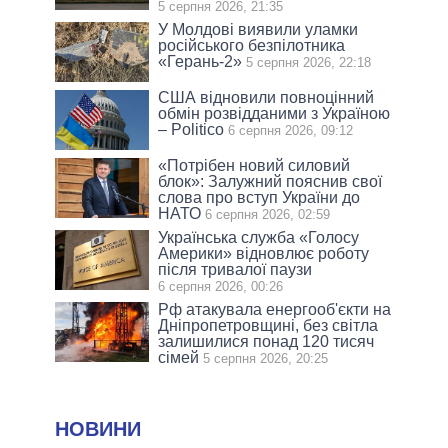
5 серпня 2026, 21:35
У Молдові виявили уламки
російського безпілотника
«Герань-2»
5 серпня 2026, 22:18
США відновили повноцінний
обмін розвідданими з Україною
– Politico
6 серпня 2026, 09:12
«Потрібен новий силовий
блок»: Залужний пояснив свої
слова про вступ України до
НАТО
6 серпня 2026, 02:59
Українська служба «Голосу
Америки» відновлює роботу
після тривалої паузи
6 серпня 2026, 00:26
Рф атакувала енергооб'єкти на
Дніпропетровщині, без світла
залишилися понад 120 тисяч
сімей
5 серпня 2026, 20:25
НОВИНИ