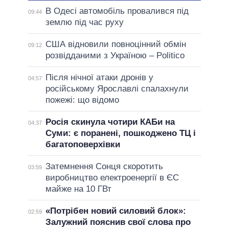
В Одесі автомобіль провалився під
09:44
землю під час руху
США відновили повноцінний обмін
09:12
розвідданими з Україною – Politico
Після нічної атаки дронів у
04:57
російському Ярославлі спалахнули
пожежі: що відомо
Росія скинула чотири КАБи на
04:37
Суми: є поранені, пошкоджено ТЦ і
багатоповерхівки
Затемнення Сонця скоротить
03:59
виробництво електроенергії в ЄС
майже на 10 ГВт
«Потрібен новий силовий блок»:
02:59
Залужний пояснив свої слова про