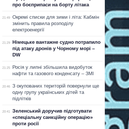
про боєприпаси на борту літака
Окремі списки для зими і літа: Кабмін
21:49
змінить правила розподілу
електроенергії
Німецьке вантажне судно потрапило
21:29
під атаку дронів у Чорному морі –
DW
Росія у липні збільшила видобуток
21:25
нафти та газового конденсату – ЗМІ
З окупованих територій повернули ще
20:46
одну групу українських дітей та
підлітків
Зеленський доручив підготувати
20:41
«спеціальну санкційну операцію»
проти росії