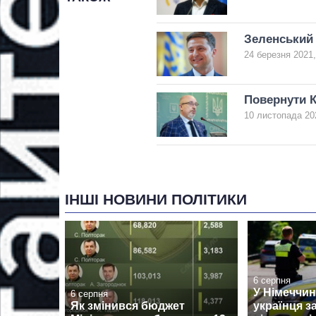
Зеленський 
24 березня 2021,
Повернути К
10 листопада 20
ІНШІ НОВИНИ ПОЛІТИКИ
6 серпня
У Німеччин
6 серпня
Як змінився бюджет
українця з