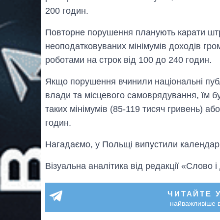
200 годин.
Повторне порушення планують карати штр
неоподатковуваних мінімумів доходів гро
роботами на строк від 100 до 240 годин.
Якщо порушення вчинили національні публі
влади та місцевого самоврядування, їм бу
таких мінімумів (85-119 тисяч гривень) аб
годин.
Нагадаємо, у Польщі випустили календа
Візуальна аналітика від редакції «Слово і
ЧИТАЙТЕ 
найважливіше в