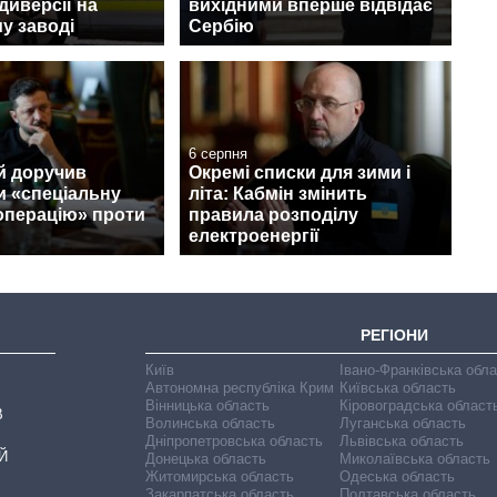
диверсії на
вихідними вперше відвідає
у заводі
Сербію
6 серпня
й доручив
Окремі списки для зими і
и «спеціальну
літа: Кабмін змінить
операцію» проти
правила розподілу
електроенергії
РЕГІОНИ
Київ
Івано-Франківська обл
Автономна республіка Крим
Київська область
Вінницька область
Кіровоградська област
В
Волинська область
Луганська область
Дніпропетровська область
Львівська область
Й
Донецька область
Миколаївська область
Житомирська область
Одеська область
Закарпатська область
Полтавська область