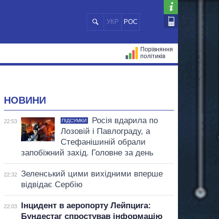
УКР
РОС
Порівняння
політиків
ЦІЙ
МЕРИ МІСТ
ВСІ ПЕРСОНИ
НОВИНИ
Росія вдарила по
ПІДСУМКИ
22:53
Лозовій і Павлограду, а
Стефанішиній обрали
запобіжний захід. Головне за день
Зеленський цими вихідними вперше
22:32
відвідає Сербію
Інцидент в аеропорту Лейпцига:
22:03
Бундестаг спростував інформацію