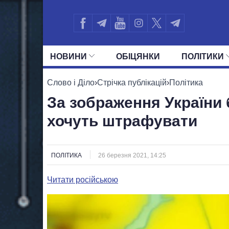
НОВИНИ
ОБIЦЯНКИ
ПОЛIТИКИ
УСІ ПОЛІТИКИ
ПРЕЗИДЕНТ І ОФ
Слово і Діло
›
Стрічка публікацій
›
Політика
За зображення України 
хочуть штрафувати
ПОЛІТИКА
26 березня 2021, 14:25
Читати російською