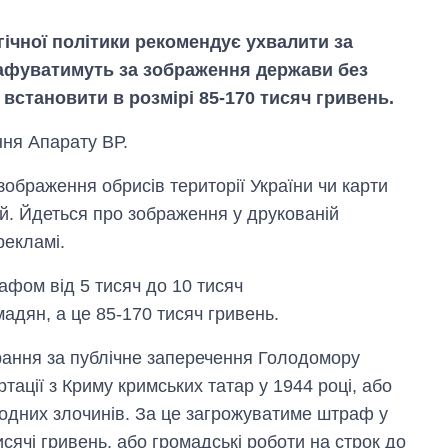
гічної політики рекомендує ухвалити за
афуватимуть за зображення держави без
становити в розмірі 85-170 тисяч гривень.
ння Апарату ВР.
браження обрисів території України чи карти
ій. Йдеться про зображення у друкованій
рекламі.
афом від 5 тисяч до 10 тисяч
адян, а це 85-170 тисяч гривень.
Економіка ШІ-
арання за публічне заперечення Голодомору
гігантів: скільки
коштують і
ртації з Криму кримських татар у 1944 році, або
заробляють
родних злочинів. За це загрожуватиме штраф у
OpenAI та
Anthropic
тисячі гривень, або громадські роботи на строк до