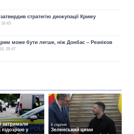
затвердив стратегію деокупації Криму
 16:43
рим може бути легше, ніж Донбас – Резніков
20, 05:47
і затримали
6 серпня
а підозрою у
Зеленський цими