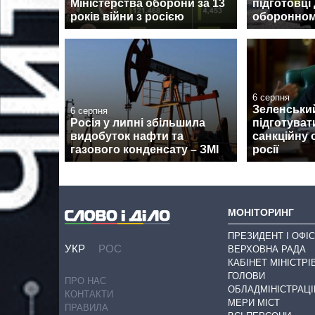
Міністерства оборони за 13
підготовці 
років війни з росією
оборонном
6 серпня
Зеленськи
6 серпня
Росія у липні збільшила
підготуват
видобуток нафти та
санкційну 
газового конденсату – ЗМІ
росії
МОНІТОРИНГ
ПРЕЗИДЕНТ І ОФІС
УКР
РОС
ВЕРХОВНА РАДА
КАБІНЕТ МІНІСТРІ
ГОЛОВИ
ПРО НАС
ОБЛАДМІНІСТРАЦІ
КОНТАКТИ
МЕРИ МІСТ
ПРАВИЛА