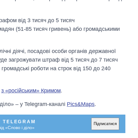
афом від 3 тисяч до 5 тисяч
мадян (51-85 тисяч гривень) або громадськими
чні діячі, посадові особи органів державної
де загрожувати штраф від 5 тисяч до 7 тисяч
о громадські роботи на строк від 150 до 240
р
з «російським» Кримом
.
 діло» – у Telegram-каналі
Pics&Maps
.
У TELEGRAM
Підписатися
ід «Слово і діло»