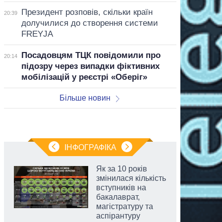
Президент розповів, скільки країн
20:39
долучилися до створення системи
FREYJA
Посадовцям ТЦК повідомили про
20:14
підозру через випадки фіктивних
мобілізацій у реєстрі «Оберіг»
Більше новин
ІНФОГРАФІКА
Як за 10 років
змінилася кількість
вступників на
бакалаврат,
магістратуру та
аспірантуру