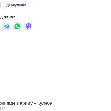
Деокупація
ділитися:
ою піде з Криму – Кулеба
4:32