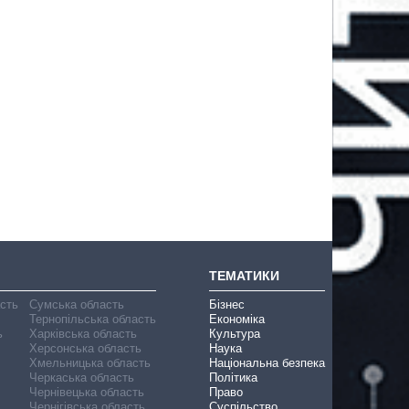
ТЕМАТИКИ
асть
Сумська область
Бізнес
Тернопільська область
Економіка
ь
Харківська область
Культура
Херсонська область
Наука
Хмельницька область
Національна безпека
Черкаська область
Політика
Чернівецька область
Право
Чернігівська область
Суспільство