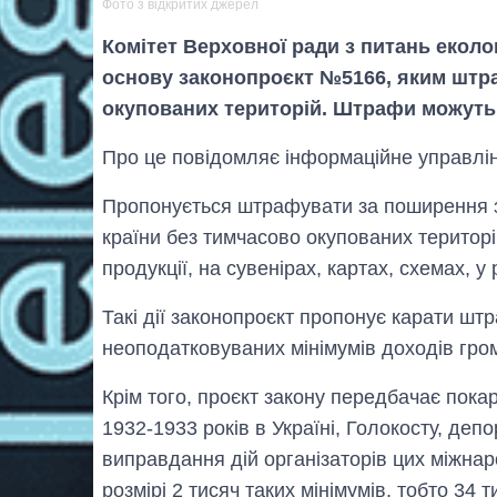
Фото з відкритих джерел
Комітет Верховної ради з питань еколо
основу законопроєкт №5166, яким штр
окупованих територій. Штрафи можуть в
Про це повідомляє інформаційне управлі
Пропонується штрафувати за поширення зо
країни без тимчасово окупованих територ
продукції, на сувенірах, картах, схемах, у 
Такі дії законопроєкт пропонує карати штр
неоподатковуваних мінімумів доходів гром
Крім того, проєкт закону передбачає пок
1932-1933 років в Україні, Голокосту, депо
виправдання дій організаторів цих міжна
розмірі 2 тисяч таких мінімумів, тобто 34 