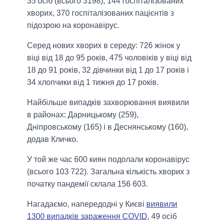
35 осіб (всього 3198), 144 госпіталізованих
хворих, 370 госпіталізованих пацієнтів з
підозрою на коронавірус.
Серед нових хворих в середу: 726 жінок у
віці від 18 до 95 років, 475 чоловіків у віці від
18 до 91 років, 32 дівчинки від 1 до 17 років і
34 хлопчики від 1 тижня до 17 років.
Найбільше випадків захворювання виявили
в районах: Дарницькому (259),
Дніпровському (165) і в Деснянському (160),
додав Кличко.
У той же час 600 киян подолали коронавірус
(всього 103 722). Загальна кількість хворих з
початку пандемії склала 156 603.
Нагадаємо, напередодні у Києві
виявили
1300 випадків зараження COVID
, 49 осіб