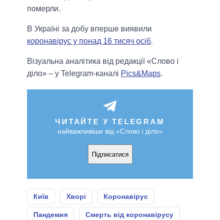
померли.
В Україні за добу вперше виявили
коронавірус у понад 16 тисяч осіб
.
Візуальна аналітика від редакції «Слово і
діло» – у Telegram-каналі
Pics&Maps
.
ЧИТАЙТЕ У TELEGRAM
найважливіше від «Слово і діло»
Підписатися
Київ
Хворі
Коронавірус
Пандемия
Смерть від коронавірусу