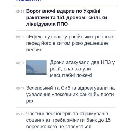
Ворог вночі вдарив по Україні
09:59
ракетами та 151 дроном: скільки
ліквідувала ППО
«Ефект путіна»: у російських регіонах
09:33
перед його візитом різко дешевшає
бензин
Дрони атакували два НПЗ у
09:24
росії, спалахнули
масштабні пожежі
Зеленський та Сибіга відреагували на
08:47
ухвалення «пекельних санкцій» проти
рф
Частині пенсіонерів та отримувачів
05:15
соцвиплат треба змінити банк до 15
вересня: кого це стосується