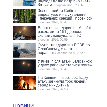
надходять: що потрібно знати
батькам
7 серпня 2026, 23:56
Зеленський та Сибіга
відреагували на ухвалення
«пекельних санкцій» проти рф
8 серпня 2026, 08:47
Ворог вночі вдарив по Україні
ракетами та 151 дроном:
скільки ліквідувала ППО
8 серпня 2026, 09:59
Окупанти вдарили з РСЗВ по
Слов'янську, є жертва і
поранені
7 серпня 2026, 22:29
У Києві після атаки балістикою
у двох районах сталися пожежі
8 серпня 2026, 03:47
На Київщині через російську
атаку загинули троє людей,
серед них дитина
8 серпня 2026, 02:53
НОВИНИ