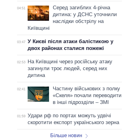
Серед загиблих 4-річна
04:51
дитина: у ДСНС уточнили
наслідки обстрілу на
Київщині
У Києві після атаки балістикою у
03:47
двох районах сталися пожежі
На Київщині через російську атаку
02:53
загинули троє людей, серед них
дитина
Частину військових з полку
02:41
«Скеля» почали переводити
в інші підрозділи – ЗМІ
Удари рф по портах можуть удвічі
01:59
скоротити експорт українського зерна
Більше новин