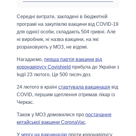
Середні витрати, закладені в бюджетній
програмі на закупівлю вакцини від COVID-19
для однієї особи, складають 504 гривні. Але
ні виробник, ні назва вакцини, на які
розраховують у МОЗ, не відомі.
Нагадаємо,
перша партія вакцини від
коронавірусу Covishield
прибула до України з
Індії 23 лютого. Це 500 тисяч доз.
24 лютого в країні
стартувала вакцинація
від
COVID, першим щеплення отримав лікар із
Черкас.
Також у МОЗ домовилися про
постачання
китайської вакцини CoronaVac
.
У чергу на вакцинацію
проти коронавірусу