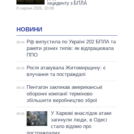
інциденту з БПЛА
8 серпня 2026, 20:08
НОВИНИ
Рф випустила по Україні 202 БПЛА та
09:44
ракети різних типів: як відпрацювала
ППО
Росія атакувала Житомирщину: є
09:36
влучання та постраждалі
Пентагон закликав американські
09:18
оборонні компанії терміново
збільшити виробництво зброї
У Харкові внаслідок атаки
08:45
загинули люди, в Одесі
стало відомо про
постраждалих