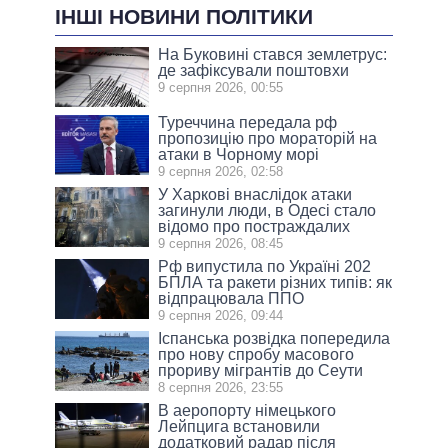
ІНШІ НОВИНИ ПОЛІТИКИ
На Буковині стався землетрус:
де зафіксували поштовхи
9 серпня 2026, 00:55
Туреччина передала рф
пропозицію про мораторій на
атаки в Чорному морі
9 серпня 2026, 02:58
У Харкові внаслідок атаки
загинули люди, в Одесі стало
відомо про постраждалих
9 серпня 2026, 08:45
Рф випустила по Україні 202
БПЛА та ракети різних типів: як
відпрацювала ППО
9 серпня 2026, 09:44
Іспанська розвідка попередила
про нову спробу масового
прориву мігрантів до Сеути
8 серпня 2026, 23:55
В аеропорту німецького
Лейпцига встановили
додатковий радар після