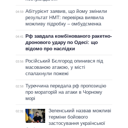
Абітурієнт заявив, що йому змінили
04:59
результат НМТ: перевірка виявила
можливу підробку – омбудсменка
Рф завдала комбінованого ракетно-
04:41
дронового удару по Одесі: що
відомо про наслідки
Російський Бєлгород опинився під
03:56
масованою атакою, у місті
спалахнули пожежі
Туреччина передала рф пропозицію
02:58
про мораторій на атаки в Чорному
морі
Зеленський назвав можливі
02:31
терміни бойового
застосування української