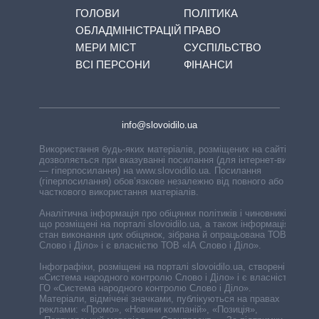
ГОЛОВИ
ПОЛІТИКА
ОБЛАДМІНІСТРАЦІЙ
ПРАВО
МЕРИ МІСТ
СУСПІЛЬСТВО
ВСІ ПЕРСОНИ
ФІНАНСИ
info@slovoidilo.ua
Використання будь-яких матеріалів, розміщених на сайті,
дозволяється при вказуванні посилання (для інтернет-видань
— гіперпосилання) на www.slovoidilo.ua. Посилання
(гіперпосилання) обов’язкове незалежно від повного або
часткового використання матеріалів.
Аналітична інформація про обіцянки політиків і чиновників,
що розміщені на порталі slovoidilo.ua, а також інформація про
стан виконання цих обіцянок, зібрана й опрацьована ТОВ «ІА
Слово і Діло» і є власністю ТОВ «ІА Слово і Діло».
Інфографіки, розміщені на порталі slovoidilo.ua, створені ГО
«Система народного контролю Слово і Діло» і є власністю
ГО «Система народного контролю Слово і Діло».
Матеріали, відмічені значками, публікуються на правах
реклами: «Промо», «Новини компаній», «Позиція»,