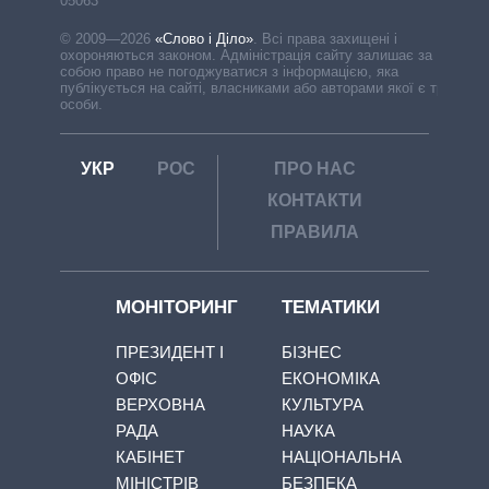
05063
© 2009—2026
«Слово і Діло»
.
Всі права захищені і
охороняються законом. Адміністрація сайту залишає за
собою право не погоджуватися з інформацією, яка
публікується на сайті, власниками або авторами якої є треті
особи.
УКР
РОС
ПРО НАС
КОНТАКТИ
ПРАВИЛА
МОНІТОРИНГ
ТЕМАТИКИ
ПРЕЗИДЕНТ І
БІЗНЕС
ОФІС
ЕКОНОМІКА
ВЕРХОВНА
КУЛЬТУРА
РАДА
НАУКА
КАБІНЕТ
НАЦІОНАЛЬНА
МІНІСТРІВ
БЕЗПЕКА