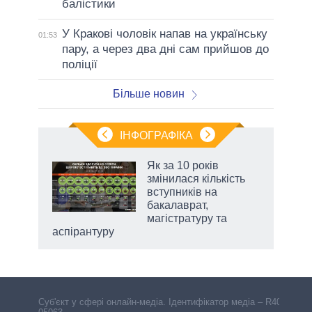
балістики
У Кракові чоловік напав на українську
01:53
пару, а через два дні сам прийшов до
поліції
Більше новин
ІНФОГРАФІКА
 як
Як за 10 років
и за
змінилася кількість
вступників на
2027-
бакалаврат,
магістратуру та
аспірантуру
Cуб'єкт у сфері онлайн-медіа. Ідентифікатор медіа – R40-