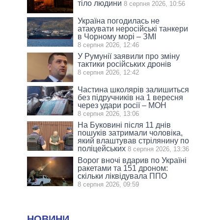
тіло людини
8 серпня 2026, 10:56
Україна погодилась не
атакувати неросійські танкери
в Чорному морі – ЗМІ
8 серпня 2026, 12:46
У Румунії заявили про зміну
тактики російських дронів
8 серпня 2026, 12:42
Частина школярів залишиться
без підручників на 1 вересня
через удари росії – МОН
8 серпня 2026, 13:06
На Буковині після 11 днів
пошуків затримали чоловіка,
який влаштував стрілянину по
поліцейських
8 серпня 2026, 13:36
Ворог вночі вдарив по Україні
ракетами та 151 дроном:
скільки ліквідувала ППО
8 серпня 2026, 09:59
НОВИНИ