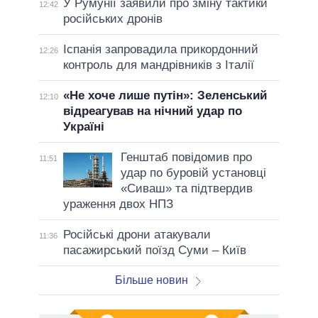
У Румунії заявили про зміну тактики
12:42
російських дронів
Іспанія запровадила прикордонний
12:26
контроль для мандрівників з Італії
«Не хоче лише путін»: Зеленський
12:10
відреагував на нічний удар по
Україні
Генштаб повідомив про
11:51
удар по буровій установці
«Сиваш» та підтвердив
ураження двох НПЗ
Російські дрони атакували
11:36
пасажирський поїзд Суми – Київ
Більше новин