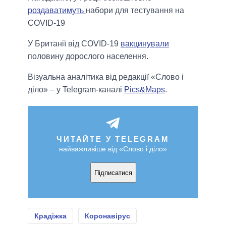
роздаватимуть
набори для тестування на
COVID-19
У Британії від COVID-19
вакцинували
половину дорослого населення.
Візуальна аналітика від редакції «Слово і
діло» – у Telegram-каналі
Pics&Maps
.
ЧИТАЙТЕ У TELEGRAM
найважливіше від «Слово і діло»
Підписатися
Крадіжка
Коронавірус