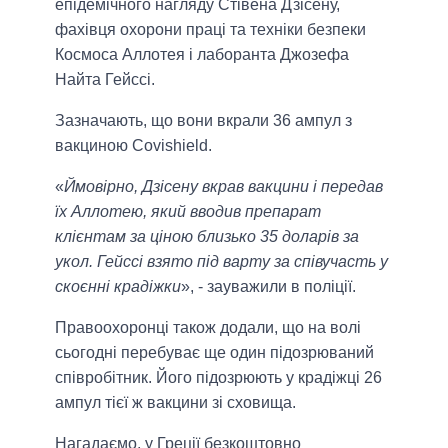
епідемічного нагляду Стівена Дзісену,
фахівця охорони праці та техніки безпеки
Космоса Аллотея і лаборанта Джозефа
Найта Гейссі.
Зазначають, що вони вкрали 36 ампул з
вакциною Covishield.
«
Ймовірно, Дзісену вкрав вакцини і передав
їх Аллотею, який вводив препарат
клієнтам за ціною близько 35 доларів за
укол. Гейссі взято під варту за співучасть у
скоєнні крадіжки
», - зауважили в поліції.
Правоохоронці також додали, що на волі
сьогодні перебуває ще один підозрюваний
співробітник. Його підозрюють у крадіжці 26
ампул тієї ж вакцини зі сховища.
Нагадаємо, у Греції безкоштовно