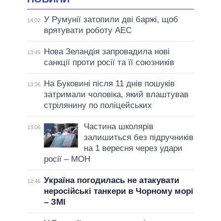
У Румунії затопили дві баржі, щоб
14:02
врятувати роботу АЕС
Нова Зеландія запровадила нові
13:49
санкції проти росії та її союзників
На Буковині після 11 днів пошуків
13:36
затримали чоловіка, який влаштував
стрілянину по поліцейських
Частина школярів
13:06
залишиться без підручників
на 1 вересня через удари
росії – МОН
Україна погодилась не атакувати
12:46
неросійські танкери в Чорному морі
– ЗМІ