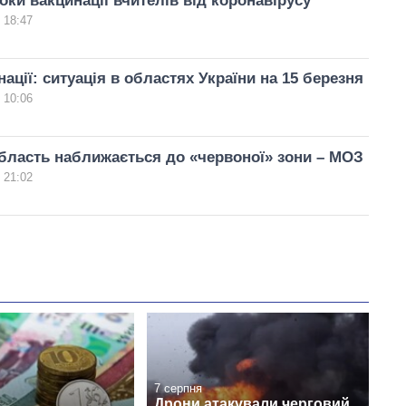
оки вакцинації вчителів від коронавірусу
 18:47
нації: ситуація в областях України на 15 березня
 10:06
бласть наближається до «червоної» зони – МОЗ
 21:02
7 серпня
Дрони атакували черговий