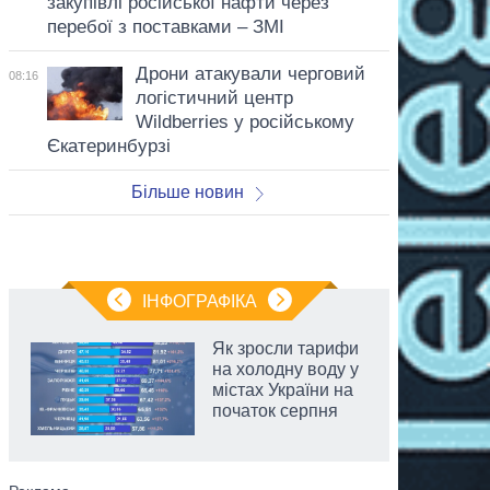
закупівлі російської нафти через
перебої з поставками – ЗМІ
Дрони атакували черговий
08:16
логістичний центр
Wildberries у російському
Єкатеринбурзі
Більше новин
ІНФОГРАФІКА
Як зросли тарифи
на холодну воду у
містах України на
початок серпня