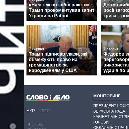
«Нам теж потрібні ракети»:
Двом найб
Трамп прокоментував запит
росії загр
України на Patriot
криза – ро
7 серпня
7 серпня
Трамп підписав укази, які
Федоров з
обмежують право на
переговор
громадянство за
використан
народженням у США
ударів по 
МОНІТОРИНГ
ПРЕЗИДЕНТ І ОФІС
УКР
РОС
ВЕРХОВНА РАДА
КАБІНЕТ МІНІСТРІ
ГОЛОВИ
ПРО НАС
ОБЛАДМІНІСТРАЦІ