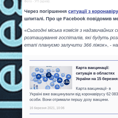
Фото - УП (архів).
Через погіршення
ситуації з коронавір
шпиталі. Про це Facebook повідомив 
«
Сьогодні міська комісія з надзвичайних 
розташування госпіталів, які будуть роз
етапі плануємо залучити 366 ліжок
», - н
Карта вакцинації:
ситуація в областях
України на 15 березня
Карта вакцинації- в
Україні вже вакцинували від коронавірусу 62 083
особи. Вони отримали першу дозу вакцини.
16 березня 2021, 10:06