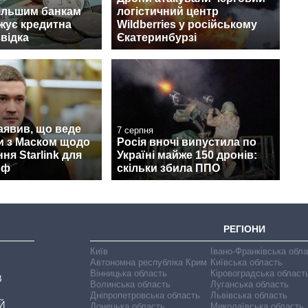
ільшим банкам
логістичний центр
ожує кредитна
Wildberries у російському
звідка
Єкатеринбурзі
аявив, що веде
7 серпня
и з Маском щодо
Росія вночі випустила по
ня Starlink для
Україні майже 150 дронів:
рф
скільки збила ППО
РЕГІОНИ
Київ
Івано-Франківська обл
Автономна республіка Крим
Київська область
Вінницька область
Кіровоградська област
В
Волинська область
Луганська область
Дніпропетровська область
Львівська область
Й
Донецька область
Миколаївська область