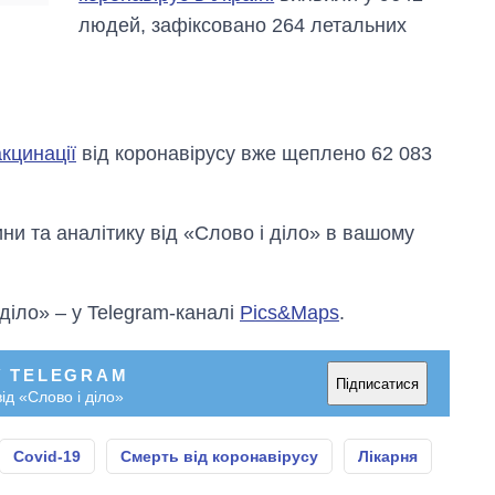
людей, зафіксовано 264 летальних
акцинації
від коронавірусу вже щеплено 62 083
и та аналітику від «Слово і діло» в вашому
 діло» – у Telegram-каналі
Pics&Maps
.
У TELEGRAM
Підписатися
ід «Слово і діло»
Covid-19
Смерть від коронавірусу
Лікарня