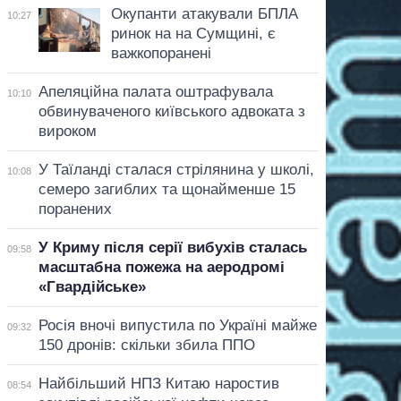
Окупанти атакували БПЛА
10:27
ринок на на Сумщині, є
важкопоранені
Апеляційна палата оштрафувала
10:10
обвинуваченого київського адвоката з
вироком
У Таїланді сталася стрілянина у школі,
10:08
семеро загиблих та щонайменше 15
поранених
У Криму після серії вибухів сталась
09:58
масштабна пожежа на аеродромі
«Гвардійське»
Росія вночі випустила по Україні майже
09:32
150 дронів: скільки збила ППО
Найбільший НПЗ Китаю наростив
08:54