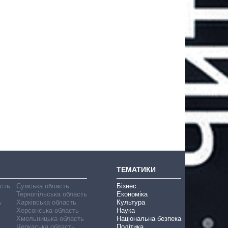
ТЕМАТИКИ
асть
Сумська область
Бізнес
Тернопільська область
Економіка
ь
Харківська область
Культура
Херсонська область
Наука
Хмельницька область
Національна безпека
Черкаська область
Політика