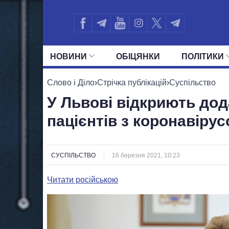
НОВИНИ
ОБIЦЯНКИ
ПОЛIТИКИ
УСІ ПОЛІТИКИ
ПРЕЗИДЕНТ І ОФ
Слово і Діло
›
Стрічка публікацій
›
Суспільство
У Львові відкриють дод
пацієнтів з коронавіру
СУСПІЛЬСТВО
16 березня 2021, 10:23
Читати російською