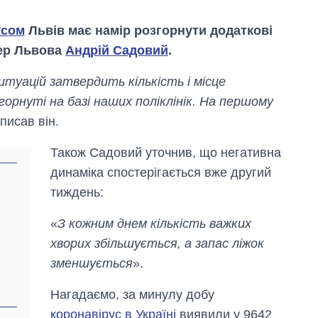
усом
Львів має намір розгорнути додаткові
мер Львова
Андрій Садовий
.
ситуацій затвердить кількість і місце
горнуті на базі наших поліклінік. На першому
аписав він.
Також Садовий уточнив, що негативна
динаміка спостерігається вже другий
тиждень:
«
З кожним днем кількість важких
Економіка ШІ-
гігантів: скільки
хворих збільшується, а запас ліжок
коштують і
зменшується
».
заробляють
OpenAI та
Anthropic
Нагадаємо, за минулу добу
коронавірус в Україні
виявили у 9642