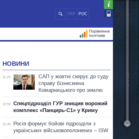
УКР
РОС
Порівняння
політиків
ЦІЙ
МЕРИ МІСТ
ВСІ ПЕРСОНИ
НОВИНИ
САП у жовтні скерує до суду
11:20
справу бізнесмена
Комарницького про землю
Спецпідрозділ ГУР знищив ворожий
10:58
комплекс «Панцирь-С1» у Криму
Росія формує бойові підрозділи з
10:45
українських військовополонених – ISW