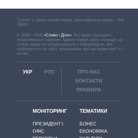
Cуб'єкт у сфері онлайн-медіа. Ідентифікатор медіа – R40-
05063
© 2009—2026
«Слово і Діло»
.
Всі права захищені і
охороняються законом. Адміністрація сайту залишає за
собою право не погоджуватися з інформацією, яка
публікується на сайті, власниками або авторами якої є треті
особи.
УКР
РОС
ПРО НАС
КОНТАКТИ
ПРАВИЛА
МОНІТОРИНГ
ТЕМАТИКИ
ПРЕЗИДЕНТ І
БІЗНЕС
ОФІС
ЕКОНОМІКА