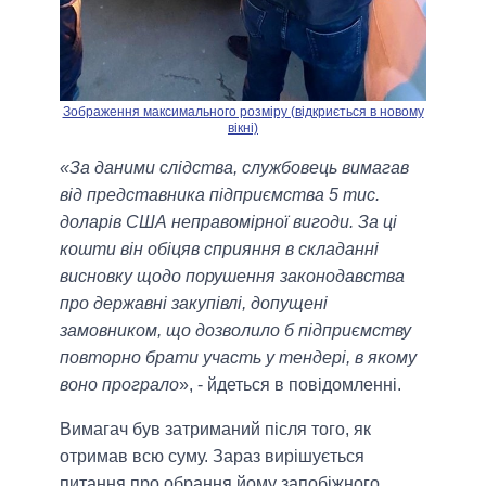
Зображення максимального розміру (відкриється в новому
вікні)
«За даними слідства, службовець вимагав
від представника підприємства 5 тис.
доларів США неправомірної вигоди. За ці
кошти він обіцяв сприяння в складанні
висновку щодо порушення законодавства
про державні закупівлі, допущені
замовником, що дозволило б підприємству
повторно брати участь у тендері, в якому
воно програло
», - йдеться в повідомленні.
Вимагач був затриманий після того, як
отримав всю суму. Зараз вирішується
питання про обрання йому запобіжного