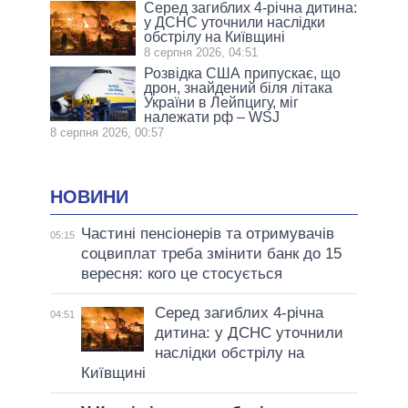
Серед загиблих 4-річна дитина:
у ДСНС уточнили наслідки
обстрілу на Київщині
8 серпня 2026, 04:51
Розвідка США припускає, що
дрон, знайдений біля літака
України в Лейпцигу, міг
належати рф – WSJ
8 серпня 2026, 00:57
НОВИНИ
Частині пенсіонерів та отримувачів
05:15
соцвиплат треба змінити банк до 15
вересня: кого це стосується
Серед загиблих 4-річна
04:51
дитина: у ДСНС уточнили
наслідки обстрілу на
Київщині