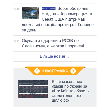
Ворог обстріляв
ПІДСУМКИ
23:09
стадіон «Чорноморець», а
Сенат США підтримав
«пекельні санкції» проти рф. Головне
за день
Окупанти вдарили з РСЗВ по
22:29
Слов'янську, є жертва і поранені
Більше новин
ІНФОГРАФІКА
Вісім масованих
ть
ударів по Україні за
літо: Київ та область
стали головною
ціллю рф