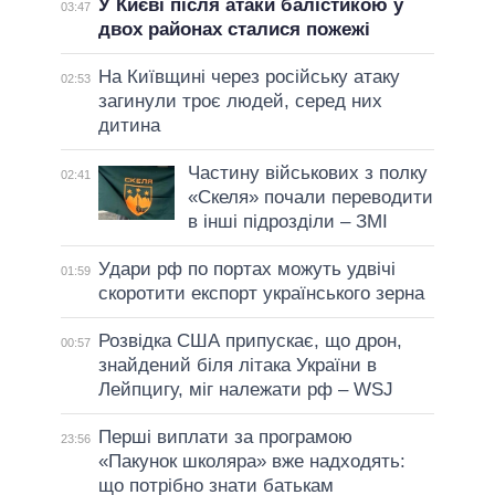
У Києві після атаки балістикою у
03:47
двох районах сталися пожежі
На Київщині через російську атаку
02:53
загинули троє людей, серед них
дитина
Частину військових з полку
02:41
«Скеля» почали переводити
в інші підрозділи – ЗМІ
Удари рф по портах можуть удвічі
01:59
скоротити експорт українського зерна
Розвідка США припускає, що дрон,
00:57
знайдений біля літака України в
Лейпцигу, міг належати рф – WSJ
Перші виплати за програмою
23:56
«Пакунок школяра» вже надходять:
що потрібно знати батькам