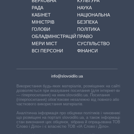
ВЕРХОВНА
КУЛЬТУРА
РАДА
НАУКА
КАБІНЕТ
НАЦІОНАЛЬНА
МІНІСТРІВ
БЕЗПЕКА
ГОЛОВИ
ПОЛІТИКА
ОБЛАДМІНІСТРАЦІЙ
ПРАВО
МЕРИ МІСТ
СУСПІЛЬСТВО
ВСІ ПЕРСОНИ
ФІНАНСИ
info@slovoidilo.ua
Використання будь-яких матеріалів, розміщених на сайті,
дозволяється при вказуванні посилання (для інтернет-видань
— гіперпосилання) на www.slovoidilo.ua. Посилання
(гіперпосилання) обов’язкове незалежно від повного або
часткового використання матеріалів.
Аналітична інформація про обіцянки політиків і чиновників,
що розміщені на порталі slovoidilo.ua, а також інформація про
стан виконання цих обіцянок, зібрана й опрацьована ТОВ «ІА
Слово і Діло» і є власністю ТОВ «ІА Слово і Діло».