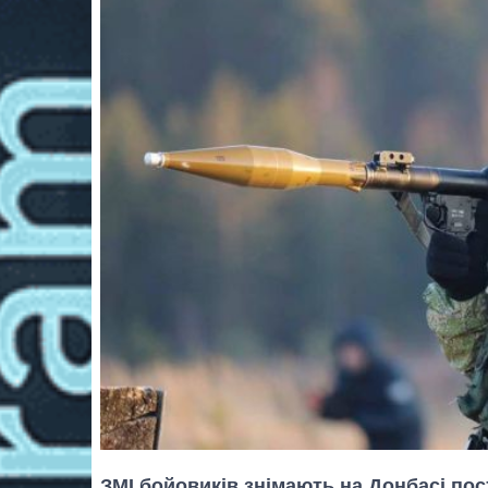
ЗМІ бойовиків знімають на Донбасі пос