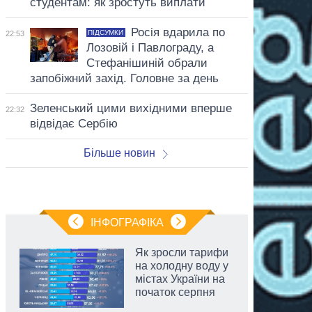
студентам: як зростуть виплати
Росія вдарила по
ПІДСУМКИ
22:53
Лозовій і Павлограду, а
Стефанішиній обрали
запобіжний захід. Головне за день
Зеленський цими вихідними вперше
22:32
відвідає Сербію
Більше новин
ІНФОГРАФІКА
Як зросли тарифи
на холодну воду у
містах України на
початок серпня