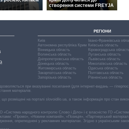
створення системи FREYJA
РЕГІОНИ
Київ
Івано-Франківська обл
Автономна республіка Крим
Київська область
Вінницька область
Кіровоградська област
В
Волинська область
Луганська область
Дніпропетровська область
Львівська область
Й
Донецька область
Миколаївська область
Житомирська область
Одеська область
Закарпатська область
Полтавська область
Запорізька область
Рівненська область
 дозволяється при вказуванні посилання (для інтернет-видань — гіперпоси
стання матеріалів.
, що розміщені на порталі slovoidilo.ua, а також інформація про стан вик
і ГО «Система народного контролю Слово і Діло» і є власністю ГО «Систе
еклами: «Промо», «Новини компаній», «Позиція», «Партнерський матеріал
судження, оприлюднені у рекламних матеріалах. Згідно з українським зак