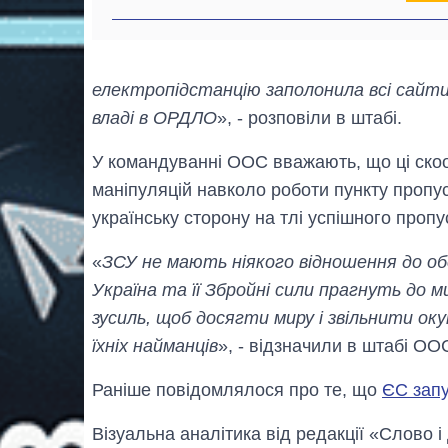
електропідстанцію заполонила всі сайти 
владі в ОРДЛО
», - розповіли в штабі.
У командуванні ООС вважають, що ці скоо
маніпуляцій навколо роботи пункту пропу
українську сторону на тлі успішного проп
«
ЗСУ не мають ніякого відношення до обс
Україна та її Збройні сили прагнуть до 
зусиль, щоб досягти миру і звільнити ок
їхніх найманців
», - відзначили в штабі ОО
Раніше повідомлялося про те, що
ЄС запу
Візуальна аналітика від редакції «Слово і