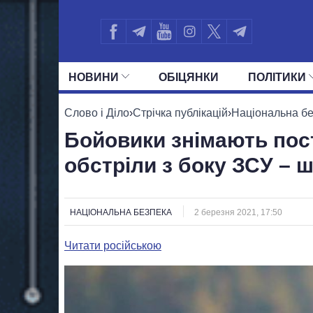
НОВИНИ
ОБIЦЯНКИ
ПОЛIТИКИ
УСІ ПОЛІТИКИ
ПРЕЗИДЕНТ І ОФ
Слово і Діло
›
Стрічка публікацій
›
Національна б
Бойовики знімають пос
обстріли з боку ЗСУ – 
НАЦІОНАЛЬНА БЕЗПЕКА
2 березня 2021, 17:50
Читати російською