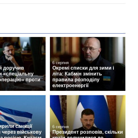
6 серпня
й доручив
Окремі списки для зими і
и «спеціальну
літа: Кабмін змінить
операцію» проти
правила розподілу
електроенергії
рили санкції
6 серпня
 через військову
Президент розповів, скільки
з росією, Китаєм
країн долучилися до