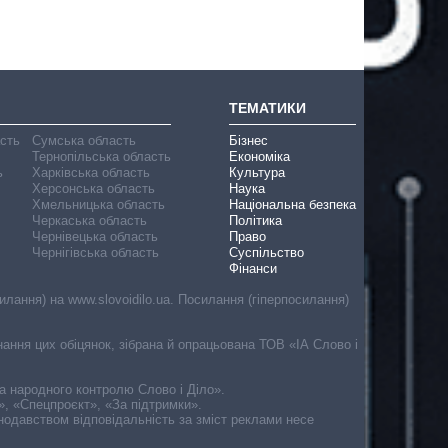
ТЕМАТИКИ
асть
Сумська область
Бізнес
Тернопільська область
Економіка
ь
Харківська область
Культура
Херсонська область
Наука
Хмельницька область
Національна безпека
Черкаська область
Політика
Чернівецька область
Право
Чернігівська область
Суспільство
Фінанси
лання) на www.slovoidilo.ua. Посилання (гіперпосилання)
онання цих обіцянок, зібрана й опрацьована ТОВ «ІА Слово і
ма народного контролю Слово і Діло».
», «Спецпроєкт», «За підтримки».
онодавством відповідальність за зміст реклами несе