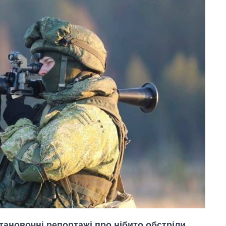
тановочні репортажі про нібито обстріли