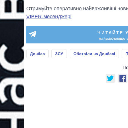
Отримуйте оперативно найважливіші новин
VIBER-месенджері
.
ЧИТАЙТЕ 
найважливіше в
Донбас
ЗСУ
Обстріли на Донбасі
П
По