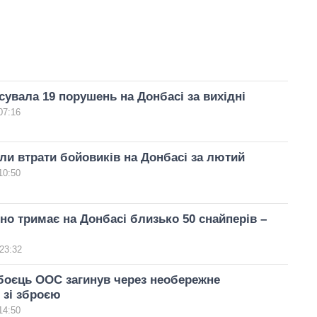
увала 19 порушень на Донбасі за вихідні
07:16
ли втрати бойовиків на Донбасі за лютий
10:50
йно тримає на Донбасі близько 50 снайперів –
23:32
боєць ООС загинув через необережне
 зі зброєю
14:50