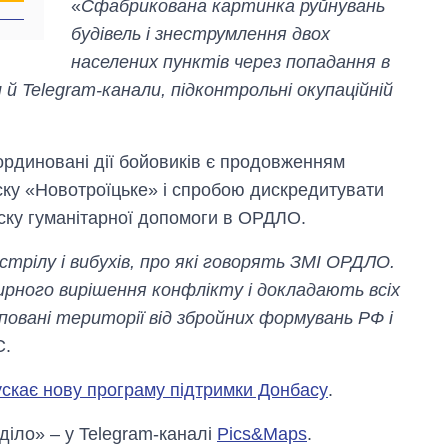
«
Сфабрикована картинка руйнувань
рф
будівель і знеструмлення двох
населених пунктів через попадання в
й Telegram-канали, підконтрольні окупаційній
рдиновані дії бойовиків є продовженням
ску «Новотроїцьке» і спробою дискредитувати
уску гуманітарної допомоги в ОРДЛО.
трілу і вибухів, про які говорять ЗМІ ОРДЛО.
мирного вирішення конфлікту і докладають всіх
уповані території від збройних формувань РФ і
С.
скає нову програму підтримки Донбасу
.
 діло» – у Telegram-каналі
Pics&Maps
.