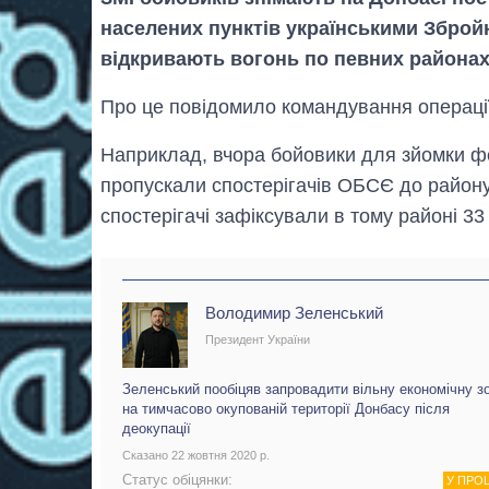
населених пунктів українськими Зброй
відкривають вогонь по певних районах
Про це повідомило командування операції
Наприклад, вчора бойовики для зйомки ф
пропускали спостерігачів ОБСЄ до району 
спостерігачі зафіксували в тому районі 3
Володимир Зеленський
Президент України
Зеленський пообіцяв запровадити вільну економічну з
на тимчасово окупованій території Донбасу після
деокупації
Сказано 22 жовтня 2020 р.
Статус обіцянки:
У ПРО