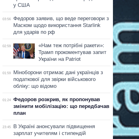
у США
Федоров заявив, що веде переговори з
03:56
Маском щодо використання Starlink
для ударів по рф
«Нам теж потрібні ракети»:
02:59
Трамп прокоментував запит
України на Patriot
Міноборони отримає дані українців з
01:59
податкової для звірки військового
обліку: що відомо
Федоров розкрив, як пропонував
01:24
змінити мобілізацію: що передбачав
план
В Україні анонсували підвищення
23:45
зарплат учителям і стипендій