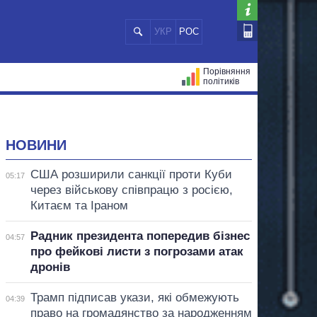
УКР
РОС
Порівняння
політиків
ЦІЙ
МЕРИ МІСТ
ВСІ ПЕРСОНИ
НОВИНИ
США розширили санкції проти Куби
05:17
через військову співпрацю з росією,
Китаєм та Іраном
Радник президента попередив бізнес
04:57
про фейкові листи з погрозами атак
дронів
Трамп підписав укази, які обмежують
04:39
право на громадянство за народженням