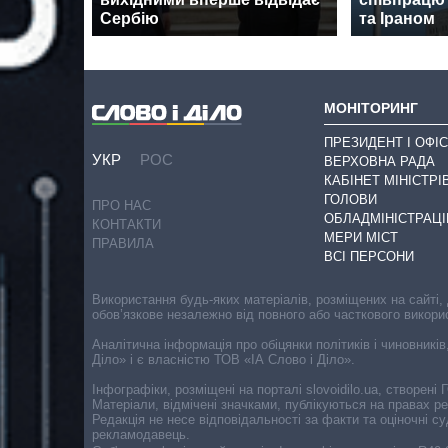
Сербію
та Іраном
МОНІТОРИНГ
ПРЕЗИДЕНТ І ОФІС
УКР
РОС
ВЕРХОВНА РАДА
КАБІНЕТ МІНІСТРІ
ГОЛОВИ
ПРО НАС
ОБЛАДМІНІСТРАЦІ
КОНТАКТИ
МЕРИ МІСТ
ПРАВИЛА
ВСІ ПЕРСОНИ
Використання будь-яких матеріалів, розміщених на сайті,
обов’язкове незалежно від повного або часткового викори
Аналітична інформація про обіцянки політиків і чиновників
Діло» і є власністю ТОВ «ІА Слово і Діло».
Інфографіки, розміщені на порталі slovoidilo.ua, створен
Матеріали, відмічені значками, публікуються на правах р
Редакція не несе відповідальності за факти та оціночні 
рекламодавець.