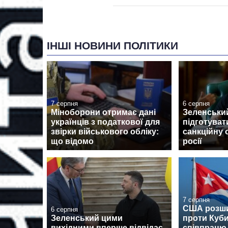
ІНШІ НОВИНИ ПОЛІТИКИ
7 серпня
6 серпня
Міноборони отримає дані
Зеленськи
українців з податкової для
підготуват
звірки військового обліку:
санкційну 
що відомо
росії
7 серпня
США розши
6 серпня
Зеленський цими
проти Куби
вихідними вперше відвідає
співпрацю 