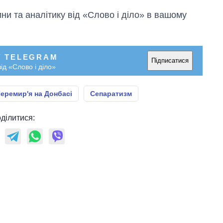
и та аналітику від «Слово і діло» в вашому
У TELEGRAM
Підписатися
ід «Слово і діло»
еремир'я на Донбасі
Сепаратизм
ділитися: