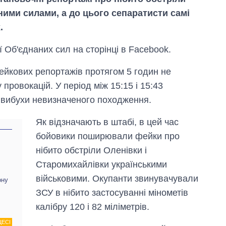
ними силами, а до цього сепаратисти самі
.
 Об'єднаних сил на сторінці в Facebook.
ейкових репортажів протягом 5 годин не
провокацій. У період між 15:15 і 15:43
3 вибухи невизначеного походження.
Як відзначають в штабі, в цей час
бойовики поширювали фейки про
нібито обстріли Оленівки і
Старомихайлівки українськими
військовими. Окупанти звинувачували
ону
Вісім масованих
ЗСУ в нібито застосуванні мінометів
ударів по Україні
за літо: Київ та
калібру 120 і 82 міліметрів.
область стали
головною ціллю
ЦЕСІ