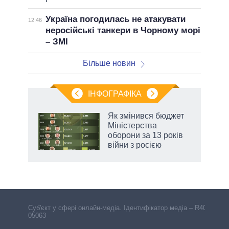
Україна погодилась не атакувати
12:46
неросійські танкери в Чорному морі
– ЗМІ
Більше новин
ІНФОГРАФІКА
Як змінився бюджет
 за
Міністерства
асть
оборони за 13 років
війни з росією
Cуб'єкт у сфері онлайн-медіа. Ідентифікатор медіа – R40-
05063