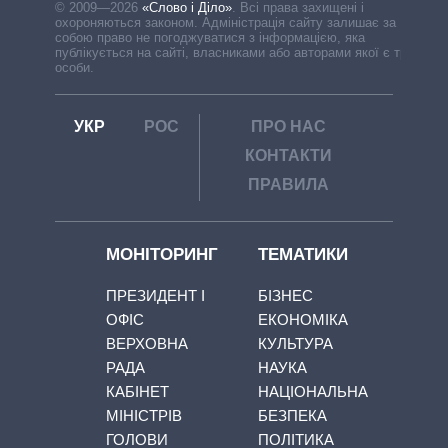
© 2009—2026
«Слово і Діло»
.
Всі права захищені і
охороняються законом. Адміністрація сайту залишає за
собою право не погоджуватися з інформацією, яка
публікується на сайті, власниками або авторами якої є треті
особи.
УКР
РОС
ПРО НАС
КОНТАКТИ
ПРАВИЛА
МОНІТОРИНГ
ТЕМАТИКИ
ПРЕЗИДЕНТ І
БІЗНЕС
ОФІС
ЕКОНОМІКА
ВЕРХОВНА
КУЛЬТУРА
РАДА
НАУКА
КАБІНЕТ
НАЦІОНАЛЬНА
МІНІСТРІВ
БЕЗПЕКА
ГОЛОВИ
ПОЛІТИКА