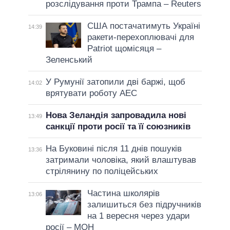
розслідування проти Трампа – Reuters
США постачатимуть Україні
14:39
ракети-перехоплювачі для
Patriot щомісяця –
Зеленський
У Румунії затопили дві баржі, щоб
14:02
врятувати роботу АЕС
Нова Зеландія запровадила нові
13:49
санкції проти росії та її союзників
На Буковині після 11 днів пошуків
13:36
затримали чоловіка, який влаштував
стрілянину по поліцейських
Частина школярів
13:06
залишиться без підручників
на 1 вересня через удари
росії – МОН