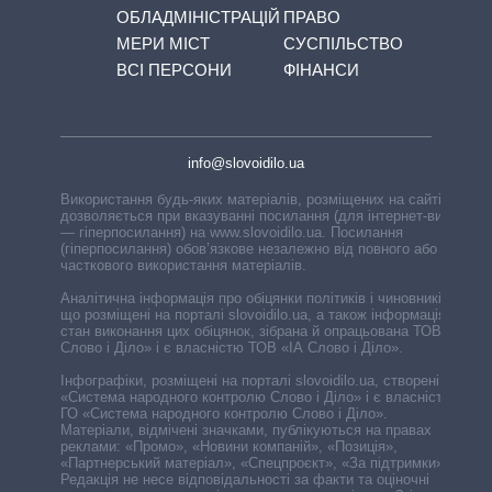
ОБЛАДМІНІСТРАЦІЙ
ПРАВО
МЕРИ МІСТ
СУСПІЛЬСТВО
ВСІ ПЕРСОНИ
ФІНАНСИ
info@slovoidilo.ua
Використання будь-яких матеріалів, розміщених на сайті,
дозволяється при вказуванні посилання (для інтернет-видань
— гіперпосилання) на www.slovoidilo.ua. Посилання
(гіперпосилання) обов’язкове незалежно від повного або
часткового використання матеріалів.
Аналітична інформація про обіцянки політиків і чиновників,
що розміщені на порталі slovoidilo.ua, а також інформація про
стан виконання цих обіцянок, зібрана й опрацьована ТОВ «ІА
Слово і Діло» і є власністю ТОВ «ІА Слово і Діло».
Інфографіки, розміщені на порталі slovoidilo.ua, створені ГО
«Система народного контролю Слово і Діло» і є власністю
ГО «Система народного контролю Слово і Діло».
Матеріали, відмічені значками, публікуються на правах
реклами: «Промо», «Новини компаній», «Позиція»,
«Партнерський матеріал», «Спецпроєкт», «За підтримки».
Редакція не несе відповідальності за факти та оціночні