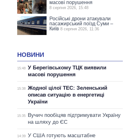
масові порушення
8 серпня 2026, 15:48
Російські дрони атакували
пасажирський поїзд Суми –
Київ
8 серпня 2026, 11:36
НОВИНИ
У Берегівському ТЦК виявили
15:48
масові порушення
Жодної цілої ТЕС: Зеленський
15:38
описав ситуацію в енергетиці
України
Вучич пообіцяв підтримувати Україну
15:35
на шляху до ЄС
У США готують масштабне
14:39