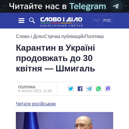
УКР
РОС
НОВИНИ
Слово і Діло
›
Стрічка публікацій
›
Політика
Карантин в Україні
ОБIЦЯНКИ
СТРІЧКА
ПОЛІТИКА
продовжать до 30
ПОДІЇ
ЕКОНОМІКА
ПОЛIТИКИ
квітня — Шмигаль
СТАТТІ
СУСПІЛЬСТВО
ІНФОГРАФІКА
ДУМКИ
СВІТ
УСІ ПОЛІТИКИ
ОГЛЯДИ
ПРЕЗИДЕНТ І ОФІС
ВІДЕО
ПОЛІТИКА
ДАЙДЖЕСТИ
4 лютого 2021, 11:46
ВЕРХОВНА РАДА
ПІДТРИМАТИ
КАБІНЕТ МІНІСТРІВ
Читати російською
ГОЛОВИ ОБЛАДМІНІСТРАЦІЙ
ПОРІВНЯННЯ ПОЛІТИКІВ
МЕРИ МІСТ
ВСІ ПЕРСОНИ