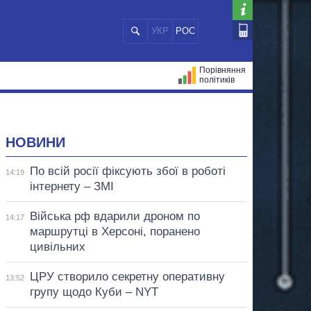
УКР
РОС
Порівняння
політиків
ЦІЙ
МЕРИ МІСТ
ВСІ ПЕРСОНИ
НОВИНИ
По всій росії фіксують збої в роботі
14:19
інтернету – ЗМІ
Війська рф вдарили дроном по
14:17
маршрутці в Херсоні, поранено
цивільних
ЦРУ створило секретну оперативну
13:52
групу щодо Куби – NYT