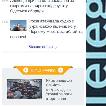
Апеляція призначила засідання за
12:24
скаргами на вирок ексдепутату
Одеської облради
Росія атакувала судно з
12:20
українською пшеницею у
Чорному морі, є загиблий та
поранені
Більше новин
ІНФОГРАФІКА
Як зменшилася
кількість
медзакладів в
Україні за роки
вторгнення