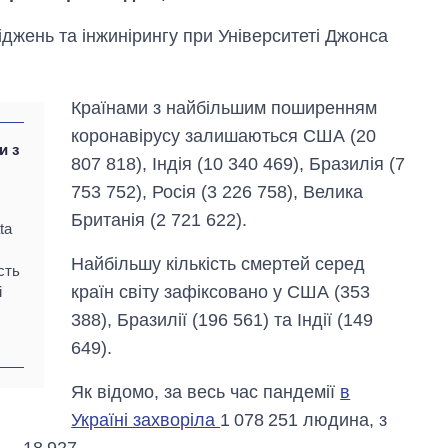
джень та інжинірингу при Університеті Джонса
Країнами з найбільшим поширенням
коронавірусу залишаються США (20
и з
807 818), Індія (10 340 469), Бразилія (7
753 752), Росія (3 226 758), Велика
Британія (2 721 622).
ta
Найбільшу кількість смертей серед
сть
країн світу зафіксовано у США (353
і
388), Бразилії (196 561) та Індії (149
Економіка ШІ-
649).
гігантів: скільки
коштують і
Як відомо, за весь час пандемії
в
заробляють
OpenAI та
Україні захворіла
1 078 251 людина, з
Anthropic
 — 18 927.