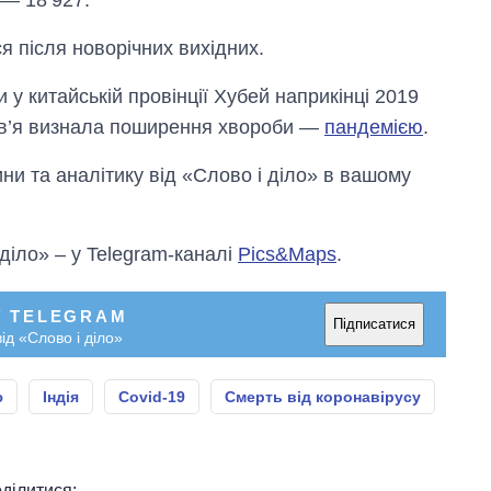
я після новорічних вихідних.
 китайській провінції Хубей наприкінці 2019
ров’я визнала поширення хвороби —
пандемією
.
и та аналітику від «Слово і діло» в вашому
 діло» – у Telegram-каналі
Pics&Maps
.
У TELEGRAM
Підписатися
ід «Слово і діло»
ю
Індія
Covid-19
Смерть від коронавірусу
ділитися: