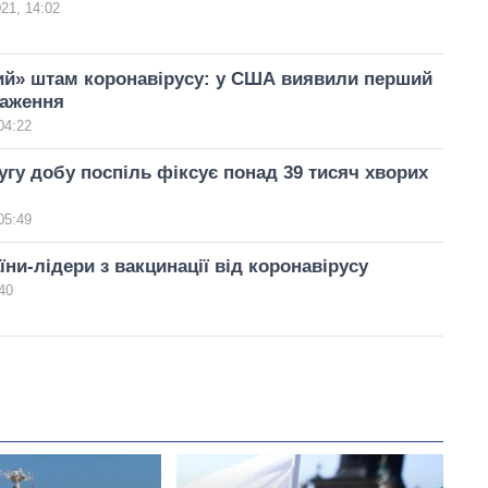
021, 14:02
ий» штам коронавірусу: у США виявили перший
раження
04:22
угу добу поспіль фіксує понад 39 тисяч хворих
05:49
їни-лідери з вакцинації від коронавірусу
40