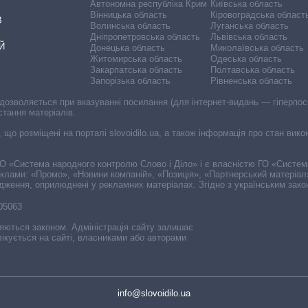
Автономна республіка Крим
Київська область
Вінницька область
Кіровоградська област
В
Волинська область
Луганська область
Дніпропетровська область
Львівська область
Й
Донецька область
Миколаївська область
Житомирська область
Одеська область
Закарпатська область
Полтавська область
Запорізька область
Рівненська область
 дозволяється при вказуванні посилання (для інтернет-видань — гіперпоси
стання матеріалів.
, що розміщені на порталі slovoidilo.ua, а також інформація про стан вик
і ГО «Система народного контролю Слово і Діло» і є власністю ГО «Систе
еклами: «Промо», «Новини компаній», «Позиція», «Партнерський матеріал
судження, оприлюднені у рекламних матеріалах. Згідно з українським зак
-05063
няються законом. Адміністрація сайту залишає
ікується на сайті, власниками або авторами
info@slovoidilo.ua