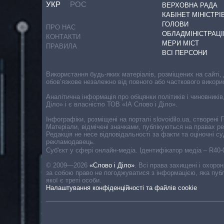
УКР
РОС
ВЕРХОВНА РАДА
КАБІНЕТ МІНІСТРІ
ГОЛОВИ
ПРО НАС
ОБЛАДМІНІСТРАЦІ
КОНТАКТИ
МЕРИ МІСТ
ПРАВИЛА
ВСІ ПЕРСОНИ
Використання будь-яких матеріалів, розміщених на сайті,
обов’язкове незалежно від повного або часткового викори
Аналітична інформація про обіцянки політиків і чиновників
Діло» і є власністю ТОВ «ІА Слово і Діло».
Інфографіки, розміщені на порталі slovoidilo.ua, створен
Матеріали, відмічені значками, публікуються на правах р
Редакція не несе відповідальності за факти та оціночні 
рекламодавець.
Cуб'єкт у сфері онлайн-медіа. Ідентифікатор медіа – R40
© 2009—2026
«Слово і Діло»
.
Всі права захищені і охоро
за собою право не погоджуватися з інформацією, яка публ
якої є треті особи.
Налаштування конфіденційності та файлів cookie