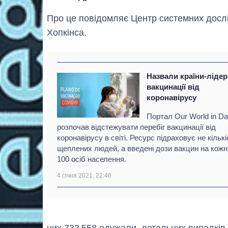
Про це повідомляє Центр системних дослі
Хопкінса.
Назвали країни-лідер
вакцинації від
коронавірусу
Портал Our World in Da
розпочав відстежувати перебіг вакцинації від
коронавірусу в світі. Ресурс підраховує не кількі
щеплених людей, а введені дози вакцин на кожн
100 осіб населення.
4 січня 2021, 22:40
них 733 558 одужали, летальних випадків