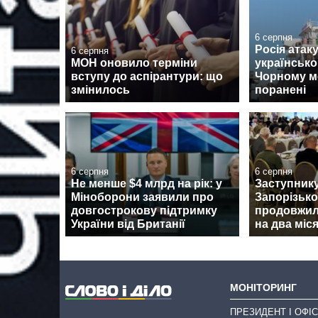
6 серпня
Росія атак
6 серпня
МОН оновило терміни
українськ
вступу до аспірантури: що
Чорному мо
змінилось
поранені
6 серпня
6 серпня
Не менше $4 млрд на рік: у
Заступник
Міноборони заявили про
Запорізько
довгострокову підтримку
продовжил
України від Британії
на два міся
МОНІТОРИНГ
ПРЕЗИДЕНТ І ОФІС