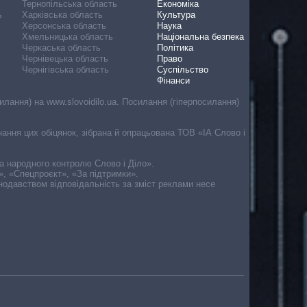
Тернопільська область
Економіка
ь
Харківська область
Культура
Херсонська область
Наука
Хмельницька область
Національна безпека
Черкаська область
Політика
Чернівецька область
Право
Чернігівська область
Суспільство
Фінанси
лання) на www.slovoidilo.ua. Посилання (гіперпосилання)
онання цих обіцянок, зібрана й опрацьована ТОВ «ІА Слово і
ма народного контролю Слово і Діло».
», «Спецпроєкт», «За підтримки».
онодавством відповідальність за зміст реклами несе