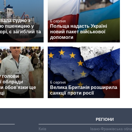
увала судно з
6 серпня
ою пшеницею у
Польща надасть Україні
рі, є загиблий та
новий пакет військової
допомоги
у голови
ї облради
6 серпня
и обов'язки ще
Велика Британія розширила
ці
санкції проти росії
РЕГІОНИ
Київ
Івано-Франківська обл