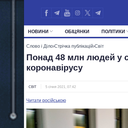
НОВИНИ
ОБIЦЯНКИ
ПОЛIТИКИ
УСІ ПОЛІТИКИ
ПРЕЗИДЕНТ І ОФ
Слово і Діло
›
Стрічка публікацій
›
Світ
Понад 48 млн людей у с
коронавірусу
СВІТ
5 січня 2021, 07:42
Читати російською