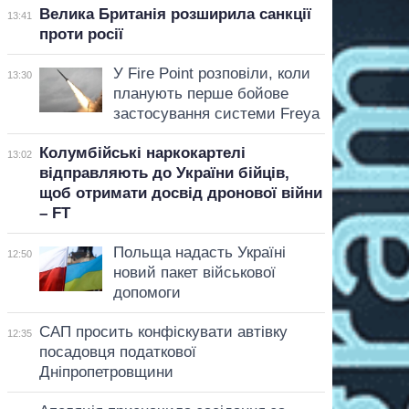
Велика Британія розширила санкції
13:41
проти росії
У Fire Point розповіли, коли
13:30
планують перше бойове
застосування системи Freya
Колумбійські наркокартелі
13:02
відправляють до України бійців,
щоб отримати досвід дронової війни
– FT
Польща надасть Україні
12:50
новий пакет військової
допомоги
САП просить конфіскувати автівку
12:35
посадовця податкової
Дніпропетровщини