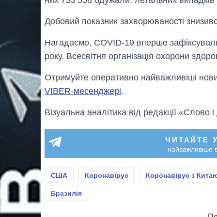
Добовий показник захворюваності знизивс
Нагадаємо, COVID-19 вперше зафіксували у
року. Всесвітня організація охорони здо
Отримуйте оперативно найважливіші новин
VIBER-месенджері
.
Візуальна аналітика від редакції «Слово і
ЧИТАЙТЕ 
найважливіше в
США
Коронавірус
Коронавірус з Кита
Бразилія
По