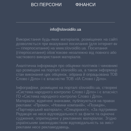
ВСІ ПЕРСОНИ
ФІНАНСИ
info@slovoidilo.ua
Використання будь-яких матеріалів, розміщених на сайті,
дозволяється при вказуванні посилання (для інтернет-видань
— гіперпосилання) на www.slovoidilo.ua. Посилання
(гіперпосилання) обов’язкове незалежно від повного або
часткового використання матеріалів.
Аналітична інформація про обіцянки політиків і чиновників,
що розміщені на порталі slovoidilo.ua, а також інформація про
стан виконання цих обіцянок, зібрана й опрацьована ТОВ «ІА
Слово і Діло» і є власністю ТОВ «ІА Слово і Діло».
Інфографіки, розміщені на порталі slovoidilo.ua, створені ГО
«Система народного контролю Слово і Діло» і є власністю
ГО «Система народного контролю Слово і Діло».
Матеріали, відмічені значками, публікуються на правах
реклами: «Промо», «Новини компаній», «Позиція»,
«Партнерський матеріал», «Спецпроєкт», «За підтримки».
Редакція не несе відповідальності за факти та оціночні
судження, оприлюднені у рекламних матеріалах. Згідно з
українським законодавством відповідальність за зміст
реклами несе рекламодавець.