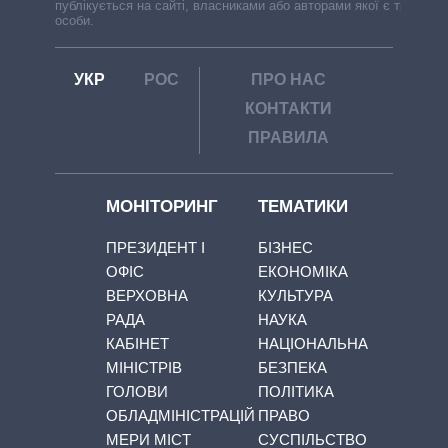
публікується на сайті, власниками або авторами якої є треті
особи.
УКР
РОС
ПРО НАС
КОНТАКТИ
ПРАВИЛА
МОНІТОРИНГ
ТЕМАТИКИ
ПРЕЗИДЕНТ І
БІЗНЕС
ОФІС
ЕКОНОМІКА
ВЕРХОВНА
КУЛЬТУРА
РАДА
НАУКА
КАБІНЕТ
НАЦІОНАЛЬНА
МІНІСТРІВ
БЕЗПЕКА
ГОЛОВИ
ПОЛІТИКА
ОБЛАДМІНІСТРАЦІЙ
ПРАВО
МЕРИ МІСТ
СУСПІЛЬСТВО