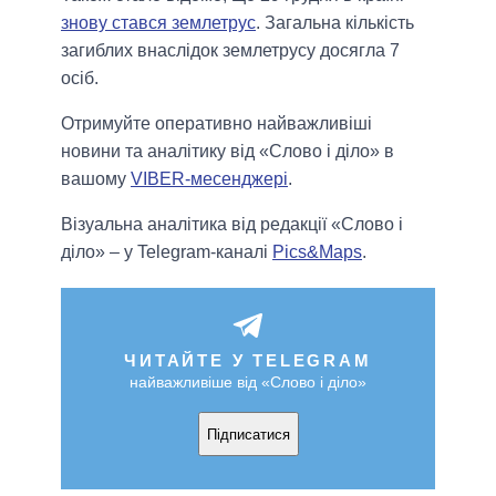
знову стався землетрус
. Загальна кількість
загиблих внаслідок землетрусу досягла 7
осіб.
Отримуйте оперативно найважливіші
новини та аналітику від «Слово і діло» в
вашому
VIBER-месенджері
.
Візуальна аналітика від редакції «Слово і
діло» – у Telegram-каналі
Pics&Maps
.
ЧИТАЙТЕ У TELEGRAM
найважливіше від «Слово і діло»
Підписатися