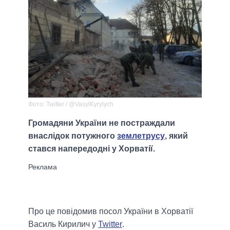
Фото: Twitter / @VasylKyrylych
Громадяни України не постраждали
внаслідок потужного
землетрусу
, який
стався напередодні у Хорватії.
Про це повідомив посол України в Хорватії
Василь Кирилич у
Twitter
.