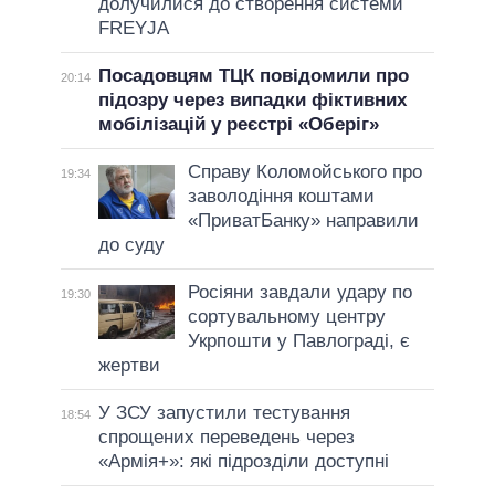
долучилися до створення системи
FREYJA
Посадовцям ТЦК повідомили про
20:14
підозру через випадки фіктивних
мобілізацій у реєстрі «Оберіг»
Справу Коломойського про
19:34
заволодіння коштами
«ПриватБанку» направили
до суду
Росіяни завдали удару по
19:30
сортувальному центру
Укрпошти у Павлограді, є
жертви
У ЗСУ запустили тестування
18:54
спрощених переведень через
«Армія+»: які підрозділи доступні