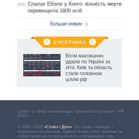
Спалах Еболи у Конго: кількість жертв
18:50
перевищила 1800 осіб
Більше новин
ІНФОГРАФІКА
и на
Вісім масованих
ударів по Україні за
а
літо: Київ та область
стали головною
ціллю рф
Cуб'єкт у сфері онлайн-медіа. Ідентифікатор медіа – R40-
05063
© 2009—2026
«Слово і Діло»
.
Всі права захищені і
охороняються законом. Адміністрація сайту залишає за
собою право не погоджуватися з інформацією, яка