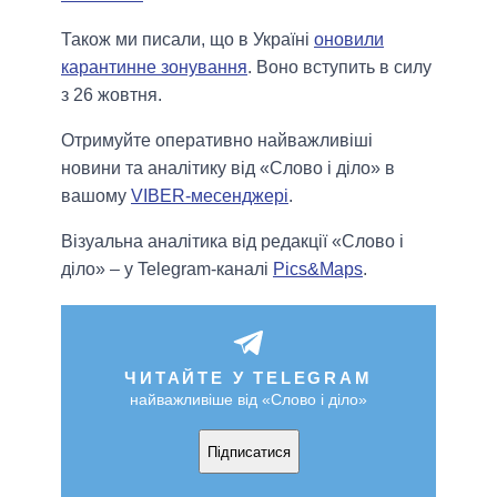
Також ми писали, що в Україні
оновили
карантинне зонування
. Воно вступить в силу
з 26 жовтня.
Отримуйте оперативно найважливіші
новини та аналітику від «Слово і діло» в
вашому
VIBER-месенджері
.
Візуальна аналітика від редакції «Слово і
діло» – у Telegram-каналі
Pics&Maps
.
ЧИТАЙТЕ У TELEGRAM
найважливіше від «Слово і діло»
Підписатися