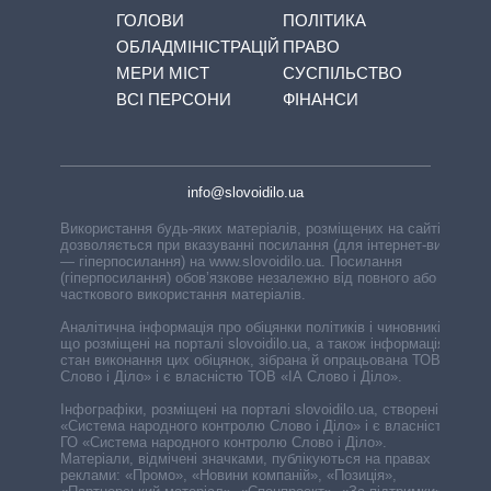
ГОЛОВИ
ПОЛІТИКА
ОБЛАДМІНІСТРАЦІЙ
ПРАВО
МЕРИ МІСТ
СУСПІЛЬСТВО
ВСІ ПЕРСОНИ
ФІНАНСИ
info@slovoidilo.ua
Використання будь-яких матеріалів, розміщених на сайті,
дозволяється при вказуванні посилання (для інтернет-видань
— гіперпосилання) на www.slovoidilo.ua. Посилання
(гіперпосилання) обов’язкове незалежно від повного або
часткового використання матеріалів.
Аналітична інформація про обіцянки політиків і чиновників,
що розміщені на порталі slovoidilo.ua, а також інформація про
стан виконання цих обіцянок, зібрана й опрацьована ТОВ «ІА
Слово і Діло» і є власністю ТОВ «ІА Слово і Діло».
Інфографіки, розміщені на порталі slovoidilo.ua, створені ГО
«Система народного контролю Слово і Діло» і є власністю
ГО «Система народного контролю Слово і Діло».
Матеріали, відмічені значками, публікуються на правах
реклами: «Промо», «Новини компаній», «Позиція»,