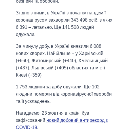
безпеки та оборони.
Згідно з ними, в Україні з початку пандемії
коронавірусом захворіли 343 498 осіб, з яких
6 391 – летально. Ще 141 508 людей
одужали.
За минулу добу, в Україні виявили 6 088
нових хворих. Найбільше – у Харківській
(+660), Житомирській (+440), Хмельницькій
(+437), Львівській (+405) областях та місті
Києві (+359).
1 753 людини за добу одужали. Ще 102
людини померли від коронавірусної хвороби
та її ускладнень.
Нагадаємо, 23 жовтня в країні був
зафіксований
новий добовий антирекорд з
COVID-19
.