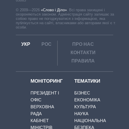
05063
© 2009—2026
«Слово і Діло»
.
Всі права захищені і
охороняються законом. Адміністрація сайту залишає за
собою право не погоджуватися з інформацією, яка
публікується на сайті, власниками або авторами якої є треті
особи.
УКР
РОС
ПРО НАС
КОНТАКТИ
ПРАВИЛА
МОНІТОРИНГ
ТЕМАТИКИ
ПРЕЗИДЕНТ І
БІЗНЕС
ОФІС
ЕКОНОМІКА
ВЕРХОВНА
КУЛЬТУРА
РАДА
НАУКА
КАБІНЕТ
НАЦІОНАЛЬНА
МІНІСТРІВ
БЕЗПЕКА