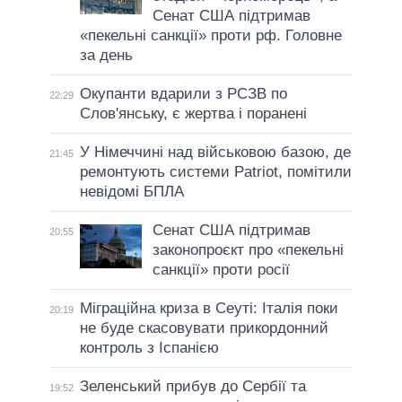
Сенат США підтримав
«пекельні санкції» проти рф. Головне
за день
Окупанти вдарили з РСЗВ по
22:29
Слов'янську, є жертва і поранені
У Німеччині над військовою базою, де
21:45
ремонтують системи Patriot, помітили
невідомі БПЛА
Сенат США підтримав
20:55
законопроєкт про «пекельні
санкції» проти росії
Міграційна криза в Сеуті: Італія поки
20:19
не буде скасовувати прикордонний
контроль з Іспанією
Зеленський прибув до Сербії та
19:52