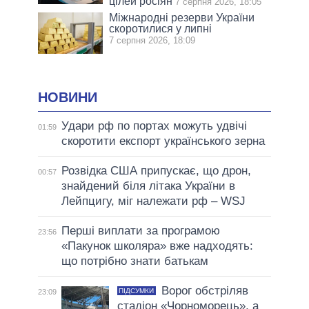
цілей росіян
7 серпня 2026, 18:05
Міжнародні резерви України
скоротилися у липні
7 серпня 2026, 18:09
НОВИНИ
Удари рф по портах можуть удвічі
01:59
скоротити експорт українського зерна
Розвідка США припускає, що дрон,
00:57
знайдений біля літака України в
Лейпцигу, міг належати рф – WSJ
Перші виплати за програмою
23:56
«Пакунок школяра» вже надходять:
що потрібно знати батькам
Ворог обстріляв
ПІДСУМКИ
23:09
стадіон «Чорноморець», а