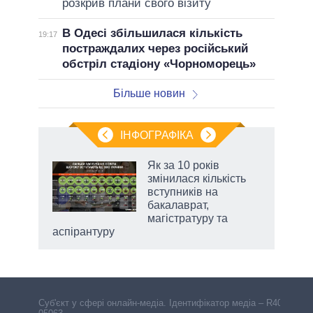
розкрив плани свого візиту
В Одесі збільшилася кількість
19:17
постраждалих через російський
обстріл стадіону «Чорноморець»
Більше новин
ІНФОГРАФІКА
жет
Як за 10 років
змінилася кількість
ків
вступників на
бакалаврат,
магістратуру та
аспірантуру
Cуб'єкт у сфері онлайн-медіа. Ідентифікатор медіа – R40-