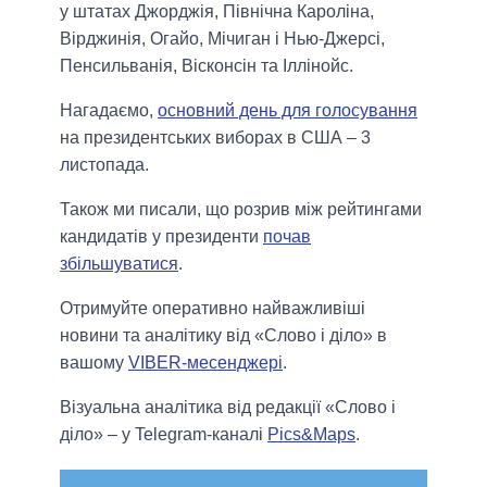
у штатах Джорджія, Північна Кароліна,
Вірджинія, Огайо, Мічиган і Нью-Джерсі,
Пенсильванія, Вісконсін та Іллінойс.
Нагадаємо,
основний день для голосування
на президентських виборах в США – 3
листопада.
Також ми писали, що розрив між рейтингами
кандидатів у президенти
почав
збільшуватися
.
Отримуйте оперативно найважливіші
новини та аналітику від «Слово і діло» в
вашому
VIBER-месенджері
.
Візуальна аналітика від редакції «Слово і
діло» – у Telegram-каналі
Pics&Maps
.