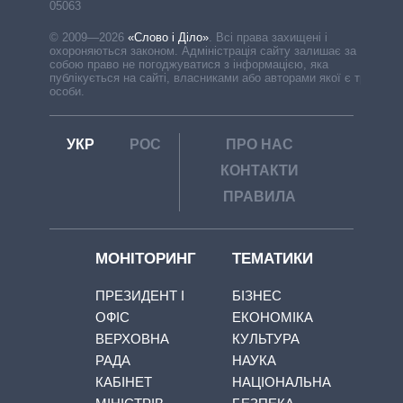
05063
© 2009—2026
«Слово і Діло»
.
Всі права захищені і
охороняються законом. Адміністрація сайту залишає за
собою право не погоджуватися з інформацією, яка
публікується на сайті, власниками або авторами якої є треті
особи.
УКР
РОС
ПРО НАС
КОНТАКТИ
ПРАВИЛА
МОНІТОРИНГ
ТЕМАТИКИ
ПРЕЗИДЕНТ І
БІЗНЕС
ОФІС
ЕКОНОМІКА
ВЕРХОВНА
КУЛЬТУРА
РАДА
НАУКА
КАБІНЕТ
НАЦІОНАЛЬНА