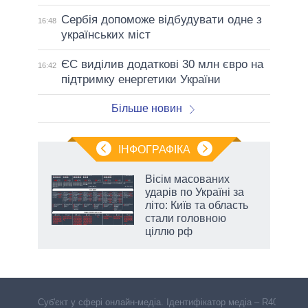
Сербія допоможе відбудувати одне з
16:48
українських міст
ЄС виділив додаткові 30 млн євро на
16:42
підтримку енергетики України
Більше новин
ІНФОГРАФІКА
 як
Вісім масованих
и за
ударів по Україні за
літо: Київ та область
2027-
стали головною
ціллю рф
Cуб'єкт у сфері онлайн-медіа. Ідентифікатор медіа – R40-