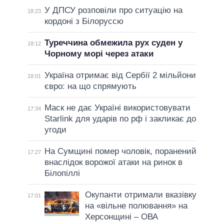
У ДПСУ розповіли про ситуацію на
18:23
кордоні з Білоруссю
Туреччина обмежила рух суден у
18:12
Чорному морі через атаки
Україна отримає від Сербії 2 мільйони
18:01
євро: на що спрямують
Маск не дає Україні використовувати
17:34
Starlink для ударів по рф і закликає до
угоди
На Сумщині помер чоловік, поранений
17:27
внаслідок ворожої атаки на ринок в
Білопіллі
Окупанти отримали вказівку
17:01
на «вільне полювання» на
Херсонщині – ОВА