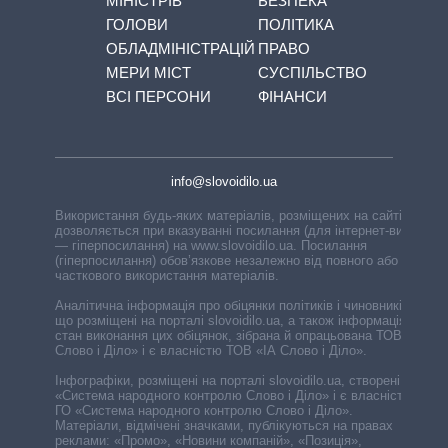
МІНІСТРІВ
БЕЗПЕКА
ГОЛОВИ
ПОЛІТИКА
ОБЛАДМІНІСТРАЦІЙ
ПРАВО
МЕРИ МІСТ
СУСПІЛЬСТВО
ВСІ ПЕРСОНИ
ФІНАНСИ
info@slovoidilo.ua
Використання будь-яких матеріалів, розміщених на сайті,
дозволяється при вказуванні посилання (для інтернет-видань
— гіперпосилання) на www.slovoidilo.ua. Посилання
(гіперпосилання) обов’язкове незалежно від повного або
часткового використання матеріалів.
Аналітична інформація про обіцянки політиків і чиновників,
що розміщені на порталі slovoidilo.ua, а також інформація про
стан виконання цих обіцянок, зібрана й опрацьована ТОВ «ІА
Слово і Діло» і є власністю ТОВ «ІА Слово і Діло».
Інфографіки, розміщені на порталі slovoidilo.ua, створені ГО
«Система народного контролю Слово і Діло» і є власністю
ГО «Система народного контролю Слово і Діло».
Матеріали, відмічені значками, публікуються на правах
реклами: «Промо», «Новини компаній», «Позиція»,