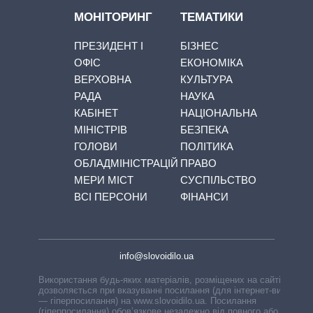
МОНІТОРИНГ
ТЕМАТИКИ
ПРЕЗИДЕНТ І
БІЗНЕС
ОФІС
ЕКОНОМІКА
ВЕРХОВНА
КУЛЬТУРА
РАДА
НАУКА
КАБІНЕТ
НАЦІОНАЛЬНА
МІНІСТРІВ
БЕЗПЕКА
ГОЛОВИ
ПОЛІТИКА
ОБЛАДМІНІСТРАЦІЙ
ПРАВО
МЕРИ МІСТ
СУСПІЛЬСТВО
ВСІ ПЕРСОНИ
ФІНАНСИ
info@slovoidilo.ua
Використання будь-яких матеріалів, розміщених на сайті,
дозволяється при вказуванні посилання (для інтернет-видань
— гіперпосилання) на www.slovoidilo.ua. Посилання
(гіперпосилання) обов’язкове незалежно від повного або