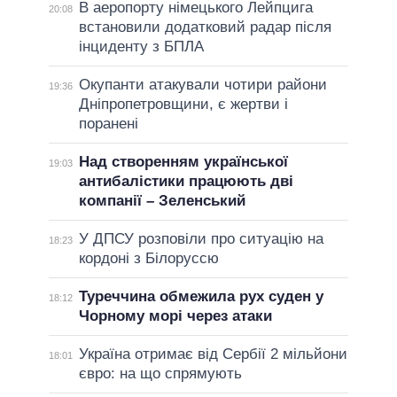
В аеропорту німецького Лейпцига
20:08
встановили додатковий радар після
інциденту з БПЛА
Окупанти атакували чотири райони
19:36
Дніпропетровщини, є жертви і
поранені
Над створенням української
19:03
антибалістики працюють дві
компанії – Зеленський
У ДПСУ розповіли про ситуацію на
18:23
кордоні з Білоруссю
Туреччина обмежила рух суден у
18:12
Чорному морі через атаки
Україна отримає від Сербії 2 мільйони
18:01
євро: на що спрямують