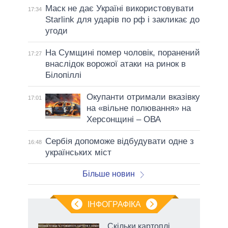
Маск не дає Україні використовувати
17:34
Starlink для ударів по рф і закликає до
угоди
На Сумщині помер чоловік, поранений
17:27
внаслідок ворожої атаки на ринок в
Білопіллі
Окупанти отримали вказівку
17:01
на «вільне полювання» на
Херсонщині – ОВА
Сербія допоможе відбудувати одне з
16:48
українських міст
Більше новин
ІНФОГРАФІКА
 5
Скільки картоплі