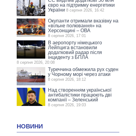
ЄС виділив додаткові 30 млн
євро на підтримку енергетики
України
8 серпня 2026, 16:42
Окупанти отримали вказівку на
«вільне полювання» на
Херсонщині – ОВА
8 серпня 2026, 17:01
В аеропорту німецького
Лейпцига встановили
додатковий радар після
інциденту з БПЛА
8 серпня 2026, 20:08
Туреччина обмежила рух суден
у Чорному морі через атаки
8 серпня 2026, 18:12
Над створенням української
антибалістики працюють дві
компанії – Зеленський
8 серпня 2026, 19:03
НОВИНИ