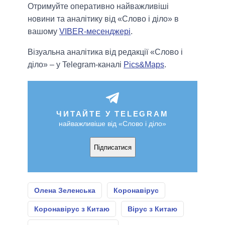
Отримуйте оперативно найважливіші
новини та аналітику від «Слово і діло» в
вашому
VIBER-месенджері
.
Візуальна аналітика від редакції «Слово і
діло» – у Telegram-каналі
Pics&Maps
.
ЧИТАЙТЕ У TELEGRAM
найважливіше від «Слово і діло»
Підписатися
Олена Зеленська
Коронавірус
Коронавірус з Китаю
Вірус з Китаю