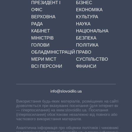
ПРЕЗИДЕНТ І
БІЗНЕС
ОФІС
ЕКОНОМІКА
ВЕРХОВНА
КУЛЬТУРА
РАДА
НАУКА
КАБІНЕТ
НАЦІОНАЛЬНА
МІНІСТРІВ
БЕЗПЕКА
ГОЛОВИ
ПОЛІТИКА
ОБЛАДМІНІСТРАЦІЙ
ПРАВО
МЕРИ МІСТ
СУСПІЛЬСТВО
ВСІ ПЕРСОНИ
ФІНАНСИ
info@slovoidilo.ua
Використання будь-яких матеріалів, розміщених на сайті,
дозволяється при вказуванні посилання (для інтернет-видань
— гіперпосилання) на www.slovoidilo.ua. Посилання
(гіперпосилання) обов’язкове незалежно від повного або
часткового використання матеріалів.
Аналітична інформація про обіцянки політиків і чиновників,