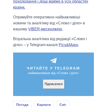
похолодання і дощі майже в усіх областях
країни.
Отримуйте оперативно найважливіші
новини та аналітику від «Слово і діло» в
вашому
VIBER-месенджері
.
Візуальна аналітика від редакції «Слово і
діло» – у Telegram-каналі
Pics&Maps
.
ЧИТАЙТЕ У TELEGRAM
найважливіше від «Слово і діло»
Підписатися
Погода
Карпати
Сніг