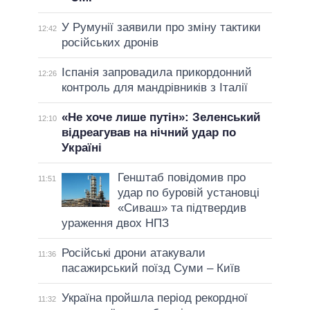
У Румунії заявили про зміну тактики
12:42
російських дронів
Іспанія запровадила прикордонний
12:26
контроль для мандрівників з Італії
«Не хоче лише путін»: Зеленський
12:10
відреагував на нічний удар по
Україні
Генштаб повідомив про
11:51
удар по буровій установці
«Сиваш» та підтвердив
ураження двох НПЗ
Російські дрони атакували
11:36
пасажирський поїзд Суми – Київ
Україна пройшла період рекордної
11:32