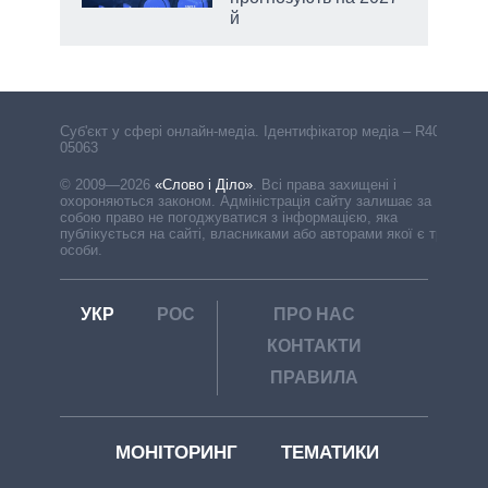
й
Cуб'єкт у сфері онлайн-медіа. Ідентифікатор медіа – R40-
05063
© 2009—2026
«Слово і Діло»
.
Всі права захищені і
охороняються законом. Адміністрація сайту залишає за
собою право не погоджуватися з інформацією, яка
публікується на сайті, власниками або авторами якої є треті
особи.
УКР
РОС
ПРО НАС
КОНТАКТИ
ПРАВИЛА
МОНІТОРИНГ
ТЕМАТИКИ