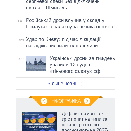
серпневої спеки без відключень
світла – Шмигаль
Російський дрон влучив у склад у
11:01
Прилуках, спалахнула велика пожежа
Удар по Києву: під час ліквідації
10:56
наслідків виявили тіло людини
Українські дрони за тиждень
10:27
уразили 12 суден
«тіньового флоту» рф
Більше новин
ІНФОГРАФІКА
Дефіцит пам’яті: як
раїні
зріс попит на чипи за
ої
останні роки і що
прогнозують на 2027-