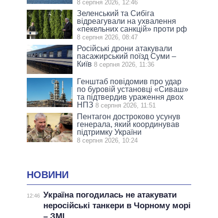
8 серпня 2026, 12:46
Зеленський та Сибіга
відреагували на ухвалення
«пекельних санкцій» проти рф
8 серпня 2026, 08:47
Російські дрони атакували
пасажирський поїзд Суми –
Київ
8 серпня 2026, 11:36
Генштаб повідомив про удар
по буровій установці «Сиваш»
та підтвердив ураження двох
НПЗ
8 серпня 2026, 11:51
Пентагон достроково усунув
генерала, який координував
підтримку України
8 серпня 2026, 10:24
НОВИНИ
Україна погодилась не атакувати
12:46
неросійські танкери в Чорному морі
– ЗМІ