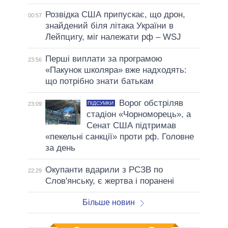
Розвідка США припускає, що дрон,
00:57
знайдений біля літака України в
Лейпцигу, міг належати рф – WSJ
Перші виплати за програмою
23:56
«Пакунок школяра» вже надходять:
що потрібно знати батькам
Ворог обстріляв
ПІДСУМКИ
23:09
стадіон «Чорноморець», а
Сенат США підтримав
«пекельні санкції» проти рф. Головне
за день
Окупанти вдарили з РСЗВ по
22:29
Слов'янську, є жертва і поранені
Більше новин