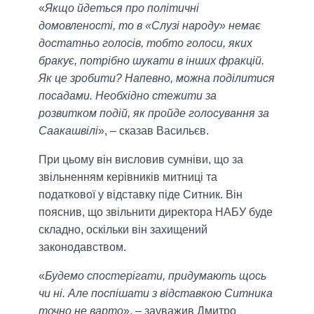
«
Якщо йдеться про політичні
домовленості, то в «Слузі народу» немає
достатньо голосів, тобто голоси, яких
бракує, потрібно шукати в інших фракцій.
Як це зробити? Напевно, можна поділитися
посадами. Необхідно стежити за
розвитком подій, як пройде голосування за
Саакашвілі
», – сказав Васильєв.
При цьому він висловив сумніви, що за
звільненням керівників митниці та
податкової у відставку піде Ситник. Він
пояснив, що звільнити директора НАБУ буде
складно, оскільки він захищений
законодавством.
«
Будемо спостерігати, придумають щось
чи ні. Але поспішати з відставкою Ситника
точно не варто
», – зауважив Дмитро