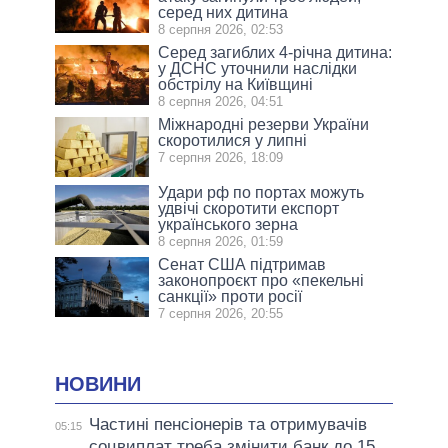
серед них дитина
8 серпня 2026, 02:53
Серед загиблих 4-річна дитина:
у ДСНС уточнили наслідки
обстрілу на Київщині
8 серпня 2026, 04:51
Міжнародні резерви України
скоротилися у липні
7 серпня 2026, 18:09
Удари рф по портах можуть
удвічі скоротити експорт
українського зерна
8 серпня 2026, 01:59
Сенат США підтримав
законопроєкт про «пекельні
санкції» проти росії
7 серпня 2026, 20:55
НОВИНИ
Частині пенсіонерів та отримувачів
05:15
соцвиплат треба змінити банк до 15