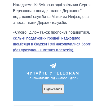
Нагадаємо, Кабмін сьогодні звільнив Сергія
Верланова з посади голови Державної
податкової служби та Максима Нефьодова –
з поста глави Держмитслужби.
«Слово і діло» також пропонує подивитися,
скільки податкових грошей надходило
щомісяця в бюджет і які накопичилися борги
(без урахування митних платежів).
ЧИТАЙТЕ У TELEGRAM
найважливіше від «Слово і діло»
Підписатися