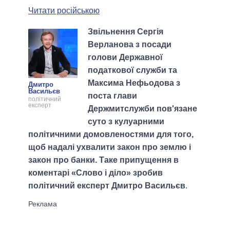
Читати російською
Звільнення Сергія
Верланова з посади
голови Державної
податкової служби та
Максима Нефьодова з
Дмитро
Васильєв
поста глави
політичний
експерт
Держмитслужби пов'язане
суто з кулуарними
політичними домовленостями для того,
щоб надалі ухвалити закон про землю і
закон про банки. Таке припущення в
коментарі «Слово і діло» зробив
політичний експерт Дмитро Васильєв
.