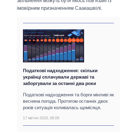
звільнення можуть бути якось пов'язані із
імовірним призначенням Саакашвілі.
Податкові надходження: скільки
українці сплачували державі та
заборгували за останні два роки
Податкові надходження та борги мінливі як
весняна погода. Протягом останніх двох
років ситуація коливалась щомісяця.
17 квітня 2020, 08:08