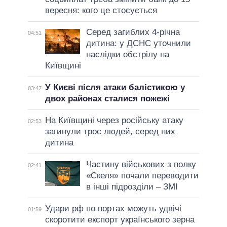
вересня: кого це стосується
Серед загиблих 4-річна
04:51
дитина: у ДСНС уточнили
наслідки обстрілу на
Київщині
У Києві після атаки балістикою у
03:47
двох районах сталися пожежі
На Київщині через російську атаку
02:53
загинули троє людей, серед них
дитина
Частину військових з полку
02:41
«Скеля» почали переводити
в інші підрозділи – ЗМІ
Удари рф по портах можуть удвічі
01:59
скоротити експорт українського зерна