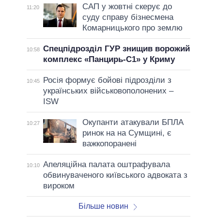
САП у жовтні скерує до
11:20
суду справу бізнесмена
Комарницького про землю
Спецпідрозділ ГУР знищив ворожий
10:58
комплекс «Панцирь-С1» у Криму
Росія формує бойові підрозділи з
10:45
українських військовополонених –
ISW
Окупанти атакували БПЛА
10:27
ринок на на Сумщині, є
важкопоранені
Апеляційна палата оштрафувала
10:10
обвинуваченого київського адвоката з
вироком
Більше новин