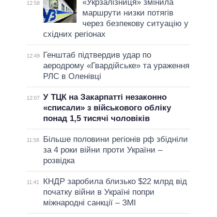
«Укрзалізниця» змінила
12:58
маршрути низки потягів
через безпекову ситуацію у
східних регіонах
Генштаб підтвердив удар по
12:49
аеродрому «Гвардійське» та ураження
РЛС в Оленівці
У ТЦК на Закарпатті незаконно
12:07
«списали» з військового обліку
понад 1,5 тисячі чоловіків
Більше половини регіонів рф збідніли
11:58
за 4 роки війни проти України –
розвідка
КНДР заробила близько $22 млрд від
11:41
початку війни в Україні попри
міжнародні санкції – ЗМІ