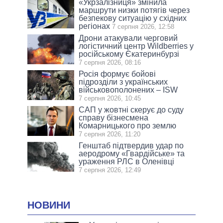
«Укрзалізниця» змінила
маршрути низки потягів через
безпекову ситуацію у східних
регіонах
7 серпня 2026, 12:58
Дрони атакували черговий
логістичний центр Wildberries у
російському Єкатеринбурзі
7 серпня 2026, 08:16
Росія формує бойові
підрозділи з українських
військовополонених – ISW
7 серпня 2026, 10:45
САП у жовтні скерує до суду
справу бізнесмена
Комарницького про землю
7 серпня 2026, 11:20
Генштаб підтвердив удар по
аеродрому «Гвардійське» та
ураження РЛС в Оленівці
7 серпня 2026, 12:49
НОВИНИ