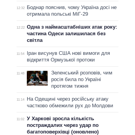
Боднар пояснив, чому Україна досі не
12:32
отримала польські МіГ-29
Одна з наймасштабніших атак року:
12:22
частина Одеси залишилася без
світла
Іран висунув США нові вимоги для
11:54
відкриття Ормузької протоки
Зеленський розповів, чим
11:48
росія била по Україні
протягом тижня
На Одещині через російську атаку
11:14
частково обмежили рух до Молдови
У Харкові зросла кількість
11:02
постраждалих через удар по
багатоповерхівці (оновлено)