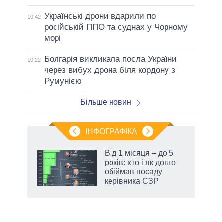
Українські дрони вдарили по
10:42
російській ППО та суднах у Чорному
морі
Болгарія викликала посла України
10:22
через вибух дрона біля кордону з
Румунією
Більше новин
ІНФОГРАФІКА
жет
Від 1 місяця – до 5
років: хто і як довго
ків
обіймав посаду
керівника СЗР