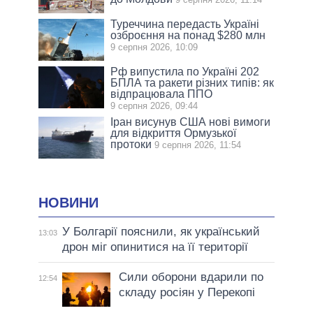
Туреччина передасть Україні
озброєння на понад $280 млн
9 серпня 2026, 10:09
Рф випустила по Україні 202
БПЛА та ракети різних типів: як
відпрацювала ППО
9 серпня 2026, 09:44
Іран висунув США нові вимоги
для відкриття Ормузької
протоки
9 серпня 2026, 11:54
НОВИНИ
У Болгарії пояснили, як український
13:03
дрон міг опинитися на її території
Сили оборони вдарили по
12:54
складу росіян у Перекопі