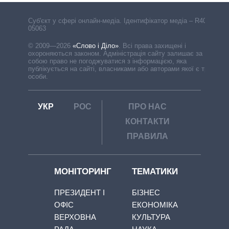
Cуб'єкт у сфері онлайн-медіа. Ідентифікатор медіа – R40-
05063
© 2009—2026
«Слово і Діло»
.
Всі права захищені і
охороняються законом. Адміністрація сайту залишає за
собою право не погоджуватися з інформацією, яка
публікується на сайті, власниками або авторами якої є треті
особи.
УКР
РОС
ПРО НАС
КОНТАКТИ
ПРАВИЛА
МОНІТОРИНГ
ТЕМАТИКИ
ПРЕЗИДЕНТ І
БІЗНЕС
ОФІС
ЕКОНОМІКА
ВЕРХОВНА
КУЛЬТУРА