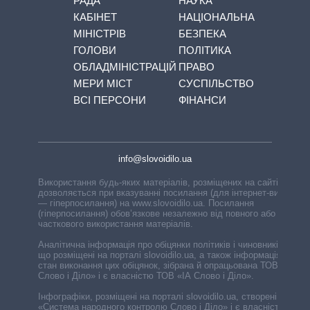
РАДА
НАУКА
КАБІНЕТ
НАЦІОНАЛЬНА
МІНІСТРІВ
БЕЗПЕКА
ГОЛОВИ
ПОЛІТИКА
ОБЛАДМІНІСТРАЦІЙ
ПРАВО
МЕРИ МІСТ
СУСПІЛЬСТВО
ВСІ ПЕРСОНИ
ФІНАНСИ
info@slovoidilo.ua
Використання будь-яких матеріалів, розміщених на сайті,
дозволяється при вказуванні посилання (для інтернет-видань
— гіперпосилання) на www.slovoidilo.ua. Посилання
(гіперпосилання) обов’язкове незалежно від повного або
часткового використання матеріалів.
Аналітична інформація про обіцянки політиків і чиновників,
що розміщені на порталі slovoidilo.ua, а також інформація про
стан виконання цих обіцянок, зібрана й опрацьована ТОВ «ІА
Слово і Діло» і є власністю ТОВ «ІА Слово і Діло».
Інфографіки, розміщені на порталі slovoidilo.ua, створені ГО
«Система народного контролю Слово і Діло» і є власністю