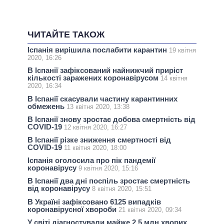
ЧИТАЙТЕ ТАКОЖ
Іспанія вирішила послабити карантин
19 квітня
2020, 16:26
В Іспанії зафіксований найнижчий приріст
кількості заражених коронавірусом
14 квітня
2020, 16:34
В Іспанії скасували частину карантинних
обмежень
13 квітня 2020, 13:38
В Іспанії знову зростає добова смертність від
COVID-19
12 квітня 2020, 16:27
В Іспанії різке зниження смертності від
COVID-19
11 квітня 2020, 18:00
Іспанія оголосила про пік пандемії
коронавірусу
9 квітня 2020, 15:16
В Іспанії два дні поспіль зростає смертність
від коронавірусу
8 квітня 2020, 15:51
В Україні зафіксовано 6125 випадків
коронавірусної хвороби
21 квітня 2020, 09:34
У світі діагностували майже 2,5 млн хворих