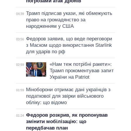
погрозами атак дронів
Трамп підписав укази, які обмежують
04:39
право на громадянство за
народженням у США
Федоров заявив, що веде переговори
03:56
з Маском щодо використання Starlink
для ударів по рф
«Нам теж потрібні ракети»:
02:59
Трамп прокоментував запит
України на Patriot
Міноборони отримає дані українців з
01:59
податкової для звірки військового
обліку: що відомо
Федоров розкрив, як пропонував
01:24
змінити мобілізацію: що
передбачав план