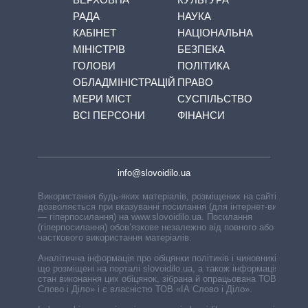
РАДА
НАУКА
КАБІНЕТ
НАЦІОНАЛЬНА
МІНІСТРІВ
БЕЗПЕКА
ГОЛОВИ
ПОЛІТИКА
ОБЛАДМІНІСТРАЦІЙ
ПРАВО
МЕРИ МІСТ
СУСПІЛЬСТВО
ВСІ ПЕРСОНИ
ФІНАНСИ
info@slovoidilo.ua
Використання будь-яких матеріалів, розміщених на сайті,
дозволяється при вказуванні посилання (для інтернет-видань
— гіперпосилання) на www.slovoidilo.ua. Посилання
(гіперпосилання) обов’язкове незалежно від повного або
часткового використання матеріалів.
Аналітична інформація про обіцянки політиків і чиновників,
що розміщені на порталі slovoidilo.ua, а також інформація про
стан виконання цих обіцянок, зібрана й опрацьована ТОВ «ІА
Слово і Діло» і є власністю ТОВ «ІА Слово і Діло».