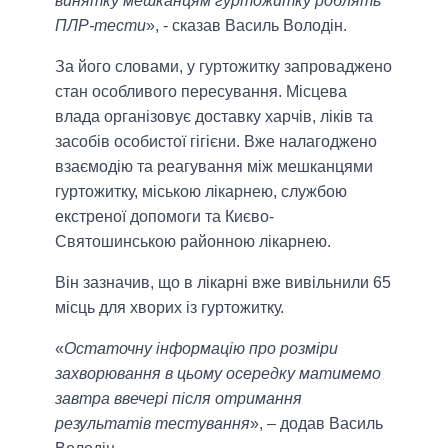
винятку мешканцям гуртожитку роблять
ПЛР-тести
», - сказав Василь Володін.
За його словами, у гуртожитку запроваджено
стан особливого пересування. Місцева
влада організовує доставку харчів, ліків та
засобів особистої гігієни. Вже налагоджено
взаємодію та реагування між мешканцями
гуртожитку, міською лікарнею, службою
екстреної допомоги та Києво-
Святошинською районною лікарнею.
Він зазначив, що в лікарні вже вивільнили 65
місць для хворих із гуртожитку.
«
Остаточну інформацію про розміри
захворювання в цьому осередку матимемо
завтра ввечері після отримання
результатів тестування
», – додав Василь