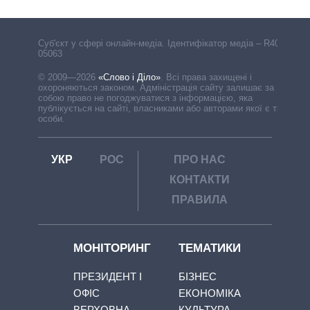
Cуб'єкт у сфері онлайн-медіа. Ідентифікатор медіа – R40-
05063
© 2009—2026
«Слово і Діло»
.
Всі права захищені і
охороняються законом. Адміністрація сайту залишає за
собою право не погоджуватися з інформацією, яка
публікується на сайті, власниками або авторами якої є треті
особи.
УКР
РОС
ПРО НАС
КОНТАКТИ
ПРАВИЛА
МОНІТОРИНГ
ТЕМАТИКИ
ПРЕЗИДЕНТ І
БІЗНЕС
ОФІС
ЕКОНОМІКА
ВЕРХОВНА
КУЛЬТУРА