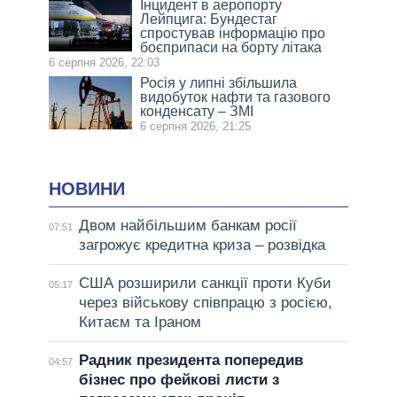
Інцидент в аеропорту
Лейпцига: Бундестаг
спростував інформацію про
боєприпаси на борту літака
6 серпня 2026, 22:03
Росія у липні збільшила
видобуток нафти та газового
конденсату – ЗМІ
6 серпня 2026, 21:25
НОВИНИ
Двом найбільшим банкам росії
07:51
загрожує кредитна криза – розвідка
США розширили санкції проти Куби
05:17
через військову співпрацю з росією,
Китаєм та Іраном
Радник президента попередив
04:57
бізнес про фейкові листи з