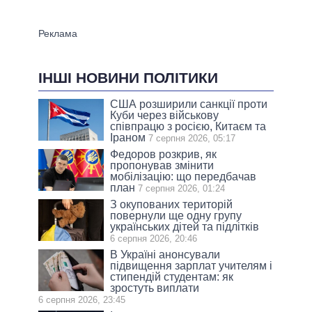
ІНШІ НОВИНИ ПОЛІТИКИ
США розширили санкції проти
Куби через військову
співпрацю з росією, Китаєм та
Іраном
7 серпня 2026, 05:17
Федоров розкрив, як
пропонував змінити
мобілізацію: що передбачав
план
7 серпня 2026, 01:24
З окупованих територій
повернули ще одну групу
українських дітей та підлітків
6 серпня 2026, 20:46
В Україні анонсували
підвищення зарплат учителям і
стипендій студентам: як
зростуть виплати
6 серпня 2026, 23:45