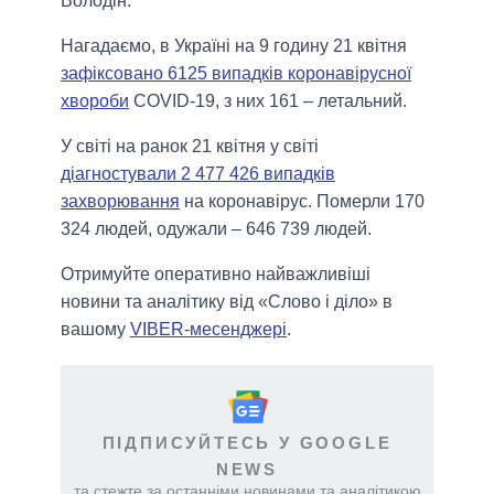
Володін.
Нагадаємо, в Україні на 9 годину 21 квітня
зафіксовано 6125 випадків коронавірусної
хвороби
COVID-19, з них 161 – летальний.
У світі на ранок 21 квітня у світі
діагностували 2 477 426 випадків
захворювання
на коронавірус. Померли 170
324 людей, одужали – 646 739 людей.
Отримуйте оперативно найважливіші
новини та аналітику від «Слово і діло» в
вашому
VIBER-месенджері
.
ПІДПИСУЙТЕСЬ У GOOGLE
NEWS
та стежте за останніми новинами та аналітикою