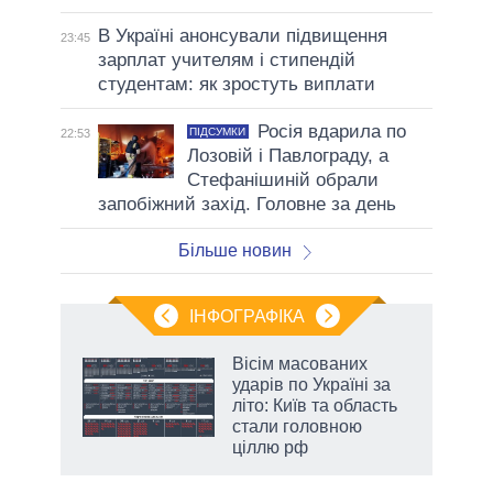
В Україні анонсували підвищення
23:45
зарплат учителям і стипендій
студентам: як зростуть виплати
Росія вдарила по
ПІДСУМКИ
22:53
Лозовій і Павлограду, а
Стефанішиній обрали
запобіжний захід. Головне за день
Більше новин
ІНФОГРАФІКА
жет
Вісім масованих
ударів по Україні за
ків
літо: Київ та область
стали головною
ціллю рф