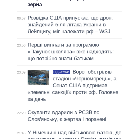
зерна
Розвідка США припускає, що дрон,
00:57
знайдений біля літака України в
Лейпцигу, міг належати рф – WSJ
Перші виплати за програмою
23:56
«Пакунок школяра» вже надходять:
що потрібно знати батькам
Ворог обстріляв
ПІДСУМКИ
23:09
стадіон «Чорноморець», а
Сенат США підтримав
«пекельні санкції» проти рф. Головне
за день
Окупанти вдарили з РСЗВ по
22:29
Слов'янську, є жертва і поранені
У Німеччині над військовою базою, де
21:45