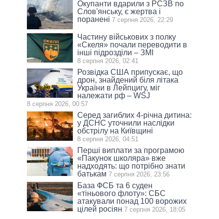
Окупанти вдарили з РСЗВ по
Слов'янську, є жертва і
поранені
7 серпня 2026, 22:29
Частину військових з полку
«Скеля» почали переводити в
інші підрозділи – ЗМІ
8 серпня 2026, 02:41
Розвідка США припускає, що
дрон, знайдений біля літака
України в Лейпцигу, міг
належати рф – WSJ
8 серпня 2026, 00:57
Серед загиблих 4-річна дитина:
у ДСНС уточнили наслідки
обстрілу на Київщині
8 серпня 2026, 04:51
Перші виплати за програмою
«Пакунок школяра» вже
надходять: що потрібно знати
батькам
7 серпня 2026, 23:56
База ФСБ та 6 суден
«тіньового флоту»: СБС
атакували понад 100 ворожих
цілей росіян
7 серпня 2026, 18:05