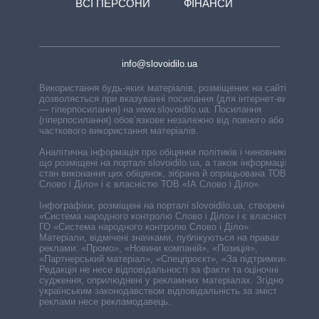
ВСІ ПЕРСОНИ
ФІНАНСИ
info@slovoidilo.ua
Використання будь-яких матеріалів, розміщених на сайті,
дозволяється при вказуванні посилання (для інтернет-видань
— гіперпосилання) на www.slovoidilo.ua. Посилання
(гіперпосилання) обов’язкове незалежно від повного або
часткового використання матеріалів.
Аналітична інформація про обіцянки політиків і чиновників,
що розміщені на порталі slovoidilo.ua, а також інформація про
стан виконання цих обіцянок, зібрана й опрацьована ТОВ «ІА
Слово і Діло» і є власністю ТОВ «ІА Слово і Діло».
Інфографіки, розміщені на порталі slovoidilo.ua, створені ГО
«Система народного контролю Слово і Діло» і є власністю
ГО «Система народного контролю Слово і Діло».
Матеріали, відмічені значками, публікуються на правах
реклами: «Промо», «Новини компаній», «Позиція»,
«Партнерський матеріал», «Спецпроєкт», «За підтримки».
Редакція не несе відповідальності за факти та оціночні
судження, оприлюднені у рекламних матеріалах. Згідно з
українським законодавством відповідальність за зміст
реклами несе рекламодавець.