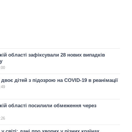
кій області зафіксували 28 нових випадків
у
:00
 двоє дітей з підозрою на COVID-19 в реанімації
:49
кій області посилили обмеження через
:26
у світі: дані про хворих у різних країнах