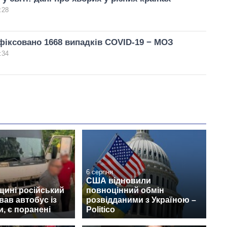
:28
афіксовано 1668 випадків COVID-19 − МОЗ
:34
6 серпня
США відновили
щині російський
повноцінний обмін
вав автобус із
розвідданими з Україною –
, є поранені
Politico