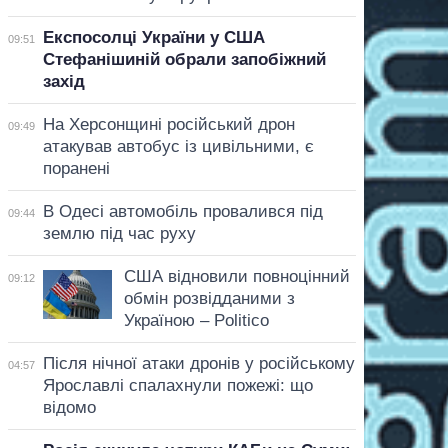
Експосолці України у США
09:51
Стефанішиній обрали запобіжний
захід
На Херсонщині російський дрон
09:49
атакував автобус із цивільними, є
поранені
В Одесі автомобіль провалився під
09:44
землю під час руху
США відновили повноцінний
09:12
обмін розвідданими з
Україною – Politico
Після нічної атаки дронів у російському
04:57
Ярославлі спалахнули пожежі: що
відомо