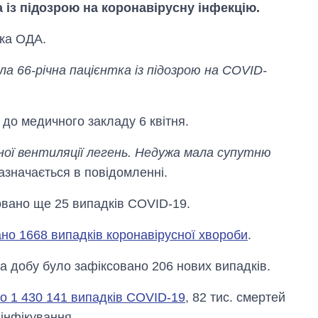
а із підозрою на коронавірусну інфекцію.
ка ОДА.
рла 66-річна пацієнтка із підозрою на COVID-
 до медичного закладу 6 квітня.
ної вентиляції легень. Недужа мала супутню
азначається в повідомленні.
совано ще 25 випадків COVID-19.
Скільки картоплі
ано 1668 випадків коронавірусної хвороби
.
вирощували в
Україні до і під час
За добу було зафіксовано 206 нових випадків.
великої війни
ано 1 430 141 випадків COVID-19
, 82 тис. смертей
 інфікування.