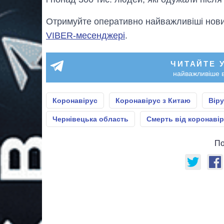
Отримуйте оперативно найважливіші новин
VIBER-месенджері
.
ЧИТАЙТЕ 
найважливіше в
Коронавірус
Коронавірус з Китаю
Віру
Чернівецька область
Смерть від коронаві
По