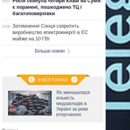
Росія скинула чотири КАБи на Суми:
04:37
є поранені, пошкоджено ТЦ і
багатоповерхівки
Затемнення Сонця скоротить
03:59
виробництво електроенергії в ЄС
майже на 10 ГВт
Більше новин
ІНФОГРАФІКА
Як зменшилася
кількість
медзакладів в
Україні за роки
вторгнення