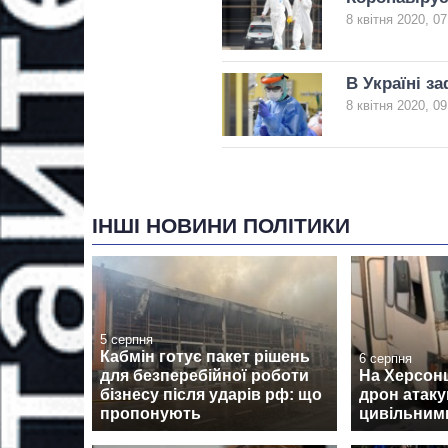
8 квітня 2020, 07
В Україні з
8 квітня 2020, 09
ІНШІ НОВИНИ ПОЛІТИКИ
5 серпня
Кабмін готує пакет рішень
6 серпня
для безперебійної роботи
На Херсон
бізнесу після ударів рф: що
дрон атаку
пропонують
цивільними