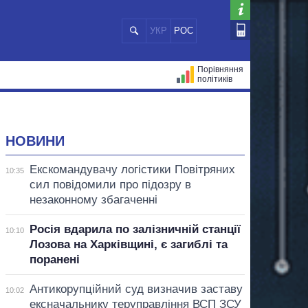
УКР
РОС
Порівняння
політиків
ЦІЙ
МЕРИ МІСТ
ВСІ ПЕРСОНИ
НОВИНИ
Екскомандувачу логістики Повітряних
10:35
сил повідомили про підозру в
незаконному збагаченні
Росія вдарила по залізничній станції
10:10
Лозова на Харківщині, є загиблі та
поранені
Антикорупційний суд визначив заставу
10:02
ексначальнику теруправління ВСП ЗСУ