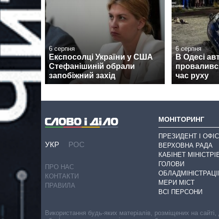
6 серпня
6 серпня
Експосолці України у США
В Одесі ав
Стефанішиній обрали
провалився
запобіжний захід
час руху
МОНІТОРИНГ
ПРЕЗИДЕНТ І ОФІС
УКР
РОС
ВЕРХОВНА РАДА
КАБІНЕТ МІНІСТРІ
ГОЛОВИ
ПРО НАС
ОБЛАДМІНІСТРАЦІ
КОНТАКТИ
МЕРИ МІСТ
ПРАВИЛА
ВСІ ПЕРСОНИ
Використання будь-яких матеріалів, розміщених на сайті,