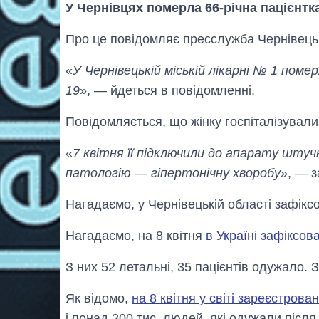
У Чернівцях померла 66-річна пацієнтк
Про це повідомляє пресслужба Чернівець
«
У Чернівецькій міській лікарні № 1 поме
19
», — йдеться в повідомленні.
Повідомляється, що жінку госпіталізували
«
7 квітня її підключили до апарату штуч
патологію — гіпертонічну хворобу
», — з
Нагадаємо, у Чернівецькій області зафік
Нагадаємо, на 8 квітня
в Україні зафіксов
З них 52 летальні, 35 пацієнтів одужало. 
Як відомо,
на 8 квітня у світі зареєстров
і понад 300 тис. людей, які одужали після