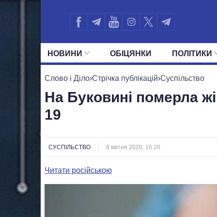
НОВИНИ
ОБIЦЯНКИ
ПОЛIТИКИ
УСІ ПОЛІТИКИ
ПРЕЗИДЕНТ І ОФ
Слово і Діло
›
Стрічка публікацій
›
Суспільство
На Буковині померла жі
19
СУСПІЛЬСТВО
8 квітня 2020, 16:26
Читати російською