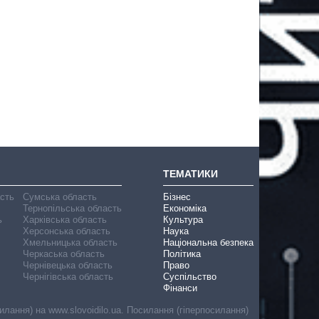
ТЕМАТИКИ
асть
Сумська область
Бізнес
Тернопільська область
Економіка
ь
Харківська область
Культура
Херсонська область
Наука
Хмельницька область
Національна безпека
Черкаська область
Політика
Чернівецька область
Право
Чернігівська область
Суспільство
Фінанси
лання) на www.slovoidilo.ua. Посилання (гіперпосилання)