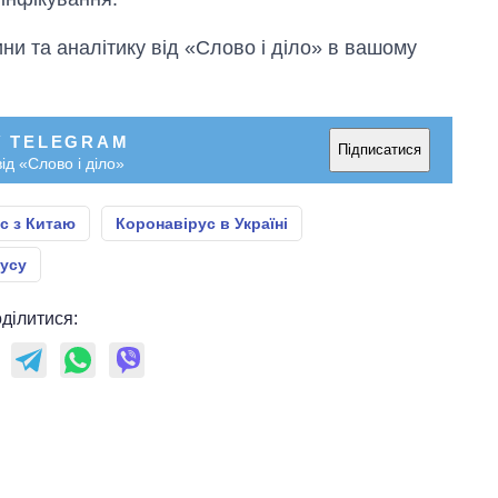
и та аналітику від «Слово і діло» в вашому
У TELEGRAM
Підписатися
ід «Слово і діло»
с з Китаю
Коронавірус в Україні
русу
ділитися: