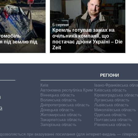
6 серпня
Кремль готував замах на
томобіль
очільника компанії, що
 під землю під
постачає дрони Україні – Die
Zeit
РЕГІОНИ
Київ
Івано-Франківська обл
Автономна республіка Крим
Київська область
Вінницька область
Кіровоградська област
В
Волинська область
Луганська область
Дніпропетровська область
Львівська область
Й
Донецька область
Миколаївська область
Житомирська область
Одеська область
Закарпатська область
Полтавська область
Запорізька область
Рівненська область
 дозволяється при вказуванні посилання (для інтернет-видань — гіперпоси