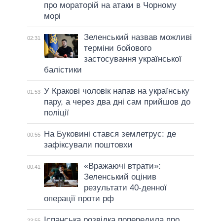
про мораторій на атаки в Чорному
морі
Зеленський назвав можливі
02:31
терміни бойового
застосування української
балістики
У Кракові чоловік напав на українську
01:53
пару, а через два дні сам прийшов до
поліції
На Буковині стався землетрус: де
00:55
зафіксували поштовхи
«Вражаючі втрати»:
00:41
Зеленський оцінив
результати 40-денної
операції проти рф
Іспанська розвідка попередила про
23:55