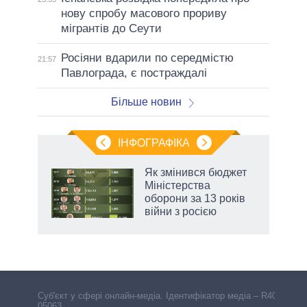
нову спробу масового прориву
мігрантів до Сеути
Росіяни вдарили по середмістю
21:57
Павлограда, є постраждалі
Більше новин
ІНФОГРАФІКА
Як змінився бюджет
 за
Міністерства
асть
оборони за 13 років
війни з росією
Cуб'єкт у сфері онлайн-медіа. Ідентифікатор медіа – R40-
05063