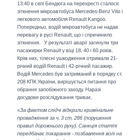
13:40 в селі Бендюга на перехресті сталося
зіткнення мікроавтобуса Mercedes-Benz Vito і
легкового автомобіля Renault Kangoo.
Попередньо, водій мікроавтобуса не надав
перевагу в русі Renault, що і спричинило
зіткнення. У результаті аварії загинули три
пасажирки Renault у віці 18, 40 і 60 років.
Крім них, тілесні ушкодження отримали 21-
річний водій Renault і 42-річний пасажир.
Водій Mercedes був затриманий в порядку ст.
208 КПК України, вирішується питання про
обрання запобіжного заходу. Наразі
досудове розслідування триває.
«
За фактом слідчі відкрили кримінальне
провадження за ч. 3 ст. 286 (порушення
правил дорожнього руху). Санкція статті
передбачає покарання - позбавлення волі на