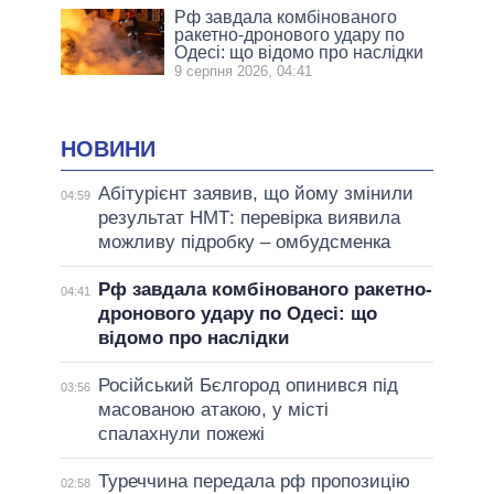
Рф завдала комбінованого
ракетно-дронового удару по
Одесі: що відомо про наслідки
9 серпня 2026, 04:41
НОВИНИ
Абітурієнт заявив, що йому змінили
04:59
результат НМТ: перевірка виявила
можливу підробку – омбудсменка
Рф завдала комбінованого ракетно-
04:41
дронового удару по Одесі: що
відомо про наслідки
Російський Бєлгород опинився під
03:56
масованою атакою, у місті
спалахнули пожежі
Туреччина передала рф пропозицію
02:58