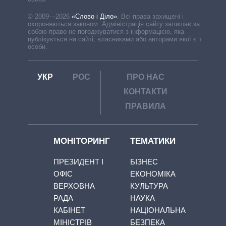
© 2009—2026
«Слово і Діло»
.
Всі права захищені і
охороняються законом. Адміністрація сайту залишає за
собою право не погоджуватися з інформацією, яка
публікується на сайті, власниками або авторами якої є треті
особи.
УКР
РОС
ПРО НАС
КОНТАКТИ
ПРАВИЛА
МОНІТОРИНГ
ТЕМАТИКИ
ПРЕЗИДЕНТ І
БІЗНЕС
ОФІС
ЕКОНОМІКА
ВЕРХОВНА
КУЛЬТУРА
РАДА
НАУКА
КАБІНЕТ
НАЦІОНАЛЬНА
МІНІСТРІВ
БЕЗПЕКА