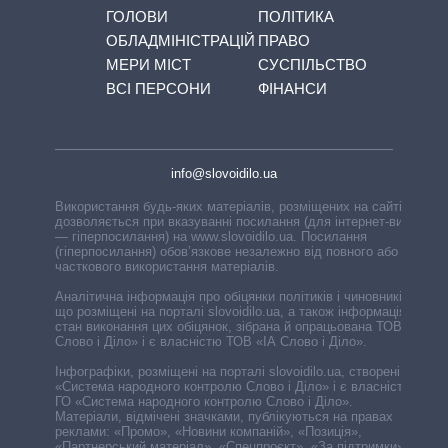
ГОЛОВИ
ПОЛІТИКА
ОБЛАДМІНІСТРАЦІЙ
ПРАВО
МЕРИ МІСТ
СУСПІЛЬСТВО
ВСІ ПЕРСОНИ
ФІНАНСИ
info@slovoidilo.ua
Використання будь-яких матеріалів, розміщених на сайті,
дозволяється при вказуванні посилання (для інтернет-видань
— гіперпосилання) на www.slovoidilo.ua. Посилання
(гіперпосилання) обов’язкове незалежно від повного або
часткового використання матеріалів.
Аналітична інформація про обіцянки політиків і чиновників,
що розміщені на порталі slovoidilo.ua, а також інформація про
стан виконання цих обіцянок, зібрана й опрацьована ТОВ «ІА
Слово і Діло» і є власністю ТОВ «ІА Слово і Діло».
Інфографіки, розміщені на порталі slovoidilo.ua, створені ГО
«Система народного контролю Слово і Діло» і є власністю
ГО «Система народного контролю Слово і Діло».
Матеріали, відмічені значками, публікуються на правах
реклами: «Промо», «Новини компаній», «Позиція»,
«Партнерський матеріал», «Спецпроєкт», «За підтримки».