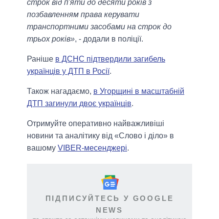
строк від п'яти до десяти років з
позбавленням права керувати
транспортними засобами на строк до
трьох років»
, - додали в поліції.
Раніше
в ДСНС підтвердили загибель
українців у ДТП в Росії
.
Також нагадаємо,
в Угорщині в масштабній
ДТП загинули двоє українців
.
Отримуйте оперативно найважливіші
новини та аналітику від «Слово і діло» в
вашому
VIBER-месенджері
.
ПІДПИСУЙТЕСЬ У GOOGLE
NEWS