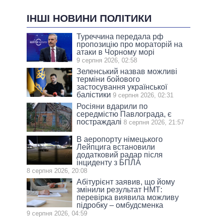
ІНШІ НОВИНИ ПОЛІТИКИ
Туреччина передала рф
пропозицію про мораторій на
атаки в Чорному морі
9 серпня 2026, 02:58
Зеленський назвав можливі
терміни бойового
застосування української
балістики
9 серпня 2026, 02:31
Росіяни вдарили по
середмістю Павлограда, є
постраждалі
8 серпня 2026, 21:57
В аеропорту німецького
Лейпцига встановили
додатковий радар після
інциденту з БПЛА
8 серпня 2026, 20:08
Абітурієнт заявив, що йому
змінили результат НМТ:
перевірка виявила можливу
підробку – омбудсменка
9 серпня 2026, 04:59