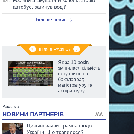
Росіяни атакували Нікополь: згорів
16:16
автобус, загинув водій
Більше новин
ІНФОГРАФІКА
Як за 10 років
змінилася кількість
вступників на
бакалаврат,
магістратуру та
аспірантуру