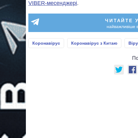
VIBER-месенджері
.
ЧИТАЙТЕ 
найважливіше в
Коронавірус
Коронавірус з Китаю
Віру
По