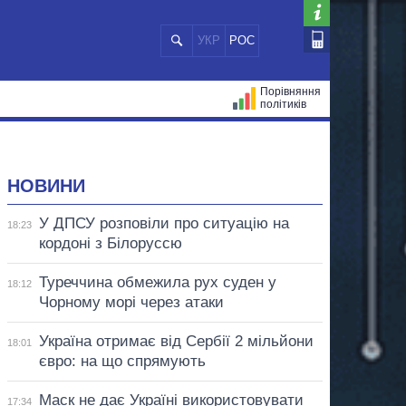
УКР
РОС
Порівняння
політиків
ЦІЙ
МЕРИ МІСТ
ВСІ ПЕРСОНИ
НОВИНИ
У ДПСУ розповіли про ситуацію на
18:23
кордоні з Білоруссю
Туреччина обмежила рух суден у
18:12
Чорному морі через атаки
Україна отримає від Сербії 2 мільйони
18:01
євро: на що спрямують
Маск не дає Україні використовувати
17:34