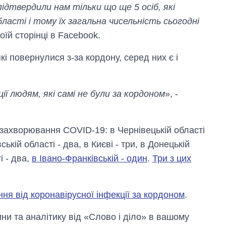
дтвердили нам тільки що ще 5 осіб, які
бласті і тому їх загальна чисельність сьогодні
воїй сторінці в Facebook.
кі повернулися з-за кордону, серед них є і
ії людям, які самі не були за кордоном
», -
Дефіцит пам’яті:
як зріс попит на
чипи за останні
 захворювання COVID-19: в Чернівецькій області
роки і що
прогнозують на
ській області - два, в Києві - три, в Донецькій
2027-й
і - два,
в Івано-Франківській - один
.
Три з цих
ння від коронавірусної інфекції за кордоном
.
и та аналітику від «Слово і діло» в вашому