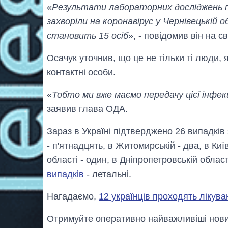
«
Результати лабораторних досліджень пі
захворіли на коронавірус у Чернівецькій о
становить 15 осіб
», - повідомив він на с
Осачук уточнив, що це не тільки ті люди, я
контактні особи.
«
Тобто ми вже маємо передачу цієї інфекц
заявив глава ОДА.
Зараз в Україні підтверджено 26 випадків
- п'ятнадцять, в Житомирській - два, в Київ
області - один, в Дніпропетровській област
випадків
- летальні.
Нагадаємо,
12 українців проходять лікува
Отримуйте оперативно найважливіші новин