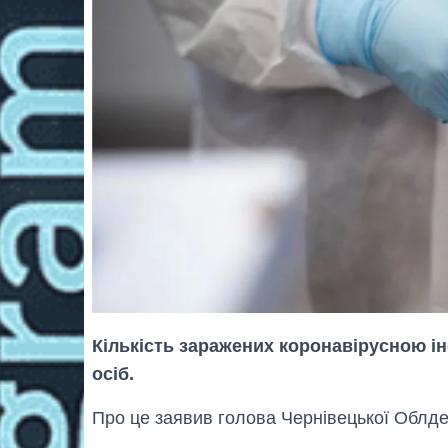
Кількість заражених коронавірусною ін
осіб.
Про це заявив голова Чернівецької Облдер