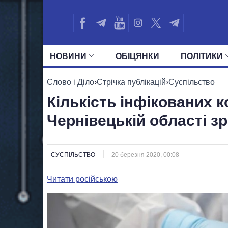
НОВИНИ
ОБIЦЯНКИ
ПОЛIТИКИ
УСІ ПОЛІТИКИ
ПРЕЗИДЕНТ І ОФ
Слово і Діло
›
Стрічка публікацій
›
Суспільство
Кількість інфікованих 
Чернівецькій області з
СУСПІЛЬСТВО
20 березня 2020, 00:08
Читати російською