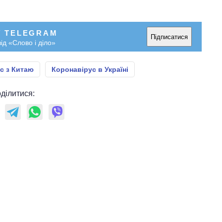
У TELEGRAM
Підписатися
ід «Слово і діло»
с з Китаю
Коронавірус в Україні
ділитися: