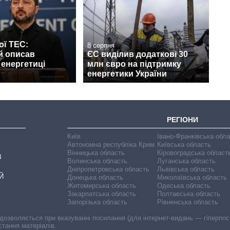
ої ТЕС:
8 серпня
й описав
ЄС виділив додаткові 30
 енергетиці
млн євро на підтримку
енергетики України
РЕГІОНИ
Київ
Івано-Франківська обл
Автономна республіка Крим
Київська область
Вінницька область
Кіровоградська област
В
Волинська область
Луганська область
Дніпропетровська область
Львівська область
Й
Донецька область
Миколаївська область
Житомирська область
Одеська область
Закарпатська область
Полтавська область
Запорізька область
Рівненська область
 дозволяється при вказуванні посилання (для інтернет-видань — гіперпоси
стання матеріалів.