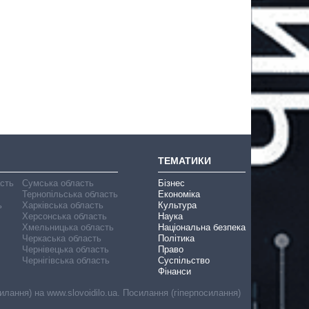
ТЕМАТИКИ
асть
Сумська область
Бізнес
Тернопільська область
Економіка
ь
Харківська область
Культура
Херсонська область
Наука
Хмельницька область
Національна безпека
Черкаська область
Політика
Чернівецька область
Право
Чернігівська область
Суспільство
Фінанси
лання) на www.slovoidilo.ua. Посилання (гіперпосилання)