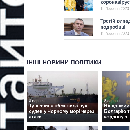
коронавірус
19 березня 2020,
Третій випа
подробиці
19 березня 2020,
ІНШІ НОВИНИ ПОЛІТИКИ
8 серпня
8 серпня
Туреччина обмежила рух
Невідомий 
суден у Чорному морі через
Болгарію т
атаки
кордону з