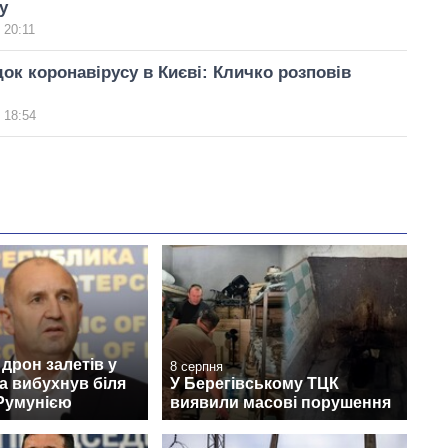
у
 20:11
док коронавірусу в Києві: Кличко розповів
 18:54
дрон залетів у
8 серпня
а вибухнув біля
У Берегівському ТЦК
 Румунією
виявили масові порушення