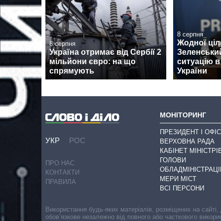
8 серпня
Жодної ціл
8 серпня
Україна отримає від Сербії 2
Зеленськи
мільйони євро: на що
ситуацію в
спрямують
України
МОНІТОРИНГ
ПРЕЗИДЕНТ І ОФІС
УКР
РОС
ВЕРХОВНА РАДА
КАБІНЕТ МІНІСТРІ
ГОЛОВИ
ПРО НАС
ОБЛАДМІНІСТРАЦІ
КОНТАКТИ
МЕРИ МІСТ
ПРАВИЛА
ВСІ ПЕРСОНИ
Використання будь-яких матеріалів, розміщених на сайті,
обов’язкове незалежно від повного або часткового викори