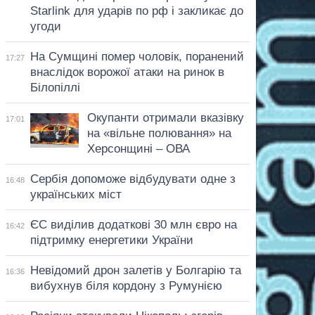
Starlink для ударів по рф і закликає до
угоди
На Сумщині помер чоловік, поранений
17:27
внаслідок ворожої атаки на ринок в
Білопіллі
Окупанти отримали вказівку
17:01
на «вільне полювання» на
Херсонщині – ОВА
Сербія допоможе відбудувати одне з
16:48
українських міст
ЄС виділив додаткові 30 млн євро на
16:42
підтримку енергетики України
Невідомий дрон залетів у Болгарію та
16:36
вибухнув біля кордону з Румунією