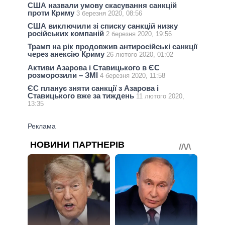
США назвали умову скасування санкцій
проти Криму
3 березня 2020, 08:56
США виключили зі списку санкцій низку
російських компаній
2 березня 2020, 19:56
Трамп на рік продовжив антиросійські санкції
через анексію Криму
26 лютого 2020, 01:02
Активи Азарова і Ставицького в ЄС
розморозили – ЗМІ
4 березня 2020, 11:58
ЄС планує зняти санкції з Азарова і
Ставицького вже за тиждень
11 лютого 2020,
13:35