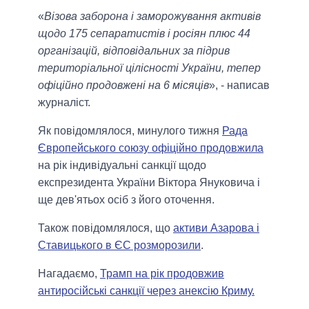
«
Візова заборона і заморожування активів
щодо 175 сепаратистів і росіян плюс 44
організацій, відповідальних за підрив
територіальної цілісності України, тепер
офіційно продовжені на 6 місяців
», - написав
журналіст.
Як повідомлялося, минулого тижня
Рада
Європейського союзу офіційно продовжила
на рік індивідуальні санкції щодо
експрезидента України Віктора Януковича і
ще дев'ятьох осіб з його оточення.
Також повідомлялося, що
активи Азарова і
Ставицького в ЄС розморозили
.
Нагадаємо,
Трамп на рік продовжив
антиросійські санкції через анексію Криму.