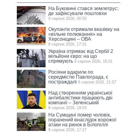
На Буковині стався землетрус:
де зафіксували поштовхи
9 серпня 2026, 00:55
Окупанти отримали вказівку на
«вільне полювання» на
Херсонщині – ОВА
8 серпня 2026, 17:01
Україна отримає від Сербії 2
мільйони євро: на що
спрямують
8 серпня 2026, 18:01
Росіяни вдарили по
середмістю Павлограда, є
постраждалі
8 серпня 2026, 21:57
Над створенням української
антибалістики працюють дві
компанії – Зеленський
8 серпня 2026, 19:03
На Сумщині помер чоловік,
поранений внаслідок ворожої
атаки на ринок в Білопіллі
8 серпня 2026, 17:27