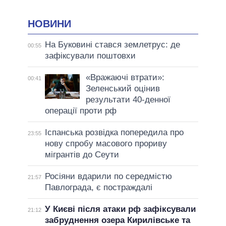
НОВИНИ
На Буковині стався землетрус: де
00:55
зафіксували поштовхи
«Вражаючі втрати»:
00:41
Зеленський оцінив
результати 40-денної
операції проти рф
Іспанська розвідка попередила про
23:55
нову спробу масового прориву
мігрантів до Сеути
Росіяни вдарили по середмістю
21:57
Павлограда, є постраждалі
У Києві після атаки рф зафіксували
21:12
забруднення озера Кирилівське та