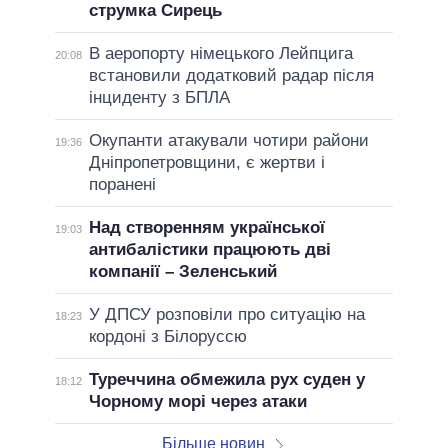
струмка Сирець
В аеропорту німецького Лейпцига
20:08
встановили додатковий радар після
інциденту з БПЛА
Окупанти атакували чотири райони
19:36
Дніпропетровщини, є жертви і
поранені
Над створенням української
19:03
антибалістики працюють дві
компанії – Зеленський
У ДПСУ розповіли про ситуацію на
18:23
кордоні з Білоруссю
Туреччина обмежила рух суден у
18:12
Чорному морі через атаки
Більше новин