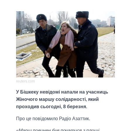
reuters.com
У Бішкеку невідомі напали на учасниць
Жіночого маршу солідарності, який
проходив сьогодні, 8 березня.
Про це повідомило Радіо Азаттик.
«Марш повинен був початися з площі