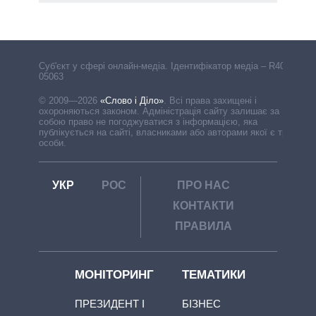
Cуб'єкт у сфері онлайн-медіа. Ідентифікатор медіа – R40-
05063
© 2009—2026
«Слово і Діло»
.
Всі права захищені і
охороняються законом. Адміністрація сайту залишає за
собою право не погоджуватися з інформацією, яка
публікується на сайті, власниками або авторами якої є треті
особи.
УКР
РОС
ПРО НАС
КОНТАКТИ
ПРАВИЛА
МОНІТОРИНГ
ТЕМАТИКИ
ПРЕЗИДЕНТ І
БІЗНЕС