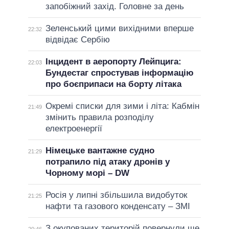
запобіжний захід. Головне за день
Зеленський цими вихідними вперше
22:32
відвідає Сербію
Інцидент в аеропорту Лейпцига:
22:03
Бундестаг спростував інформацію
про боєприпаси на борту літака
Окремі списки для зими і літа: Кабмін
21:49
змінить правила розподілу
електроенергії
Німецьке вантажне судно
21:29
потрапило під атаку дронів у
Чорному морі – DW
Росія у липні збільшила видобуток
21:25
нафти та газового конденсату – ЗМІ
З окупованих територій повернули ще