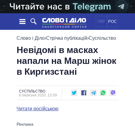
УКР
РОС
НОВИНИ
Слово і Діло
›
Стрічка публікацій
›
Суспільство
Невідомі в масках
ОБIЦЯНКИ
СТРІЧКА
ПОЛІТИКА
напали на Марш жінок
ПОДІЇ
ЕКОНОМІКА
ПОЛIТИКИ
в Киргизстані
СТАТТІ
СУСПІЛЬСТВО
ІНФОГРАФІКА
ДУМКИ
СВІТ
УСІ ПОЛІТИКИ
ОГЛЯДИ
ПРЕЗИДЕНТ І ОФІС
ВІДЕО
СУСПІЛЬСТВО
ДАЙДЖЕСТИ
8 березня 2020, 15:59
ВЕРХОВНА РАДА
ПІДТРИМАТИ
КАБІНЕТ МІНІСТРІВ
Читати російською
ГОЛОВИ ОБЛАДМІНІСТРАЦІЙ
ПОРІВНЯННЯ ПОЛІТИКІВ
МЕРИ МІСТ
ВСІ ПЕРСОНИ