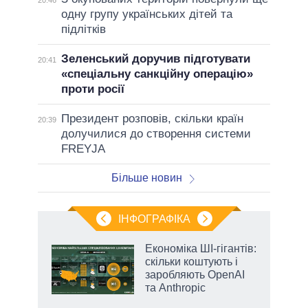
20:46
одну групу українських дітей та
підлітків
Зеленський доручив підготувати
20:41
«спеціальну санкційну операцію»
проти росії
Президент розповів, скільки країн
20:39
долучилися до створення системи
FREYJA
Більше новин
ІНФОГРАФІКА
Економіка ШІ-гігантів:
раїні
скільки коштують і
ої
заробляють OpenAI
та Anthropic