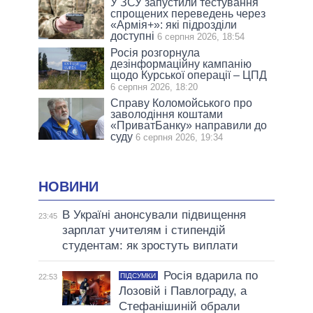
У ЗСУ запустили тестування
спрощених переведень через
«Армія+»: які підрозділи
доступні
6 серпня 2026, 18:54
Росія розгорнула
дезінформаційну кампанію
щодо Курської операції – ЦПД
6 серпня 2026, 18:20
Справу Коломойського про
заволодіння коштами
«ПриватБанку» направили до
суду
6 серпня 2026, 19:34
НОВИНИ
В Україні анонсували підвищення
23:45
зарплат учителям і стипендій
студентам: як зростуть виплати
Росія вдарила по
ПІДСУМКИ
22:53
Лозовій і Павлограду, а
Стефанішиній обрали