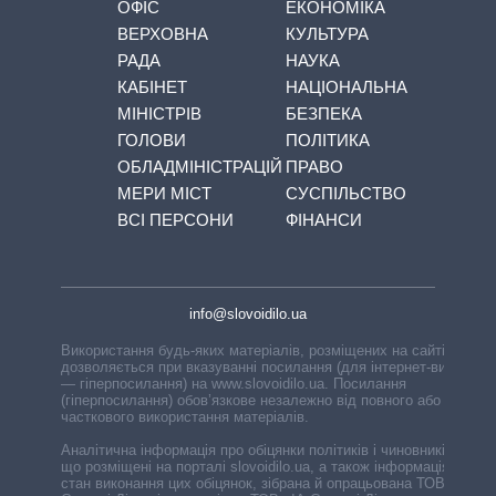
ОФІС
ЕКОНОМІКА
ВЕРХОВНА
КУЛЬТУРА
РАДА
НАУКА
КАБІНЕТ
НАЦІОНАЛЬНА
МІНІСТРІВ
БЕЗПЕКА
ГОЛОВИ
ПОЛІТИКА
ОБЛАДМІНІСТРАЦІЙ
ПРАВО
МЕРИ МІСТ
СУСПІЛЬСТВО
ВСІ ПЕРСОНИ
ФІНАНСИ
info@slovoidilo.ua
Використання будь-яких матеріалів, розміщених на сайті,
дозволяється при вказуванні посилання (для інтернет-видань
— гіперпосилання) на www.slovoidilo.ua. Посилання
(гіперпосилання) обов’язкове незалежно від повного або
часткового використання матеріалів.
Аналітична інформація про обіцянки політиків і чиновників,
що розміщені на порталі slovoidilo.ua, а також інформація про
стан виконання цих обіцянок, зібрана й опрацьована ТОВ «ІА