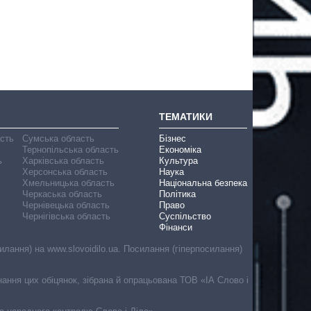
ТЕМАТИКИ
асть
Сумська область
Бізнес
Тернопільська область
Економіка
ь
Харківська область
Культура
Херсонська область
Наука
Хмельницька область
Національна безпека
Черкаська область
Політика
Чернівецька область
Право
Чернігівська область
Суспільство
Фінанси
лання) на www.slovoidilo.ua. Посилання (гіперпосилання)
онання цих обіцянок, зібрана й опрацьована ТОВ «ІА Слово і