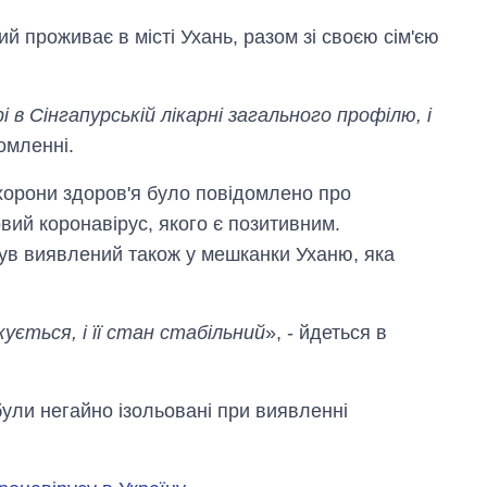
й проживає в місті Ухань, разом зі своєю сім'єю
 в Сінгапурській лікарні загального профілю, і
домленні.
хорони здоров'я було повідомлено про
овий коронавірус, якого є позитивним.
ув виявлений також у мешканки Уханю, яка
ється, і її стан стабільний
», - йдеться в
Скільки картоплі
були негайно ізольовані при виявленні
вирощували в
Україні до і під час
великої війни