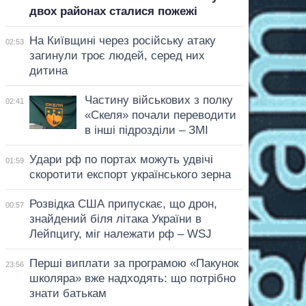
двох районах сталися пожежі
На Київщині через російську атаку
02:53
загинули троє людей, серед них
дитина
Частину військових з полку
02:41
«Скеля» почали переводити
в інші підрозділи – ЗМІ
Удари рф по портах можуть удвічі
01:59
скоротити експорт українського зерна
Розвідка США припускає, що дрон,
00:57
знайдений біля літака України в
Лейпцигу, міг належати рф – WSJ
Перші виплати за програмою «Пакунок
23:56
школяра» вже надходять: що потрібно
знати батькам