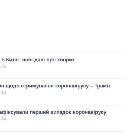
в Китаї: нові дані про хворих
7:46
н щодо стримування коронавірусу – Трамп
3:18
зафіксували перший випадок коронавірусу
9:14