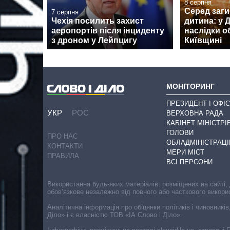
8 серпня
Серед заги
7 серпня
Чехія посилить захист
дитина: у
аеропортів після інциденту
наслідки о
з дроном у Лейпцигу
Київщині
МОНІТОРИНГ
ПРЕЗИДЕНТ І ОФІС
УКР
РОС
ВЕРХОВНА РАДА
КАБІНЕТ МІНІСТРІ
ГОЛОВИ
ПРО НАС
ОБЛАДМІНІСТРАЦІ
КОНТАКТИ
МЕРИ МІСТ
ПРАВИЛА
ВСІ ПЕРСОНИ
Використання будь-яких матеріалів, розміщених на сайті,
обов’язкове незалежно від повного або часткового викори
Аналітична інформація про обіцянки політиків і чиновників
Діло» і є власністю ТОВ «ІА Слово і Діло».