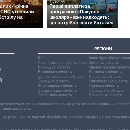
7 серпня
блих 4-річна
Перші виплати за
 ДСНС уточнили
програмою «Пакунок
бстрілу на
школяра» вже надходять:
що потрібно знати батькам
РЕГІОНИ
Київ
Івано-Франківська обл
Автономна республіка Крим
Київська область
Вінницька область
Кіровоградська област
В
Волинська область
Луганська область
Дніпропетровська область
Львівська область
Й
Донецька область
Миколаївська область
Житомирська область
Одеська область
Закарпатська область
Полтавська область
Запорізька область
Рівненська область
 дозволяється при вказуванні посилання (для інтернет-видань — гіперпоси
стання матеріалів.
, що розміщені на порталі slovoidilo.ua, а також інформація про стан вик