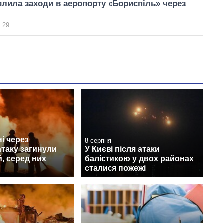
илила заходи в аеропорту «Бориспіль» через
5:29
і через
8 серпня
атаку загинули
У Києві після атаки
, серед них
балістикою у двох районах
сталися пожежі