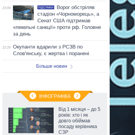
Ворог обстріляв
ПІДСУМКИ
23:09
стадіон «Чорноморець», а
Сенат США підтримав
«пекельні санкції» проти рф. Головне
за день
Окупанти вдарили з РСЗВ по
22:29
Слов'янську, є жертва і поранені
Більше новин
ІНФОГРАФІКА
Від 1 місяця – до 5
років: хто і як
довго обіймав
посаду керівника
СЗР