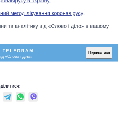
онавірусу в Україну.
шний метод лікування коронавірусу
.
и та аналітику від «Слово і діло» в вашому
У TELEGRAM
Підписатися
ід «Слово і діло»
ділитися: