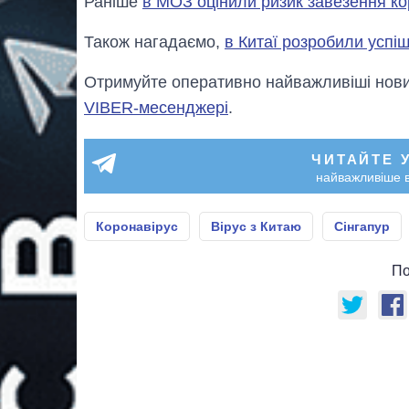
Раніше
в МОЗ оцінили ризик завезення кор
Також нагадаємо,
в Китаї розробили успі
Отримуйте оперативно найважливіші новин
VIBER-месенджері
.
ЧИТАЙТЕ 
найважливіше в
Коронавірус
Вірус з Китаю
Сінгапур
По