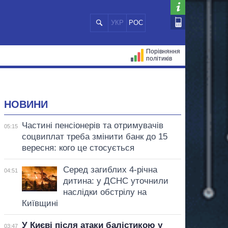
УКР
РОС
Порівняння
політиків
ЦІЙ
МЕРИ МІСТ
ВСІ ПЕРСОНИ
НОВИНИ
Частині пенсіонерів та отримувачів
05:15
соцвиплат треба змінити банк до 15
вересня: кого це стосується
Серед загиблих 4-річна
04:51
дитина: у ДСНС уточнили
наслідки обстрілу на
Київщині
У Києві після атаки балістикою у
03:47