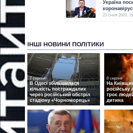
Україна пос
коронавірус
23 січня 2020, 1
ІНШІ НОВИНИ ПОЛІТИКИ
7 серпня
8 серпня
В Одесі збільшилася
На Київщин
кількість постраждалих
російську 
через російський обстріл
троє людей
стадіону «Чорноморець»
дитина