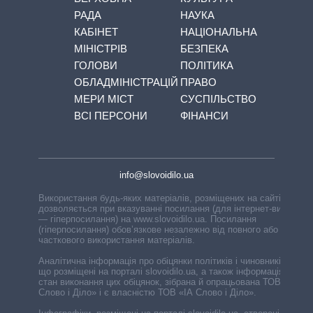
РАДА
НАУКА
КАБІНЕТ
НАЦІОНАЛЬНА
МІНІСТРІВ
БЕЗПЕКА
ГОЛОВИ
ПОЛІТИКА
ОБЛАДМІНІСТРАЦІЙ
ПРАВО
МЕРИ МІСТ
СУСПІЛЬСТВО
ВСІ ПЕРСОНИ
ФІНАНСИ
info@slovoidilo.ua
Використання будь-яких матеріалів, розміщених на сайті,
дозволяється при вказуванні посилання (для інтернет-видань
— гіперпосилання) на www.slovoidilo.ua. Посилання
(гіперпосилання) обов’язкове незалежно від повного або
часткового використання матеріалів.
Аналітична інформація про обіцянки політиків і чиновників,
що розміщені на порталі slovoidilo.ua, а також інформація про
стан виконання цих обіцянок, зібрана й опрацьована ТОВ «ІА
Слово і Діло» і є власністю ТОВ «ІА Слово і Діло».