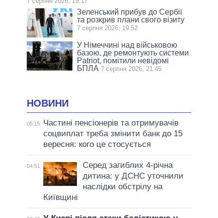
7 серпня 2026, 19:17
Зеленський прибув до Сербії
та розкрив плани свого візиту
7 серпня 2026, 19:52
У Німеччині над військовою
базою, де ремонтують системи
Patriot, помітили невідомі
БПЛА
7 серпня 2026, 21:45
НОВИНИ
Частині пенсіонерів та отримувачів
05:15
соцвиплат треба змінити банк до 15
вересня: кого це стосується
Серед загиблих 4-річна
04:51
дитина: у ДСНС уточнили
наслідки обстрілу на
Київщині