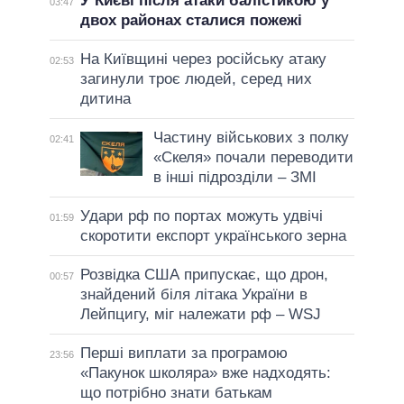
У Києві після атаки балістикою у
03:47
двох районах сталися пожежі
На Київщині через російську атаку
02:53
загинули троє людей, серед них
дитина
Частину військових з полку
02:41
«Скеля» почали переводити
в інші підрозділи – ЗМІ
Удари рф по портах можуть удвічі
01:59
скоротити експорт українського зерна
Розвідка США припускає, що дрон,
00:57
знайдений біля літака України в
Лейпцигу, міг належати рф – WSJ
Перші виплати за програмою
23:56
«Пакунок школяра» вже надходять:
що потрібно знати батькам