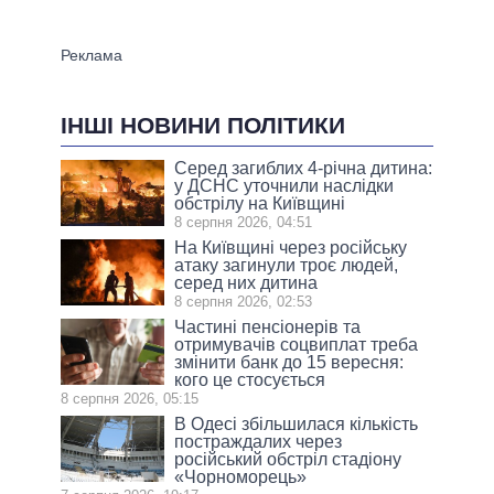
ІНШІ НОВИНИ ПОЛІТИКИ
Серед загиблих 4-річна дитина:
у ДСНС уточнили наслідки
обстрілу на Київщині
8 серпня 2026, 04:51
На Київщині через російську
атаку загинули троє людей,
серед них дитина
8 серпня 2026, 02:53
Частині пенсіонерів та
отримувачів соцвиплат треба
змінити банк до 15 вересня:
кого це стосується
8 серпня 2026, 05:15
В Одесі збільшилася кількість
постраждалих через
російський обстріл стадіону
«Чорноморець»