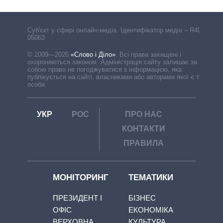
Cуб'єкт у сфері онлайн-медіа. Ідентифікатор медіа – R40-
05063
© 2009—2026
«Слово і Діло»
.
Всі права захищені і
охороняються законом. Адміністрація сайту залишає за
собою право не погоджуватися з інформацією, яка
публікується на сайті, власниками або авторами якої є треті
особи.
УКР
РОС
ПРО НАС
КОНТАКТИ
ПРАВИЛА
МОНІТОРИНГ
ТЕМАТИКИ
ПРЕЗИДЕНТ І
БІЗНЕС
ОФІС
ЕКОНОМІКА
ВЕРХОВНА
КУЛЬТУРА