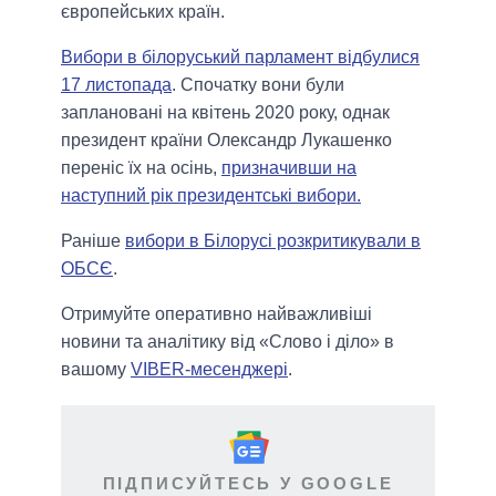
європейських країн.
Вибори в білоруський парламент відбулися
17 листопада
. Спочатку вони були
заплановані на квітень 2020 року, однак
президент країни Олександр Лукашенко
переніс їх на осінь,
призначивши на
наступний рік президентські вибори.
Раніше
вибори в Білорусі розкритикували в
ОБСЄ
.
Отримуйте оперативно найважливіші
новини та аналітику від «Слово і діло» в
вашому
VIBER-месенджері
.
ПІДПИСУЙТЕСЬ У GOOGLE