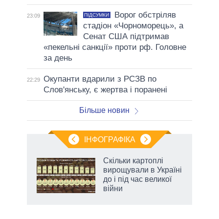
Ворог обстріляв
ПІДСУМКИ
23:09
стадіон «Чорноморець», а
Сенат США підтримав
«пекельні санкції» проти рф. Головне
за день
Окупанти вдарили з РСЗВ по
22:29
Слов'янську, є жертва і поранені
Більше новин
ІНФОГРАФІКА
жет
Скільки картоплі
вирощували в Україні
ків
до і під час великої
війни