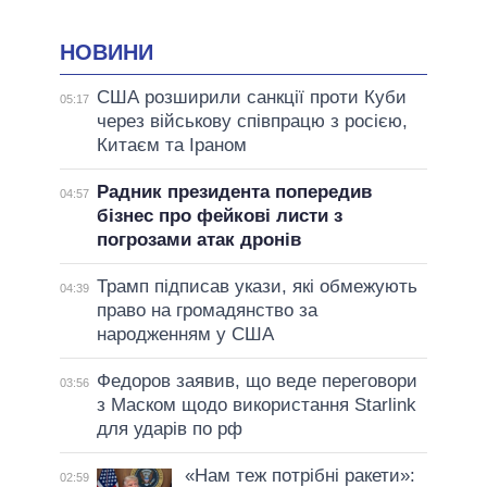
НОВИНИ
США розширили санкції проти Куби
05:17
через військову співпрацю з росією,
Китаєм та Іраном
Радник президента попередив
04:57
бізнес про фейкові листи з
погрозами атак дронів
Трамп підписав укази, які обмежують
04:39
право на громадянство за
народженням у США
Федоров заявив, що веде переговори
03:56
з Маском щодо використання Starlink
для ударів по рф
«Нам теж потрібні ракети»:
02:59