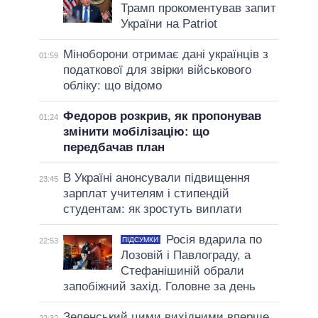
Трамп прокоментував запит
України на Patriot
Міноборони отримає дані українців з
01:59
податкової для звірки військового
обліку: що відомо
Федоров розкрив, як пропонував
01:24
змінити мобілізацію: що
передбачав план
В Україні анонсували підвищення
23:45
зарплат учителям і стипендій
студентам: як зростуть виплати
Росія вдарила по
ПІДСУМКИ
22:53
Лозовій і Павлограду, а
Стефанішиній обрали
запобіжний захід. Головне за день
Зеленський цими вихідними вперше
22:32