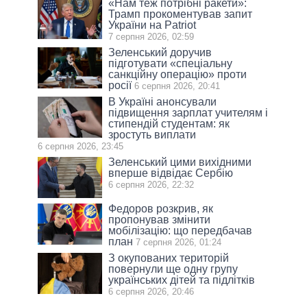
«Нам теж потрібні ракети»:
Трамп прокоментував запит
України на Patriot
7 серпня 2026, 02:59
Зеленський доручив
підготувати «спеціальну
санкційну операцію» проти
росії
6 серпня 2026, 20:41
В Україні анонсували
підвищення зарплат учителям і
стипендій студентам: як
зростуть виплати
6 серпня 2026, 23:45
Зеленський цими вихідними
вперше відвідає Сербію
6 серпня 2026, 22:32
Федоров розкрив, як
пропонував змінити
мобілізацію: що передбачав
план
7 серпня 2026, 01:24
З окупованих територій
повернули ще одну групу
українських дітей та підлітків
6 серпня 2026, 20:46