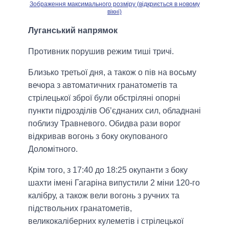
Зображення максимального розміру (відкриється в новому
вікні)
Луганський напрямок
Противник порушив режим тиші тричі.
Близько третьої дня, а також о пів на восьму
вечора з автоматичних гранатометів та
стрілецької зброї були обстріляні опорні
пункти підрозділів Об’єднаних сил, обладнані
поблизу Травневого. Обидва рази ворог
відкривав вогонь з боку окупованого
Доломітного.
Крім того, з 17:40 до 18:25 окупанти з боку
шахти імені Гагаріна випустили 2 міни 120-го
калібру, а також вели вогонь з ручних та
підствольних гранатометів,
великокаліберних кулеметів і стрілецької