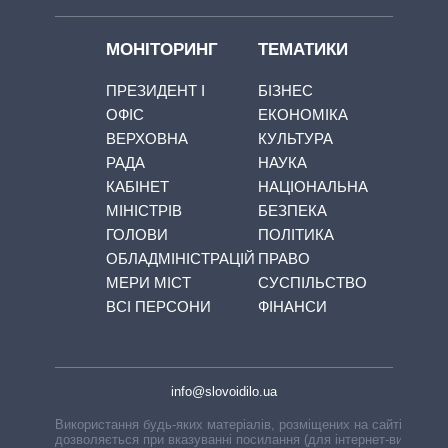
МОНІТОРИНГ
ТЕМАТИКИ
ПРЕЗИДЕНТ І
БІЗНЕС
ОФІС
ЕКОНОМІКА
ВЕРХОВНА
КУЛЬТУРА
РАДА
НАУКА
КАБІНЕТ
НАЦІОНАЛЬНА
МІНІСТРІВ
БЕЗПЕКА
ГОЛОВИ
ПОЛІТИКА
ОБЛАДМІНІСТРАЦІЙ
ПРАВО
МЕРИ МІСТ
СУСПІЛЬСТВО
ВСІ ПЕРСОНИ
ФІНАНСИ
info@slovoidilo.ua
Використання будь-яких матеріалів, розміщених на сайті,
дозволяється при вказуванні посилання (для інтернет-видань