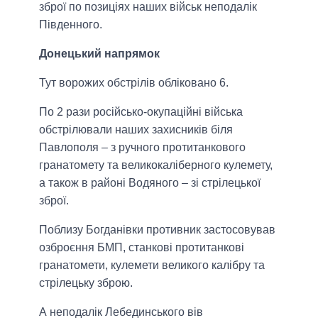
зброї по позиціях наших військ неподалік
Південного.
Донецький напрямок
Тут ворожих обстрілів обліковано 6.
По 2 рази російсько-окупаційні війська
обстрілювали наших захисників біля
Павлополя – з ручного протитанкового
гранатомету та великокаліберного кулемету,
а також в районі Водяного – зі стрілецької
зброї.
Поблизу Богданівки противник застосовував
озброєння БМП, станкові протитанкові
гранатомети, кулемети великого калібру та
стрілецьку зброю.
А неподалік Лебединського вів