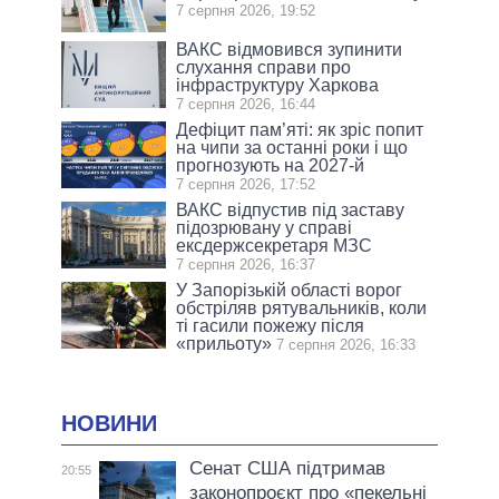
7 серпня 2026, 19:52
ВАКС відмовився зупинити
слухання справи про
інфраструктуру Харкова
7 серпня 2026, 16:44
Дефіцит пам’яті: як зріс попит
на чипи за останні роки і що
прогнозують на 2027-й
7 серпня 2026, 17:52
ВАКС відпустив під заставу
підозрювану у справі
ексдержсекретаря МЗС
7 серпня 2026, 16:37
У Запорізькій області ворог
обстріляв рятувальників, коли
ті гасили пожежу після
«прильоту»
7 серпня 2026, 16:33
НОВИНИ
Сенат США підтримав
20:55
законопроєкт про «пекельні