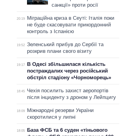
санкції» проти росії
Міграційна криза в Сеуті: Італія поки
20:19
не буде скасовувати прикордонний
контроль з Іспанією
Зеленський прибув до Сербії та
19:52
розкрив плани свого візиту
В Одесі збільшилася кількість
19:17
постраждалих через російський
обстріл стадіону «Чорноморець»
Чехія посилить захист аеропортів
18:45
після інциденту з дроном у Лейпцигу
Міжнародні резерви України
18:09
скоротилися у липні
База ФСБ та 6 суден «тіньового
18:05