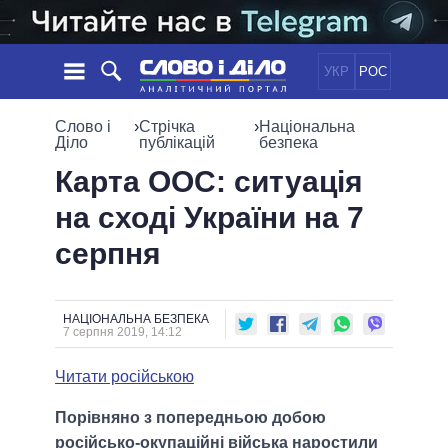
УКР
РОС
НОВИНИ
Слово і
›
Стрічка
›
Національна
Діло
публікацій
безпека
ОБIЦЯНКИ
СТРІЧКА
ПОЛІТИКА
Карта ООС: ситуація
ПОДІЇ
ЕКОНОМІКА
на сході України на 7
ПОЛIТИКИ
СТАТТІ
СУСПІЛЬСТВО
серпня
ІНФОГРАФІКА
ДУМКИ
СВІТ
УСІ ПОЛІТИКИ
ОГЛЯДИ
ПРЕЗИДЕНТ І ОФІС
ВІДЕО
ДАЙДЖЕСТИ
ВЕРХОВНА РАДА
НАЦІОНАЛЬНА БЕЗПЕКА
7 серпня 2019, 14:12
ПІДТРИМАТИ
КАБІНЕТ МІНІСТРІВ
ГОЛОВИ ОБЛАДМІНІСТРАЦІЙ
Читати російською
ПОРІВНЯННЯ ПОЛІТИКІВ
МЕРИ МІСТ
Порівняно з попередньою добою
ВСІ ПЕРСОНИ
російсько-окупаційні війська наростили