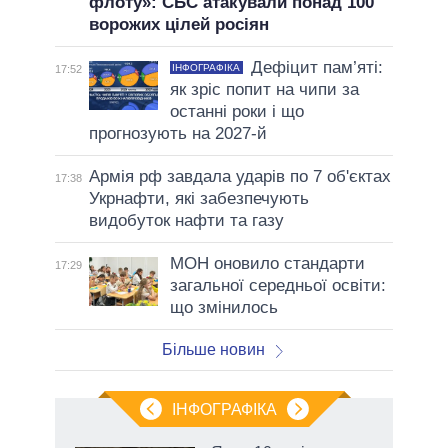
флоту»: СБС атакували понад 100
ворожих цілей росіян
Дефіцит пам’яті:
ІНФОГРАФІКА
17:52
як зріс попит на чипи за
останні роки і що
прогнозують на 2027-й
Армія рф завдала ударів по 7 об'єктах
17:38
Укрнафти, які забезпечують
видобуток нафти та газу
МОН оновило стандарти
17:29
загальної середньої освіти:
що змінилось
Більше новин
ІНФОГРАФІКА