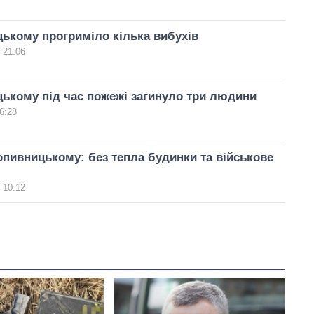
ькому прогриміло кілька вибухів
 21:06
ькому під час пожежі загинуло три людини
6:28
опивницькому: без тепла будинки та військове
 10:12