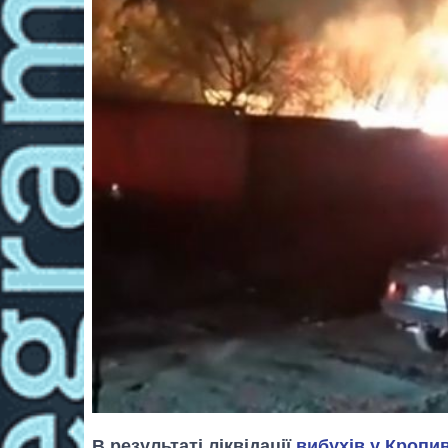
В результаті ліквідації
вибухів у Кропи