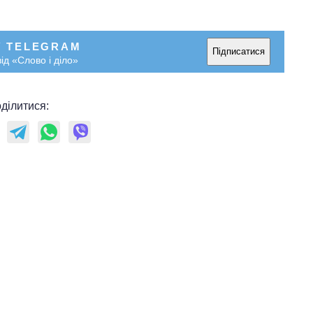
рф
У TELEGRAM
Підписатися
ід «Слово і діло»
ділитися: