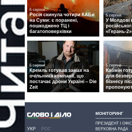
6 серпня
Росія скинула чотири КАБи
5 серпня
на Суми: є поранені,
У Молдові
пошкоджено ТЦ і
російськог
багатоповерхівки
«Герань-2»
6 серпня
5 серпня
Кремль готував замах на
Кабмін гот
очільника компанії, що
для безпер
постачає дрони Україні – Die
бізнесу пі
Zeit
пропоную
МОНІТОРИНГ
ПРЕЗИДЕНТ І ОФІС
УКР
РОС
ВЕРХОВНА РАДА