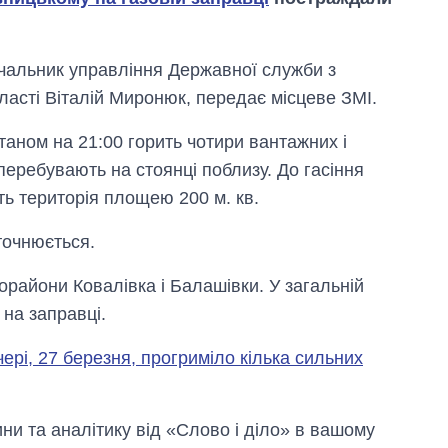
ачальник управління Державної служби з
ласті Віталій Миронюк, передає місцеве ЗМІ.
аном на 21:00 горить чотири вантажних і
перебувають на стоянці поблизу. До гасіння
ть територія площею 200 м. кв.
точнюється.
райони Ковалівка і Балашівки. У загальній
 на заправці.
ері, 27 березня, прогриміло кілька сильних
Вісім масованих
ударів по Україні
за літо: Київ та
область стали
и та аналітику від «Слово і діло» в вашому
головною ціллю