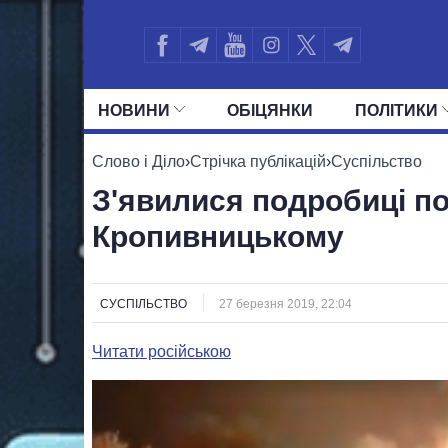
НОВИНИ
ОБIЦЯНКИ
ПОЛIТИКИ
УСІ ПОЛІТИКИ
ПРЕЗИДЕНТ І ОФ
Слово і Діло
›
Стрічка публікацій
›
Суспільство
З'явилися подробиці по
Кропивницькому
СУСПІЛЬСТВО
27 березня 2019, 22:04
Читати російською