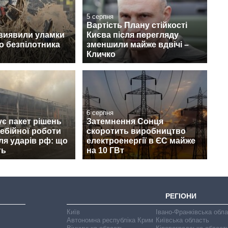
5 серпня
Вартість Плану стійкості
 виявили уламки
Києва після перегляду
о безпілотника
зменшили майже вдвічі –
Кличко
6 серпня
ує пакет рішень
Затемнення Сонця
ебійної роботи
скоротить виробництво
сля ударів рф: що
електроенергії в ЄС майже
ть
на 10 ГВт
РЕГІОНИ
Київ
Івано-Франківська обл
Автономна республіка Крим
Київська область