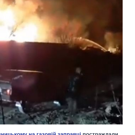
вницькому на газовій заправці
постраждали