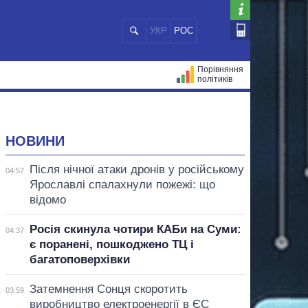
УКР
РОС
Порівняння
політиків
ЦІЙ
МЕРИ МІСТ
ВСІ ПЕРСОНИ
НОВИНИ
Після нічної атаки дронів у російському
04:57
Ярославлі спалахнули пожежі: що
відомо
Росія скинула чотири КАБи на Суми:
04:37
є поранені, пошкоджено ТЦ і
багатоповерхівки
Затемнення Сонця скоротить
03:59
виробництво електроенергії в ЄС