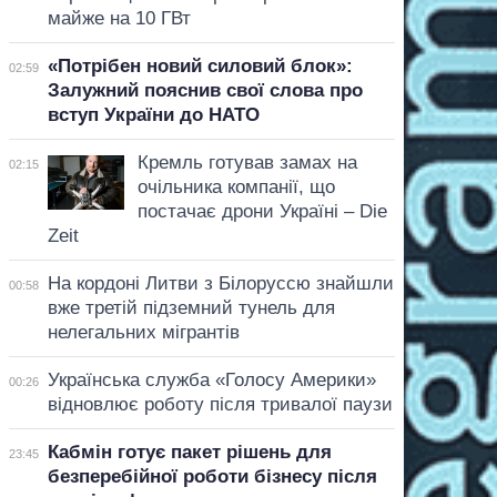
майже на 10 ГВт
«Потрібен новий силовий блок»:
02:59
Залужний пояснив свої слова про
вступ України до НАТО
Кремль готував замах на
02:15
очільника компанії, що
постачає дрони Україні – Die
Zeit
На кордоні Литви з Білоруссю знайшли
00:58
вже третій підземний тунель для
нелегальних мігрантів
Українська служба «Голосу Америки»
00:26
відновлює роботу після тривалої паузи
Кабмін готує пакет рішень для
23:45
безперебійної роботи бізнесу після