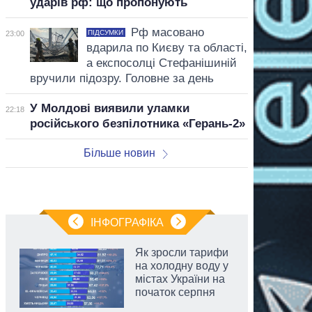
ударів рф: що пропонують
Рф масовано
ПІДСУМКИ
23:00
вдарила по Києву та області,
а експосолці Стефанішиній
вручили підозру. Головне за день
У Молдові виявили уламки
22:18
російського безпілотника «Герань-2»
Більше новин
ІНФОГРАФІКА
Як зросли тарифи
на холодну воду у
містах України на
початок серпня