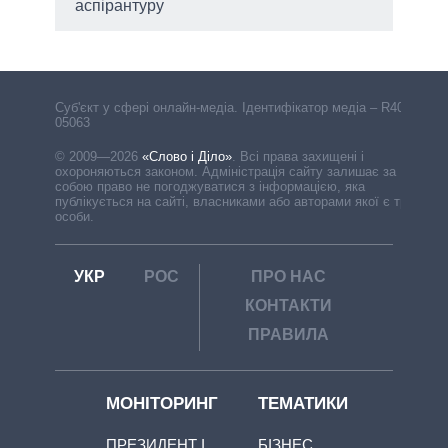
аспірантуру
Cуб'єкт у сфері онлайн-медіа. Ідентифікатор медіа – R40-
05063
© 2009—2026
«Слово і Діло»
.
Всі права захищені і
охороняються законом. Адміністрація сайту залишає за
собою право не погоджуватися з інформацією, яка
публікується на сайті, власниками або авторами якої є треті
особи.
УКР
РОС
ПРО НАС
КОНТАКТИ
ПРАВИЛА
МОНІТОРИНГ
ТЕМАТИКИ
ПРЕЗИДЕНТ І
БІЗНЕС