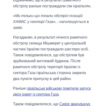
Відзначимо, що в результаті ракетного
обстрілу раніше постраждали сім ізраїльтян.
«
Ми тільки що почали обстріл позицій
ХАМАС у секторі Газа
», - наголошується в
заяві.
Нагадаємо, в результаті нічного ракетного
обстрілу селища Мішмерет у центральній
частині Ізраїлю постраждало шестеро осіб.
Також повідомлялося, що обстрілом був
зруйнований житловий будинок. Після
ракетного обстрілу території Ізраїлю із
сектора Газа ізраїльська сторона закрила
два пункти пропуску в цей район.
Раніше
ізраїльські військові помітили запуск
двох ракет із сектора Газа
.
Також повідомлялося, що
Сирія звинувачує