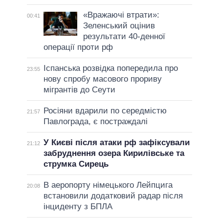
«Вражаючі втрати»:
00:41
Зеленський оцінив
результати 40-денної
операції проти рф
Іспанська розвідка попередила про
23:55
нову спробу масового прориву
мігрантів до Сеути
Росіяни вдарили по середмістю
21:57
Павлограда, є постраждалі
У Києві після атаки рф зафіксували
21:12
забруднення озера Кирилівське та
струмка Сирець
В аеропорту німецького Лейпцига
20:08
встановили додатковий радар після
інциденту з БПЛА