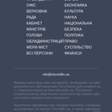
ОФІС
ЕКОНОМІКА
ВЕРХОВНА
КУЛЬТУРА
РАДА
НАУКА
КАБІНЕТ
НАЦІОНАЛЬНА
МІНІСТРІВ
БЕЗПЕКА
ГОЛОВИ
ПОЛІТИКА
ОБЛАДМІНІСТРАЦІЙ
ПРАВО
МЕРИ МІСТ
СУСПІЛЬСТВО
ВСІ ПЕРСОНИ
ФІНАНСИ
info@slovoidilo.ua
Використання будь-яких матеріалів, розміщених на сайті,
дозволяється при вказуванні посилання (для інтернет-видань
— гіперпосилання) на www.slovoidilo.ua. Посилання
(гіперпосилання) обов’язкове незалежно від повного або
часткового використання матеріалів.
Аналітична інформація про обіцянки політиків і чиновників,
що розміщені на порталі slovoidilo.ua, а також інформація про