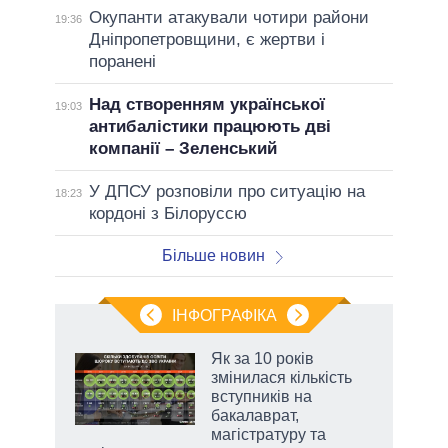
Окупанти атакували чотири райони
19:36
Дніпропетровщини, є жертви і
поранені
Над створенням української
19:03
антибалістики працюють дві
компанії – Зеленський
У ДПСУ розповіли про ситуацію на
18:23
кордоні з Білоруссю
Більше новин
ІНФОГРАФІКА
 5
Як за 10 років
вго
змінилася кількість
вступників на
бакалаврат,
магістратуру та