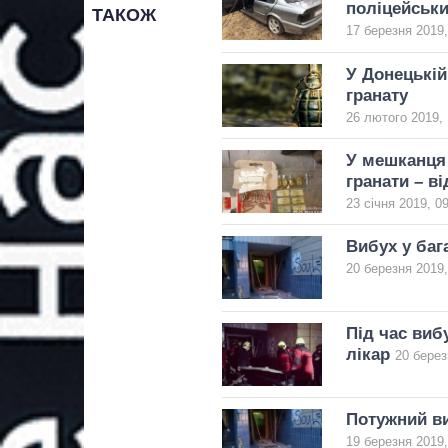
поліцейськ
ТАКОЖ
17 березня 2019,
У Донецькій
гранату
26 лютого 2019, 
У мешканця 
гранати – ві
23 січня 2019, 0
Вибух у баг
20 березня 2019,
Під час виб
лікар
20 берез
Потужний ви
19 березня 2019,