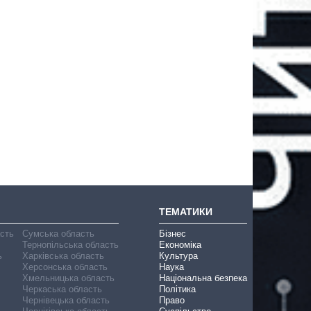
ТЕМАТИКИ
асть
Сумська область
Бізнес
Тернопільська область
Економіка
ь
Харківська область
Культура
Херсонська область
Наука
Хмельницька область
Національна безпека
Черкаська область
Політика
Чернівецька область
Право