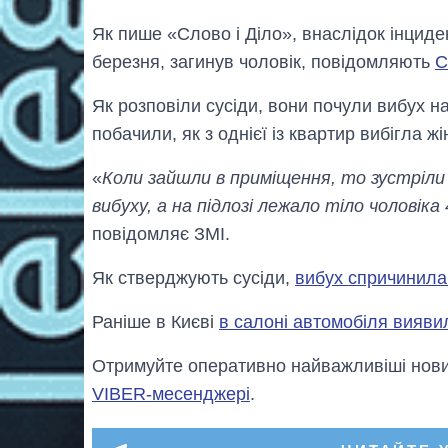
Як пише «Слово і Діло», внаслідок інциден
березня, загинув чоловік, повідомляють
С
Як розповіли сусіди, вони почули вибух на
побачили, як з однієї із квартир вибігла ж
«
Коли зайшли в приміщення, то зустріли 
вибуху, а на підлозі лежало тіло чоловіка
повідомляє ЗМІ.
Як стверджують сусіди,
вибух спричинила
Раніше в Києві
в салоні автомобіля вияви
Отримуйте оперативно найважливіші новин
VIBER-месенджері
.