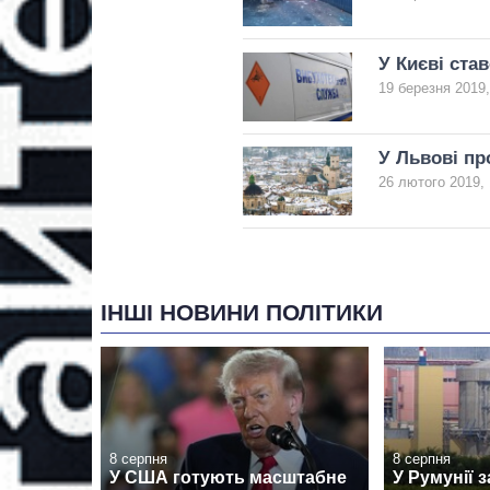
У Києві ста
19 березня 2019,
У Львові пр
26 лютого 2019, 
ІНШІ НОВИНИ ПОЛІТИКИ
8 серпня
8 серпня
У США готують масштабне
У Румунії 