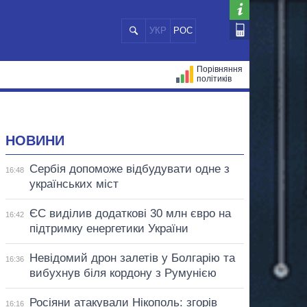
УКР
РОС
Порівняння
політиків
ЦІЙ
МЕРИ МІСТ
ВСІ ПЕРСОНИ
НОВИНИ
Сербія допоможе відбудувати одне з
16:48
українських міст
ЄС виділив додаткові 30 млн євро на
16:42
підтримку енергетики України
Невідомий дрон залетів у Болгарію та
16:36
вибухнув біля кордону з Румунією
Росіяни атакували Нікополь: згорів
16:16