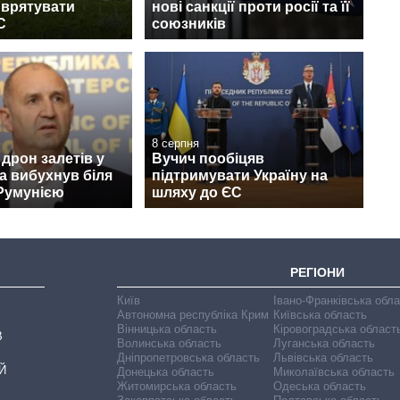
 врятувати
нові санкції проти росії та її
С
союзників
8 серпня
дрон залетів у
Вучич пообіцяв
а вибухнув біля
підтримувати Україну на
 Румунією
шляху до ЄС
РЕГІОНИ
Київ
Івано-Франківська обл
Автономна республіка Крим
Київська область
Вінницька область
Кіровоградська област
В
Волинська область
Луганська область
Дніпропетровська область
Львівська область
Й
Донецька область
Миколаївська область
Житомирська область
Одеська область