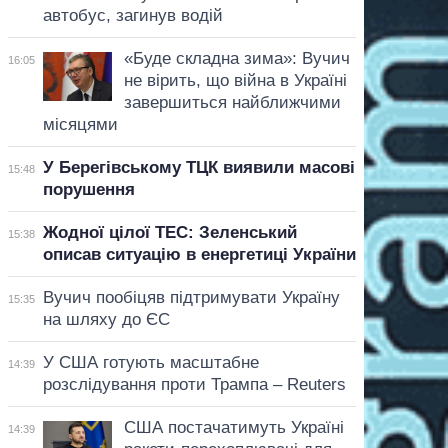
автобус, загинув водій
«Буде складна зима»: Вучич
16:05
не вірить, що війна в Україні
завершиться найближчими
місяцями
У Берегівському ТЦК виявили масові
15:48
порушення
Жодної цілої ТЕС: Зеленський
15:38
описав ситуацію в енергетиці України
Вучич пообіцяв підтримувати Україну
15:35
на шляху до ЄС
У США готують масштабне
14:39
розслідування проти Трампа – Reuters
США постачатимуть Україні
14:39