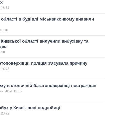
их
 18:14
 області в будівлі міськвиконкому виявили
18:16
Київської області вилучили вибухівку та
део
9:38
атоповерхівці: поліція з'ясувала причину
 14:48
уху в столичній багатоповерхівці постраждав
ня 2019, 11:16
бух у Києві: нові подробиці
 23:22