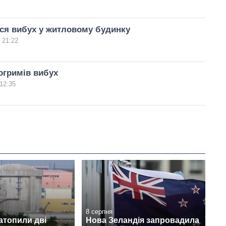
вся вибух у житловому будинку
 21:22
огримів вибух
12:35
8 серпня
затопили дві
Нова Зеландія запровадила