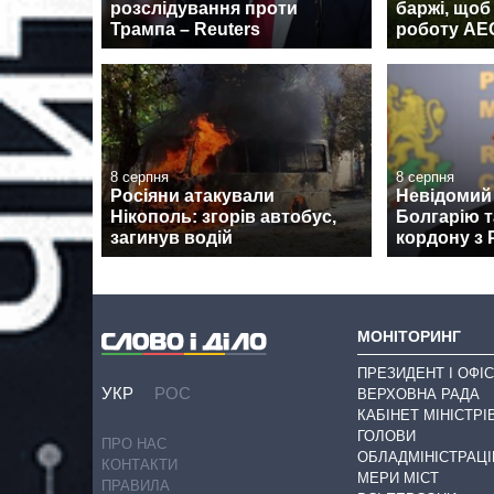
розслідування проти
баржі, щоб
Трампа – Reuters
роботу АЕ
8 серпня
8 серпня
Росіяни атакували
Невідомий 
Нікополь: згорів автобус,
Болгарію т
загинув водій
кордону з
МОНІТОРИНГ
ПРЕЗИДЕНТ І ОФІС
УКР
РОС
ВЕРХОВНА РАДА
КАБІНЕТ МІНІСТРІ
ГОЛОВИ
ПРО НАС
ОБЛАДМІНІСТРАЦІ
КОНТАКТИ
МЕРИ МІСТ
ПРАВИЛА