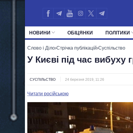
НОВИНИ
ОБIЦЯНКИ
ПОЛIТИКИ
УСІ ПОЛІТИКИ
ПРЕЗИДЕНТ І ОФ
Слово і Діло
›
Стрічка публікацій
›
Суспільство
У Києві під час вибуху 
СУСПІЛЬСТВО
24 березня 2019, 11:26
Читати російською