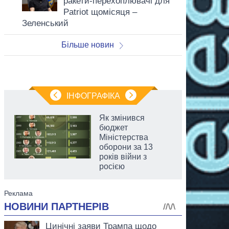
ракети-перехоплювачі для
Patriot щомісяця –
Зеленський
Більше новин
ІНФОГРАФІКА
Як змінився
бюджет
Міністерства
оборони за 13
років війни з
росією