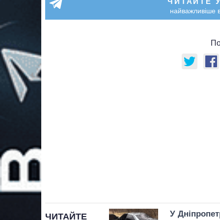
ЧИТАЙТЕ 
найважливіше в
По
У Дніпропет
ЧИТАЙТЕ