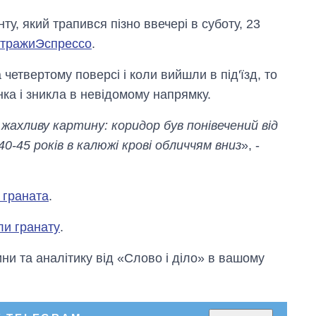
ту, який трапився пізно ввечері в суботу, 23
тражиЭспрессо
.
 четвертому поверсі і коли вийшли в під'їзд, то
інка і зникла в невідомому напрямку.
жахливу картину: коридор був понівечений від
 40-45 років в калюжі крові обличчям вниз
», -
Від 1 місяця – до 5
років: хто і як
довго обіймав
 граната
.
посаду керівника
СЗР
ли гранату
.
и та аналітику від «Слово і діло» в вашому