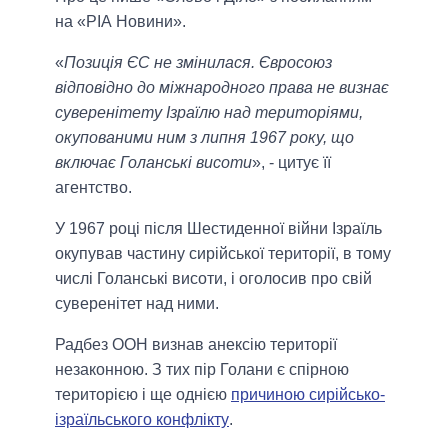
на «РІА Новини».
«
Позиція ЄС не змінилася. Євросоюз
відповідно до міжнародного права не визнає
суверенітету Ізраїлю над територіями,
окупованими ним з липня 1967 року, що
включає Голанські висоти
», - цитує її
агентство.
У 1967 році після Шестиденної війни Ізраїль
окупував частину сирійської території, в тому
числі Голанські висоти, і оголосив про свій
суверенітет над ними.
Радбез ООН визнав анексію території
незаконною. З тих пір Голани є спірною
територією і ще однією
причиною сирійсько-
ізраїльського конфлікту
.