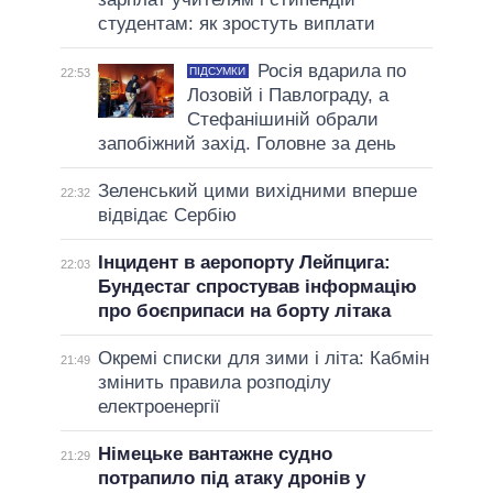
студентам: як зростуть виплати
Росія вдарила по
ПІДСУМКИ
22:53
Лозовій і Павлограду, а
Стефанішиній обрали
запобіжний захід. Головне за день
Зеленський цими вихідними вперше
22:32
відвідає Сербію
Інцидент в аеропорту Лейпцига:
22:03
Бундестаг спростував інформацію
про боєприпаси на борту літака
Окремі списки для зими і літа: Кабмін
21:49
змінить правила розподілу
електроенергії
Німецьке вантажне судно
21:29
потрапило під атаку дронів у