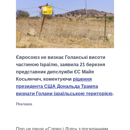
Євросоюз не визнає Голанські висоти
частиною Ізраїлю, заявила 21 березня
представник дипслужби ЄС Майя
Косьянчич, коментуючи
рішення
президента США Дональда Трампа
визнати Голани ізраїльською територією
.
Про це пише «Слово і Діло» з посиланням