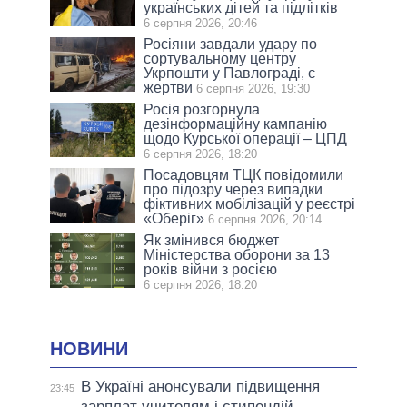
українських дітей та підлітків
6 серпня 2026, 20:46
Росіяни завдали удару по
сортувальному центру
Укрпошти у Павлограді, є
жертви
6 серпня 2026, 19:30
Росія розгорнула
дезінформаційну кампанію
щодо Курської операції – ЦПД
6 серпня 2026, 18:20
Посадовцям ТЦК повідомили
про підозру через випадки
фіктивних мобілізацій у реєстрі
«Оберіг»
6 серпня 2026, 20:14
Як змінився бюджет
Міністерства оборони за 13
років війни з росією
6 серпня 2026, 18:20
НОВИНИ
В Україні анонсували підвищення
23:45
зарплат учителям і стипендій