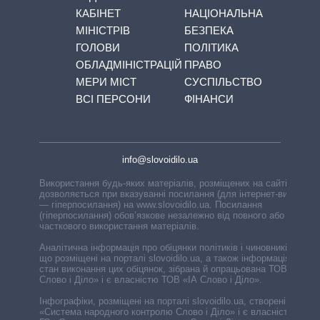
КАБІНЕТ
НАЦІОНАЛЬНА
МІНІСТРІВ
БЕЗПЕКА
ГОЛОВИ
ПОЛІТИКА
ОБЛАДМІНІСТРАЦІЙ
ПРАВО
МЕРИ МІСТ
СУСПІЛЬСТВО
ВСІ ПЕРСОНИ
ФІНАНСИ
info@slovoidilo.ua
Використання будь-яких матеріалів, розміщених на сайті,
дозволяється при вказуванні посилання (для інтернет-видань
— гіперпосилання) на www.slovoidilo.ua. Посилання
(гіперпосилання) обов’язкове незалежно від повного або
часткового використання матеріалів.
Аналітична інформація про обіцянки політиків і чиновників,
що розміщені на порталі slovoidilo.ua, а також інформація про
стан виконання цих обіцянок, зібрана й опрацьована ТОВ «ІА
Слово і Діло» і є власністю ТОВ «ІА Слово і Діло».
Інфографіки, розміщені на порталі slovoidilo.ua, створені ГО
«Система народного контролю Слово і Діло» і є власністю