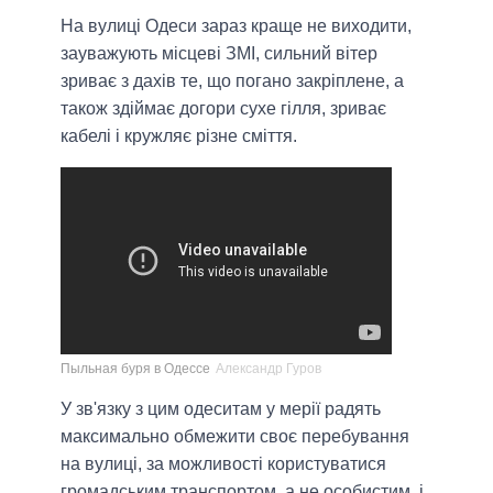
На вулиці Одеси зараз краще не виходити,
зауважують місцеві ЗМІ, сильний вітер
зриває з дахів те, що погано закріплене, а
також здіймає догори сухе гілля, зриває
кабелі і кружляє різне сміття.
Пыльная буря в Одессе
Александр Гуров
У зв'язку з цим одеситам у мерії радять
максимально обмежити своє перебування
на вулиці, за можливості користуватися
громадським транспортом, а не особистим, і