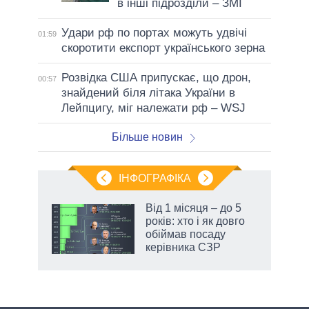
в інші підрозділи – ЗМІ
Удари рф по портах можуть удвічі
01:59
скоротити експорт українського зерна
Розвідка США припускає, що дрон,
00:57
знайдений біля літака України в
Лейпцигу, міг належати рф – WSJ
Більше новин
ІНФОГРАФІКА
жет
Від 1 місяця – до 5
років: хто і як довго
ків
обіймав посаду
керівника СЗР
аспі