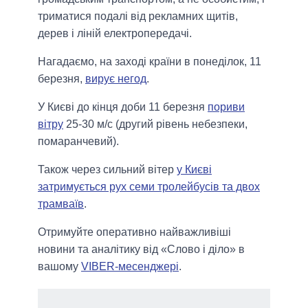
триматися подалі від рекламних щитів,
дерев і ліній електропередачі.
Нагадаємо, на заході країни в понеділок, 11
березня,
вирує негод
.
У Києві до кінця доби 11 березня
пориви
вітру
25-30 м/с (другий рівень небезпеки,
помаранчевий).
Також через сильний вітер
у Києві
затримується рух семи тролейбусів та двох
трамваїв
.
Отримуйте оперативно найважливіші
новини та аналітику від «Слово і діло» в
вашому
VIBER-месенджері
.