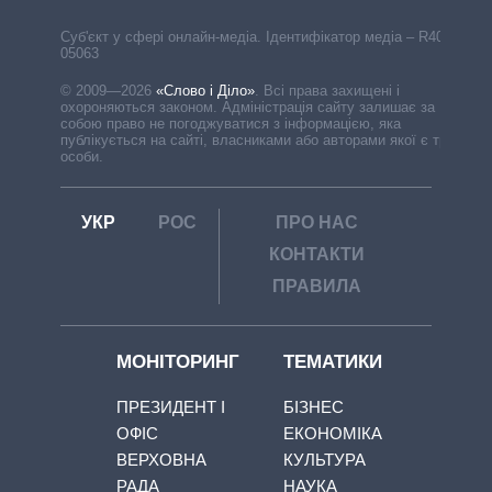
Cуб'єкт у сфері онлайн-медіа. Ідентифікатор медіа – R40-
05063
© 2009—2026
«Слово і Діло»
.
Всі права захищені і
охороняються законом. Адміністрація сайту залишає за
собою право не погоджуватися з інформацією, яка
публікується на сайті, власниками або авторами якої є треті
особи.
УКР
РОС
ПРО НАС
КОНТАКТИ
ПРАВИЛА
МОНІТОРИНГ
ТЕМАТИКИ
ПРЕЗИДЕНТ І
БІЗНЕС
ОФІС
ЕКОНОМІКА
ВЕРХОВНА
КУЛЬТУРА
РАДА
НАУКА