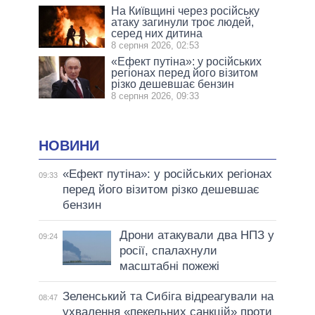
На Київщині через російську
атаку загинули троє людей,
серед них дитина
8 серпня 2026, 02:53
«Ефект путіна»: у російських
регіонах перед його візитом
різко дешевшає бензин
8 серпня 2026, 09:33
НОВИНИ
«Ефект путіна»: у російських регіонах
09:33
перед його візитом різко дешевшає
бензин
Дрони атакували два НПЗ у
09:24
росії, спалахнули
масштабні пожежі
Зеленський та Сибіга відреагували на
08:47
ухвалення «пекельних санкцій» проти