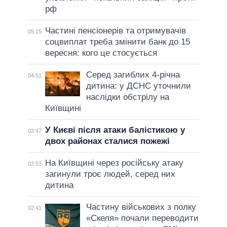
рф
Частині пенсіонерів та отримувачів
05:15
соцвиплат треба змінити банк до 15
вересня: кого це стосується
Серед загиблих 4-річна
04:51
дитина: у ДСНС уточнили
наслідки обстрілу на
Київщині
У Києві після атаки балістикою у
03:47
двох районах сталися пожежі
На Київщині через російську атаку
02:53
загинули троє людей, серед них
дитина
Частину військових з полку
02:41
«Скеля» почали переводити