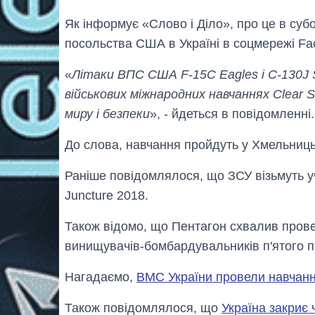
Як інформує «Слово і Діло», про це в субо
посольства США в Україні в соцмережі Fa
«
Літаки ВПС США F-15C Eagles і C-130J S
військових міжнародних навчаннях Clear 
миру і безпеки
», - йдеться в повідомленні.
До слова, навчання пройдуть у Хмельницькі
Раніше повідомлялося, що ЗСУ візьмуть уч
Juncture 2018.
Також відомо, що Пентагон схвалив пров
винищувачів-бомбардувальників п'ятого пок
Нагадаємо,
ВМС України провели навчанн
Також повідомлялося, що
Україна закриє 