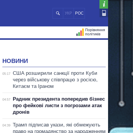
УКР
РОС
Порівняння
політиків
ЦІЙ
МЕРИ МІСТ
ВСІ ПЕРСОНИ
НОВИНИ
США розширили санкції проти Куби
05:17
через військову співпрацю з росією,
Китаєм та Іраном
Радник президента попередив бізнес
04:57
про фейкові листи з погрозами атак
дронів
Трамп підписав укази, які обмежують
04:39
право на громадянство за народженням