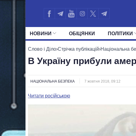
НОВИНИ
ОБIЦЯНКИ
ПОЛIТИКИ
УСІ ПОЛІТИКИ
ПРЕЗИДЕНТ І ОФ
Слово і Діло
›
Стрічка публікацій
›
Національна б
В Україну прибули амер
НАЦІОНАЛЬНА БЕЗПЕКА
7 жовтня 2018, 09:12
Читати російською