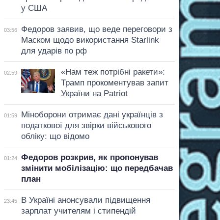
у США
Федоров заявив, що веде переговори з
03:56
Маском щодо використання Starlink
для ударів по рф
«Нам теж потрібні ракети»:
02:59
Трамп прокоментував запит
України на Patriot
Міноборони отримає дані українців з
01:59
податкової для звірки військового
обліку: що відомо
Федоров розкрив, як пропонував
01:24
змінити мобілізацію: що передбачав
план
В Україні анонсували підвищення
23:45
зарплат учителям і стипендій