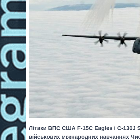
Літаки ВПС США F-15C Eagles і C-130J S
військових міжнародних навчаннях Чис