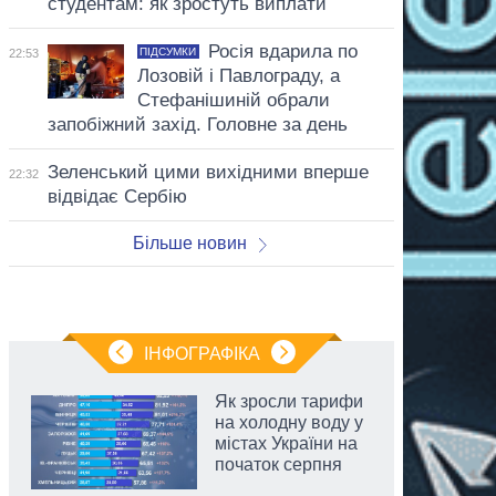
студентам: як зростуть виплати
Росія вдарила по
ПІДСУМКИ
22:53
Лозовій і Павлограду, а
Стефанішиній обрали
запобіжний захід. Головне за день
Зеленський цими вихідними вперше
22:32
відвідає Сербію
Більше новин
ІНФОГРАФІКА
Як зросли тарифи
на холодну воду у
містах України на
початок серпня