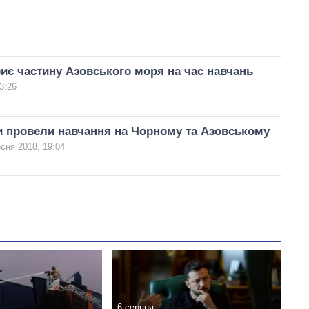
риє частину Азовського моря на час навчань
3:26
и провели навчання на Чорному та Азовському
сня 2018, 19:04
6 серпня