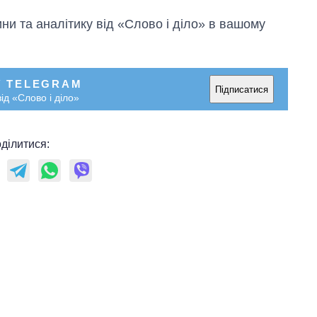
аспірантуру
и та аналітику від «Слово і діло» в вашому
У TELEGRAM
Підписатися
ід «Слово і діло»
ділитися: