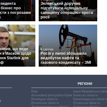
езидента
Зеленський доручив
бізнес про
підготувати «спеціальну
сти з погрозами
санкційну операцію» проти
в
росії
аявив, що веде
6 серпня
и з Маском щодо
Росія у липні збільшила
ня Starlink для
видобуток нафти та
рф
газового конденсату – ЗМІ
РЕГІОНИ
Київ
Івано-Франківська обл
Автономна республіка Крим
Київська область
Вінницька область
Кіровоградська област
В
Волинська область
Луганська область
Дніпропетровська область
Львівська область