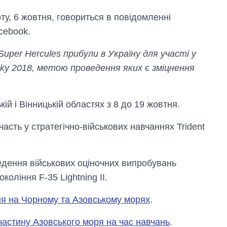
ту, 6 жовтня, говориться в повідомленні
cebook.
uper Hercules прибули в Україну для участі у
Sky 2018, метою проведення яких є зміцнення
й і Вінницькій областях з 8 до 19 жовтня.
асть у стратегічно-військових навчаннях Trident
едення військових оціночних випробувань
оління F-35 Lightning II.
Як за 10 років
змінилася кількість
я на Чорному та Азовському морях
.
вступників на
бакалаврат,
частину Азовського моря на час навчань
.
магістратуру та