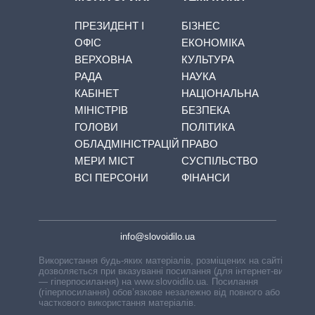
ПРЕЗИДЕНТ І
БІЗНЕС
ОФІС
ЕКОНОМІКА
ВЕРХОВНА
КУЛЬТУРА
РАДА
НАУКА
КАБІНЕТ
НАЦІОНАЛЬНА
МІНІСТРІВ
БЕЗПЕКА
ГОЛОВИ
ПОЛІТИКА
ОБЛАДМІНІСТРАЦІЙ
ПРАВО
МЕРИ МІСТ
СУСПІЛЬСТВО
ВСІ ПЕРСОНИ
ФІНАНСИ
info@slovoidilo.ua
Використання будь-яких матеріалів, розміщених на сайті,
дозволяється при вказуванні посилання (для інтернет-видань
— гіперпосилання) на www.slovoidilo.ua. Посилання
(гіперпосилання) обов’язкове незалежно від повного або
часткового використання матеріалів.