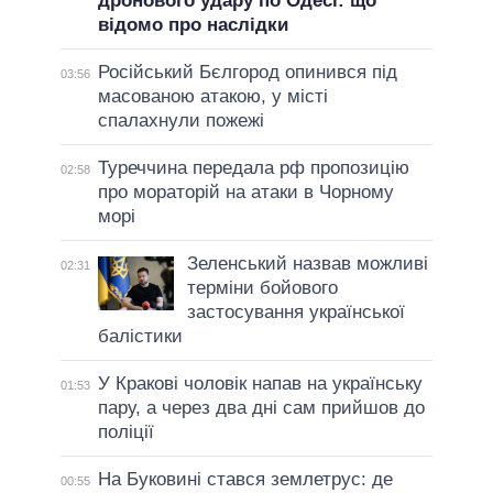
дронового удару по Одесі: що
відомо про наслідки
Російський Бєлгород опинився під
03:56
масованою атакою, у місті
спалахнули пожежі
Туреччина передала рф пропозицію
02:58
про мораторій на атаки в Чорному
морі
Зеленський назвав можливі
02:31
терміни бойового
застосування української
балістики
У Кракові чоловік напав на українську
01:53
пару, а через два дні сам прийшов до
поліції
На Буковині стався землетрус: де
00:55