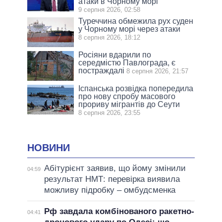
атаки в Чорному морі
9 серпня 2026, 02:58
Туреччина обмежила рух суден
у Чорному морі через атаки
8 серпня 2026, 18:12
Росіяни вдарили по
середмістю Павлограда, є
постраждалі
8 серпня 2026, 21:57
Іспанська розвідка попередила
про нову спробу масового
прориву мігрантів до Сеути
8 серпня 2026, 23:55
НОВИНИ
Абітурієнт заявив, що йому змінили
04:59
результат НМТ: перевірка виявила
можливу підробку – омбудсменка
Рф завдала комбінованого ракетно-
04:41