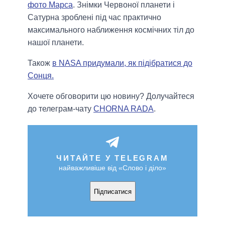
фото Марса
. Знімки Червоної планети і
Сатурна зроблені під час практично
максимального наближення космічних тіл до
нашої планети.
Також
в NASA придумали, як підібратися до
Сонця.
Хочете обговорити цю новину? Долучайтеся
до телеграм-чату
CHORNA RADA
.
ЧИТАЙТЕ У TELEGRAM
найважливіше від «Слово і діло»
Підписатися