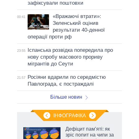
зафіксували поштовхи
«Вражаючі втрати»:
00:41
Зеленський оцінив
результати 40-денної
операції проти рф
Іспанська розвідка попередила про
23:55
нову спробу масового прориву
мігрантів до Сеути
Росіяни вдарили по середмістю
21:57
Павлограда, є постраждалі
Більше новин
ІНФОГРАФІКА
Дефіцит пам’яті: як
раїні
зріс попит на чипи за