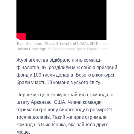
Team Zopherus - Phase 3: Level 1 of NASA’s 3D-Printed
Habitat Challenge
NASA's Marshall Space Flight Center
Журі агенства відібрало п'ять команд-
фіналістів, які розділили між собою призовий
фонд у 100 тисяч доларів. Всього в конкурсі
брали участь 18 команд з усього світу.
Перше місце в конкурсі зайняла команда зі
штату Арканзас, США. Члени команди
отримали грошову винагороду в розмірі 21
тисяча доларів. Такий же приз отримала
команда із Нью-Йорка, яка зайняла друге
місце.