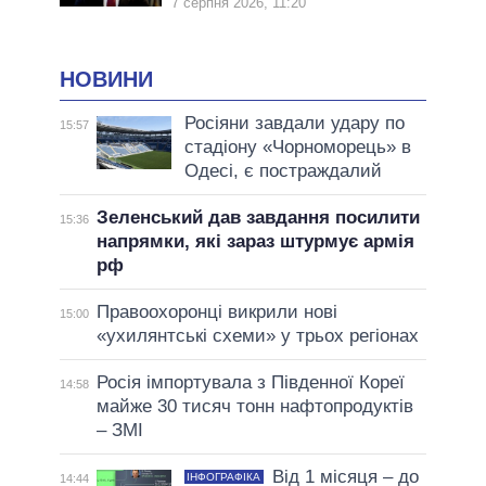
7 серпня 2026, 11:20
НОВИНИ
Росіяни завдали удару по
15:57
стадіону «Чорноморець» в
Одесі, є постраждалий
Зеленський дав завдання посилити
15:36
напрямки, які зараз штурмує армія
рф
Правоохоронці викрили нові
15:00
«ухилянтські схеми» у трьох регіонах
Росія імпортувала з Південної Кореї
14:58
майже 30 тисяч тонн нафтопродуктів
– ЗМІ
Від 1 місяця – до
ІНФОГРАФІКА
14:44