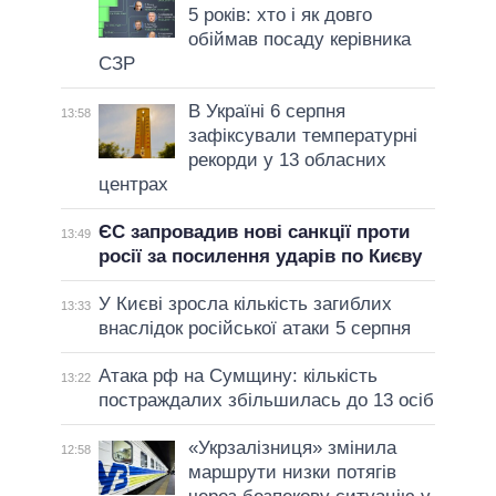
5 років: хто і як довго
обіймав посаду керівника
СЗР
В Україні 6 серпня
13:58
зафіксували температурні
рекорди у 13 обласних
центрах
ЄС запровадив нові санкції проти
13:49
росії за посилення ударів по Києву
У Києві зросла кількість загиблих
13:33
внаслідок російської атаки 5 серпня
Атака рф на Сумщину: кількість
13:22
постраждалих збільшилась до 13 осіб
«Укрзалізниця» змінила
12:58
маршрути низки потягів