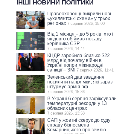
ІНШІ НОВИНИ ПОЛІТИКИ
Правоохоронці викрили нові
«ухилянтські схеми» у трьох
регіонах
7 серпня 2026, 15:00
Від 1 місяця – до 5 років: хто і
як довго обіймав посаду
керівника СЗР
7 серпня 2026, 14:44
КНДР заробила близько $22
млрд від початку війни в
Україні попри міжнародні
санкції – ЗМІ
7 серпня 2026, 11:41
Зеленський дав завдання
посилити напрямки, які зараз
штурмує армія рф
7 серпня 2026, 15:36
В Україні 6 серпня зафіксували
температурні рекорди у 13
обласних центрах
7 серпня 2026, 13:58
САП у жовтні скерує до суду
справу бізнесмена
Комарницького про землю