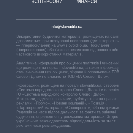
ВСІ ПЕРСОНИ
ФІНАНСИ
info@slovoidilo.ua
Використання будь-яких матеріалів, розміщених на сайті,
дозволяється при вказуванні посилання (для інтернет-видань
— гіперпосилання) на www.slovoidilo.ua. Посилання
(гіперпосилання) обов’язкове незалежно від повного або
часткового використання матеріалів.
Аналітична інформація про обіцянки політиків і чиновників,
що розміщені на порталі slovoidilo.ua, а також інформація про
стан виконання цих обіцянок, зібрана й опрацьована ТОВ «ІА
Слово і Діло» і є власністю ТОВ «ІА Слово і Діло».
Інфографіки, розміщені на порталі slovoidilo.ua, створені ГО
«Система народного контролю Слово і Діло» і є власністю
ГО «Система народного контролю Слово і Діло».
Матеріали, відмічені значками, публікуються на правах
реклами: «Промо», «Новини компаній», «Позиція»,
«Партнерський матеріал», «Спецпроєкт», «За підтримки».
Редакція не несе відповідальності за факти та оціночні
судження, оприлюднені у рекламних матеріалах. Згідно з
українським законодавством відповідальність за зміст
реклами несе рекламодавець.