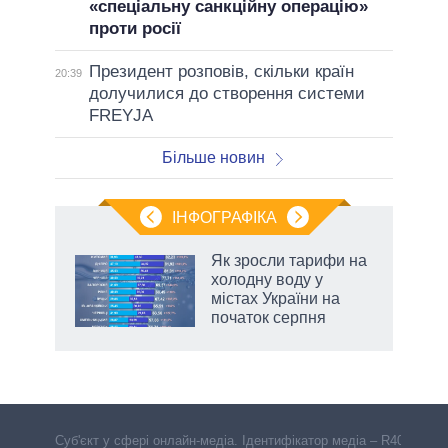
«спеціальну санкційну операцію»
проти росії
Президент розповів, скільки країн
20:39
долучилися до створення системи
FREYJA
Більше новин
ІНФОГРАФІКА
жет
Як зросли тарифи на
холодну воду у
ків
містах України на
початок серпня
Cуб'єкт у сфері онлайн-медіа. Ідентифікатор медіа – R40-