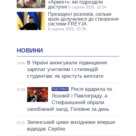
«Армія+»: які підрозділи
доступні
6 серпня 2026, 18:54
Президент розповів, скільки
країн долучилися до створення
системи FREYJA
6 серпня 2026, 20:39
НОВИНИ
В Україні анонсували підвищення
23:45
зарплат учителям і стипендій
студентам: як зростуть виплати
Росія вдарила по
ПІДСУМКИ
22:53
Лозовій і Павлограду, а
Стефанішиній обрали
запобіжний захід. Головне за день
Зеленський цими вихідними вперше
22:32
відвідає Сербію