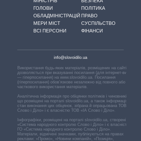
МІНІСТРІВ
БЕЗПЕКА
ГОЛОВИ
ПОЛІТИКА
ОБЛАДМІНІСТРАЦІЙ
ПРАВО
МЕРИ МІСТ
СУСПІЛЬСТВО
ВСІ ПЕРСОНИ
ФІНАНСИ
info@slovoidilo.ua
Використання будь-яких матеріалів, розміщених на сайті,
дозволяється при вказуванні посилання (для інтернет-видань
— гіперпосилання) на www.slovoidilo.ua. Посилання
(гіперпосилання) обов’язкове незалежно від повного або
часткового використання матеріалів.
Аналітична інформація про обіцянки політиків і чиновників,
що розміщені на порталі slovoidilo.ua, а також інформація про
стан виконання цих обіцянок, зібрана й опрацьована ТОВ «ІА
Слово і Діло» і є власністю ТОВ «ІА Слово і Діло».
Інфографіки, розміщені на порталі slovoidilo.ua, створені ГО
«Система народного контролю Слово і Діло» і є власністю
ГО «Система народного контролю Слово і Діло».
Матеріали, відмічені значками, публікуються на правах
реклами: «Промо», «Новини компаній», «Позиція»,