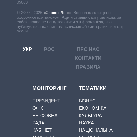
05063
© 2009—2026
«Слово і Діло»
.
Всі права захищені і
охороняються законом. Адміністрація сайту залишає за
собою право не погоджуватися з інформацією, яка
публікується на сайті, власниками або авторами якої є треті
особи.
УКР
РОС
ПРО НАС
КОНТАКТИ
ПРАВИЛА
МОНІТОРИНГ
ТЕМАТИКИ
ПРЕЗИДЕНТ І
БІЗНЕС
ОФІС
ЕКОНОМІКА
ВЕРХОВНА
КУЛЬТУРА
РАДА
НАУКА
КАБІНЕТ
НАЦІОНАЛЬНА