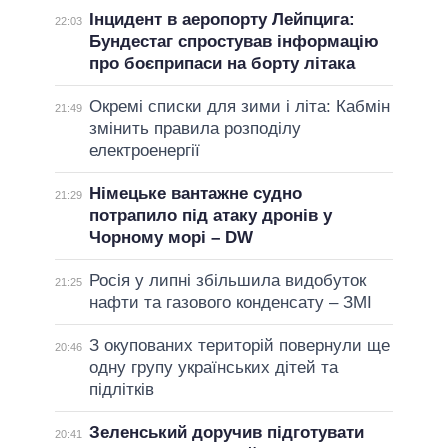
Інцидент в аеропорту Лейпцига:
22:03
Бундестаг спростував інформацію
про боєприпаси на борту літака
Окремі списки для зими і літа: Кабмін
21:49
змінить правила розподілу
електроенергії
Німецьке вантажне судно
21:29
потрапило під атаку дронів у
Чорному морі – DW
Росія у липні збільшила видобуток
21:25
нафти та газового конденсату – ЗМІ
З окупованих територій повернули ще
20:46
одну групу українських дітей та
підлітків
Зеленський доручив підготувати
20:41